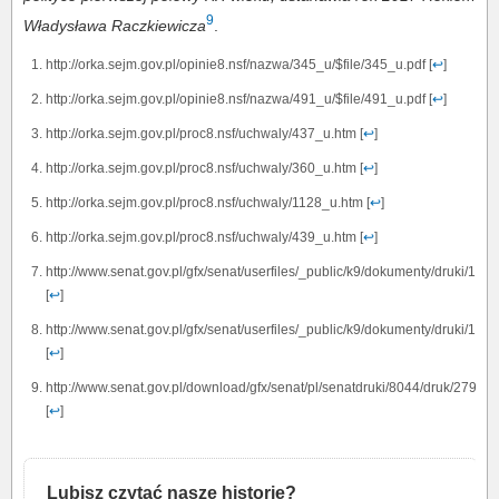
9
Władysława Raczkiewicza
.
http://orka.sejm.gov.pl/opinie8.nsf/nazwa/345_u/$file/345_u.pdf [
↩
]
http://orka.sejm.gov.pl/opinie8.nsf/nazwa/491_u/$file/491_u.pdf [
↩
]
http://orka.sejm.gov.pl/proc8.nsf/uchwaly/437_u.htm [
↩
]
http://orka.sejm.gov.pl/proc8.nsf/uchwaly/360_u.htm [
↩
]
http://orka.sejm.gov.pl/proc8.nsf/uchwaly/1128_u.htm [
↩
]
http://orka.sejm.gov.pl/proc8.nsf/uchwaly/439_u.htm [
↩
]
http://www.senat.gov.pl/gfx/senat/userfiles/_public/k9/dokumenty/druki/150/
[
↩
]
http://www.senat.gov.pl/gfx/senat/userfiles/_public/k9/dokumenty/druki/150/
[
↩
]
http://www.senat.gov.pl/download/gfx/senat/pl/senatdruki/8044/druk/279.pdf
[
↩
]
Lubisz czytać nasze historie?