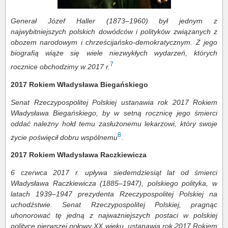
Generał Józef Haller (1873–1960) był jednym z
najwybitniejszych polskich dowódców i polityków związanych z
obozem narodowym i chrześcijańsko-demokratycznym. Z jego
biografią wiąże się wiele niezwykłych wydarzeń, których
7
rocznice obchodzimy w 2017 r.
2017 Rokiem Władysława Biegańskiego
Senat Rzeczypospolitej Polskiej ustanawia rok 2017 Rokiem
Władysława Biegańskiego, by w setną rocznicę jego śmierci
oddać należny hołd temu zasłużonemu lekarzowi, który swoje
8
życie poświęcił dobru wspólnemu
.
2017 Rokiem Władysława Raczkiewicza
6 czerwca 2017 r. upływa siedemdziesiąt lat od śmierci
Władysława Raczkiewicza (1885–1947), polskiego polityka, w
latach 1939–1947 prezydenta Rzeczypospolitej Polskiej na
uchodźstwie. Senat Rzeczypospolitej Polskiej, pragnąc
uhonorować tę jedną z najważniejszych postaci w polskiej
polityce pierwszej połowy XX wieku, ustanawia rok 2017 Rokiem