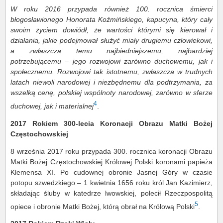
W roku 2016 przypada również 100. rocznica śmierci
błogosławionego Honorata Koźmińskiego, kapucyna, który cały
swoim życiem dowiódł, że wartości którymi się kierował i
działania, jakie podejmował służyć miały drugiemu człowiekowi,
a zwłaszcza temu najbiedniejszemu, najbardziej
potrzebującemu – jego rozwojowi zarówno duchowemu, jak i
społecznemu. Rozwojowi tak istotnemu, zwłaszcza w trudnych
latach niewoli narodowej i niezbędnemu dla podtrzymania, za
wszelką cenę, polskiej wspólnoty narodowej, zarówno w sferze
4
duchowej, jak i materialnej
.
2017 Rokiem 300-lecia Koronacji Obrazu Matki Bożej
Częstochowskiej
8 września 2017 roku przypada 300. rocznica koronacji Obrazu
Matki Bożej Częstochowskiej Królowej Polski koronami papieża
Klemensa XI. Po cudownej obronie Jasnej Góry w czasie
potopu szwedzkiego – 1 kwietnia 1656 roku król Jan Kazimierz,
składając śluby w katedrze lwowskiej, polecił Rzeczpospolitą
5
opiece i obronie Matki Bożej, którą obrał na Królową Polski
.