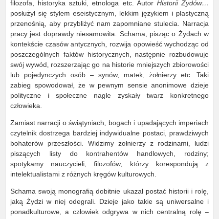
filozofa, historyka sztuki, etnologa etc. Autor
Historii Żydów…
posłużył się stylem eseistycznym, lekkim językiem i plastyczną
przenośnią, aby przybliżyć nam zapomniane stulecia. Narracja
pracy jest doprawdy niesamowita. Schama, pisząc o Żydach w
kontekście czasów antycznych, rozwija opowieść wychodząc od
poszczególnych faktów historycznych, następnie rozbudowuje
swój wywód, rozszerzając go na historie mniejszych zbiorowości
lub pojedynczych osób – synów, matek, żołnierzy etc. Taki
zabieg spowodował, że w pewnym sensie anonimowe dzieje
polityczne i społeczne nagle zyskały twarz konkretnego
człowieka.
Zamiast narracji o świątyniach, bogach i upadających imperiach
czytelnik dostrzega bardziej indywidualne postaci, prawdziwych
bohaterów przeszłości. Widzimy żołnierzy z rodzinami, ludzi
piszących listy do kontrahentów handlowych, rodziny;
spotykamy nauczycieli, filozofów, którzy korespondują z
intelektualistami z różnych kręgów kulturowych.
Schama swoją monografią dobitnie ukazał postać historii i rolę,
jaką Żydzi w niej odegrali. Dzieje jako takie są uniwersalne i
ponadkulturowe, a człowiek odgrywa w nich centralną rolę –