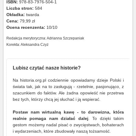
ISBN:
978-83-7976-504-1
Liczba stron:
584
Okładka:
twarda
Cena:
79,99 zł
Ocena recenzenta:
10/10
Redakcja merytoryczna: Adrianna Szczepaniak
Korekta: Aleksandra Czyż
Lubisz czytać nasze historie?
Na historia.org.pl codziennie opowiadamy dzieje Polski i
świata tak, jak na to zasługują - rzetelnie, pasjonująco, z
szacunkiem do faktów. Ale żadna opowieść nie przetrwa
bez tych, którzy chcą jej słuchać i ją wspierać.
Postaw nam wirtualną kawę - to darowizna, która
realnie pomaga nam działać dalej
. To dzięki takim
gestom możemy nadal pisać o zwycięstwach, bohaterach
i wydarzeniach, które zbudowały naszą tożsamość.