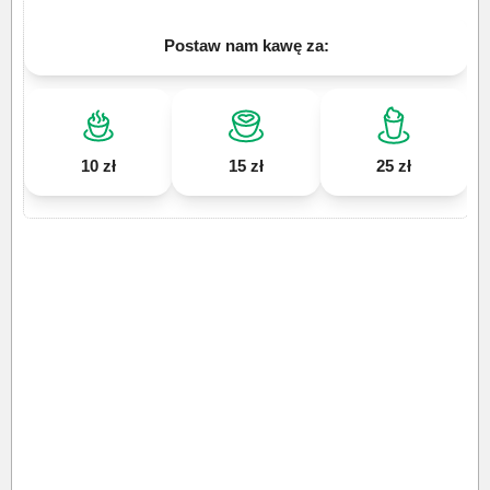
Postaw nam kawę za:
10 zł
15 zł
25 zł