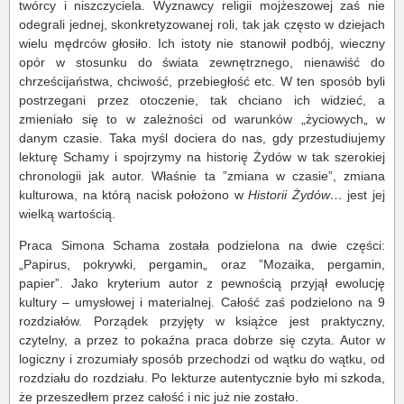
twórcy i niszczyciela. Wyznawcy religii mojżeszowej zaś nie
odegrali jednej, skonkretyzowanej roli, tak jak często w dziejach
wielu mędrców głosiło. Ich istoty nie stanowił podbój, wieczny
opór w stosunku do świata zewnętrznego, nienawiść do
chrześcijaństwa, chciwość, przebiegłość etc. W ten sposób byli
postrzegani przez otoczenie, tak chciano ich widzieć, a
zmieniało się to w zależności od warunków „życiowych„ w
danym czasie. Taka myśl dociera do nas, gdy przestudiujemy
lekturę Schamy i spojrzymy na historię Żydów w tak szerokiej
chronologii jak autor. Właśnie ta ”zmiana w czasie”, zmiana
kulturowa, na którą nacisk położono w
Historii Żydów…
jest jej
wielką wartością.
Praca Simona Schama została podzielona na dwie części:
„Papirus, pokrywki, pergamin„ oraz ”Mozaika, pergamin,
papier”. Jako kryterium autor z pewnością przyjął ewolucję
kultury – umysłowej i materialnej. Całość zaś podzielono na 9
rozdziałów. Porządek przyjęty w książce jest praktyczny,
czytelny, a przez to pokaźna praca dobrze się czyta. Autor w
logiczny i zrozumiały sposób przechodzi od wątku do wątku, od
rozdziału do rozdziału. Po lekturze autentycznie było mi szkoda,
że przeszedłem przez całość i nic już nie zostało.