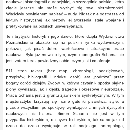
naukowej historiografii europejskiej, a szczególnie polskiej, która
ciągle jeszcze nie może wyzbyć się swej siermiężności.
Właściwie powinienem napisać – nudy. Nic tak nie odstrasza od
lektury historycznej jak metody jej tworzenia, stale wpajane i
praktykowane na polskich uniwersytetach.
Ten brytyjski historyk i jego dzieło, które dzięki Wydawnictwu
Poznańskiemu ukazało się na polskim rynku wydawniczym,
pokazali, jak pisać dobre, wartościowe i atrakcyjne prace
naukowe. Była już mowa o tym, czym monografia Schama nie
jest, zatem teraz powiedzmy sobie, czym jest i co oferuje.
511 stron tekstu (bez map, chronologii, podziękowań,
przypisów, bibliografii i indeksu osób) jest „podróżą” przez
bogaty ogród dziejów Żydów, w którym czytelnik spotka piękne
plony cywilizacji, jak i klęski, tragedie i okresowe nieurodzaje.
Praca Schama jest z gruntu zjawiskiem synkretycznym. W tym
majstersztyku krzyżują się różne gatunki pisarstwa, style, a
przede wszystkim perspektywy wynikające z innych dyscyplin
naukowych niż historia. Simon Schama nie jest w tym
przypadku historykiem, on bywa historykiem, tak samo jak od
czasu do czasu występuje w roli socjologa, antropologa,