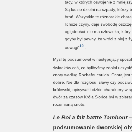
tacy, w których oswojenie z mniejs
Są ludzie dzielni na szpady, którzy bo
broń. Wszystkie te różnorakie chara
lichsze czyny, daje swobodę oszczęd
oględności: nie ma człowieka, który 
gdyby był pewny, że wróci z niej z 
10
odwagi”
.
Myśl tę podsumował w następujący sposób
świadków coś, co bylibyśmy zdolni uczyni
cnoty według Rochefoucaulda. Cnotą jest t
dobre. Nie dla rozgłosu, sławy czy podziw
królewski, opisywał ludzkie charaktery w
dwór za czasów Króla Słońce był w zbiera
rozumianą cnotę.
Le Roi a fait battre Tambour
podsumowanie dworskiej ob