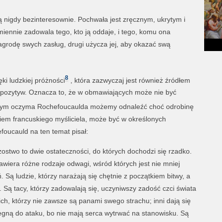
lą nigdy bezinteresownie. Pochwała jest zręcznym, ukrytym i
iennie zadowala tego, kto ją oddaje, i tego, komu ona
agrodę swych zasług, drugi użycza jej, aby okazać swą
8
ki ludzkiej próżności
, która zazwyczaj jest również źródłem
iś pozytyw. Oznacza to, że w obmawiających może nie być
anym oczyma Rochefoucaulda możemy odnaleźć choć odrobinę
niem francuskiego myśliciela, może być w określonych
foucauld na ten temat pisał:
ostwo to dwie ostateczności, do których dochodzi się rzadko.
zawiera różne rodzaje odwagi, wśród których jest nie mniej
. Są ludzie, którzy narażają się chętnie z początkiem bitwy, a
. Są tacy, którzy zadowalają się, uczyniwszy zadość czci świata
ich, którzy nie zawsze są panami swego strachu; inni dają się
egną do ataku, bo nie mają serca wytrwać na stanowisku. Są