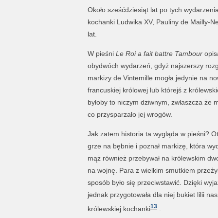
Około sześćdziesiąt lat po tych wydarzeni
kochanki Ludwika XV, Pauliny de Mailly-Nes
lat.
W pieśni
Le Roi a fait battre Tambour
opis
obydwóch wydarzeń, gdyż najszerszy rozgł
markizy de Vintemille mogła jedynie na n
francuskiej królowej lub którejś z królews
byłoby to niczym dziwnym, zwłaszcza że m
co przysparzało jej wrogów.
Jak zatem historia ta wygląda w pieśni? 
grze na bębnie i poznał markizę, która wy
mąż również przebywał na królewskim dwor
na wojnę. Para z wielkim smutkiem przeży
sposób było się przeciwstawić. Dzięki wy
jednak przygotowała dla niej bukiet lilii n
13
królewskiej kochanki
.