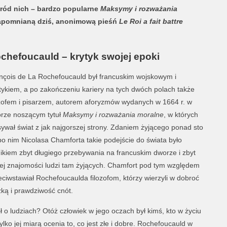
śród nich – bardzo popularne
Maksymy i rozważania
apomnianą dziś, anonimową pieśń
Le Roi a fait battre
chefoucauld – krytyk swojej epoki
nçois de La Rochefoucauld był francuskim wojskowym i
itykiem, a po zakończeniu kariery na tych dwóch polach także
ozofem i pisarzem, autorem aforyzmów wydanych w 1664 r. w
orze noszącym tytuł
Maksymy i rozważania moralne
, w których
sywał świat z jak najgorszej strony. Zdaniem żyjącego ponad sto
 po nim Nicolasa Chamforta takie podejście do świata było
ikiem zbyt długiego przebywania na francuskim dworze i zbyt
ej znajomości ludzi tam żyjących. Chamfort pod tym względem
eciwstawiał Rochefoucaulda filozofom, którzy wierzyli w dobroć
zką i prawdziwość cnót.
 o ludziach? Otóż człowiek w jego oczach był kimś, kto w życiu
lko jej miarą ocenia to, co jest złe i dobre. Rochefoucauld w