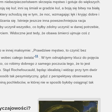
zym niebezpieczeństwem skrzepia męstwo i gotuje do większych.
ją się kul; inni są śmiali w gradzie kul, a boją się bitwy na białą
ktery schodzą się w tym, że noc, wzmagając lęk i kryjąc dobre i
zania się. Istnieje jeszcze inna powszechniejsza racja
by uczynił wszystko, co byłby zdolny uczynić w danej potrzebie,
życiem. Widoczne jest tedy, że obawa śmierci ujmuje coś z
 w innej maksymie: „Prawdziwe męstwo, to czynić bez
11
ć wobec całego świata”
. W tym odnajdujemy klucz do pojęcia
o, co robimy dobrego z samego poczucia tego, że to jest
u. Stąd Rochefoucauld, będąc idealistą i widząc przy tym dwór
 sposób tak pesymistyczny, gdyż z perspektywy obserwatora
niną pochlebców, w której nie w sposób byłoby osiągnąć tak
–
yczajowości?