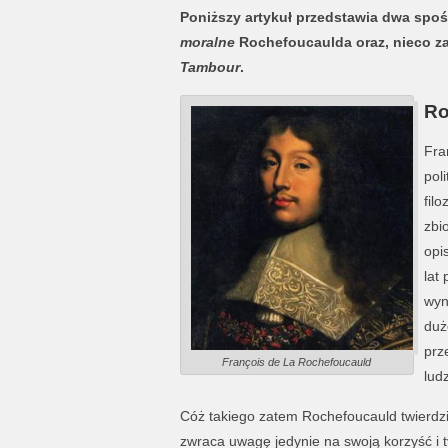
Poniższy artykuł przedstawia dwa spo
moralne
Rochefoucaulda oraz, nieco z
Tambour
.
Ro
Fra
pol
fil
zbi
opi
lat
wyn
duż
prz
François de La Rochefoucauld
lud
Cóż takiego zatem Rochefoucauld twierdził
zwraca uwagę jedynie na swoją korzyść i ty