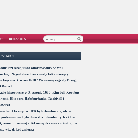
ST
REDAKCJA
CZ TAKŻE
odnalazł szczątki 55 ofiar masakry w Woli
eckiej. Najmłodsze dzieci miały kilka miesięcy
e kręcono 3. sezon 1670? Warszawę zagrały Brzeg,
i Roztoka
acie historyczne w 3. sezonie 1670. Kim byli Korybut
iecki, Eleonora Habsburżanka, Radziwiłł i
nowicz?
sador Ukrainy: w UPA byli zbrodniarze, ale w
 podziemiu też była duża ilość zbrodniczych aktów
, sezon 3 - recenzja. Adamczycha rusza w świat, ale
sze wie, dokąd zmierza