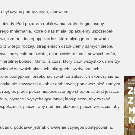
la był czymś podejrzanym, albowiem:
e obłudy. Pod pozorem opłakiwania straty drogiej osoby
ego mniemania, które o nas miała; opłakujemy uszczerbek
więc zmarli dostępują czci łez, które płyną jeno z powodu
 iż w tego rodzaju strapieniach oszukujemy samych siebie.
ż mydli oczy całemu światu; mianowicie rozpacz pewnych osób,
miertelnej boleści. Mimo, iż czas, który trawi wszystko uśmierzył
ę zaciekać w swoich płaczach, skargach i wzdychaniach;
stkimi postępkami przekonać świat, że żałość ich skończy się aż
otyka się zazwyczaj u kobiet ambitnych; ponieważ płeć zamyka
ać rozgłos przez pokaz niepocieszonego strapienia. Jest jeszcze
ródła, płynące i wysychające łatwo; ktoś płacze, aby zyskać
 współczucie, płacze, aby nad nim płakano, płacze wreszcie, aby
foucauld poddawał jednak chwalenie czyjegoś postępowania,