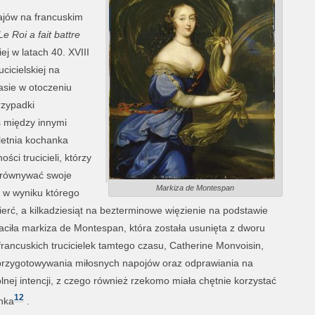
zajów na francuskim
e Roi a fait battre
j w latach 40. XVIII
cicielskiej na
sie w otoczeniu
rzypadki
 między innymi
letnia kochanka
ści trucicieli, którzy
yrównywać swoje
Markiza de Montespan
, w wyniku którego
erć, a kilkadziesiąt na bezterminowe więzienie na podstawie
aciła markiza de Montespan, która została usunięta z dworu
 francuskich trucicielek tamtego czasu, Catherine Monvoisin,
 przygotowywania miłosnych napojów oraz odprawiania na
ej intencji, z czego również rzekomo miała chętnie korzystać
12
nka
.