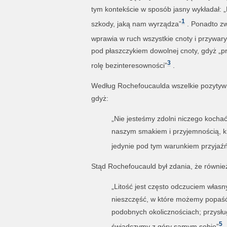
tym kontekście w sposób jasny wykładał: „P
1
szkody, jaką nam wyrządza”
. Ponadto zwr
wprawia w ruch wszystkie cnoty i przywary
pod płaszczykiem dowolnej cnoty, gdyż „p
3
rolę bezinteresowności”
.
Według Rochefoucaulda wszelkie pozytywne
gdyż:
„Nie jesteśmy zdolni niczego kochać 
naszym smakiem i przyjemnością, ki
jedynie pod tym warunkiem przyjaź
Stąd Rochefoucauld był zdania, że również
„Litość jest często odczuciem własny
nieszczęść, w które możemy popaś
podobnych okolicznościach; przysług
5
świadczymy z góry samym sobie”
.