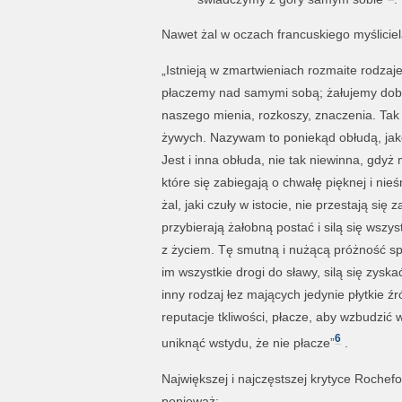
Nawet żal w oczach francuskiego myślicie
„Istnieją w zmartwieniach rozmaite rodzaj
płaczemy nad samymi sobą; żałujemy dobr
naszego mienia, rozkoszy, znaczenia. Tak 
żywych. Nazywam to poniekąd obłudą, jako
Jest i inna obłuda, nie tak niewinna, gdy
które się zabiegają o chwałę pięknej i nieś
żal, jaki czuły w istocie, nie przestają si
przybierają żałobną postać i silą się wszy
z życiem. Tę smutną i nużącą próżność sp
im wszystkie drogi do sławy, silą się zysk
inny rodzaj łez mających jedynie płytkie ź
reputacje tkliwości, płacze, aby wzbudzić
6
uniknąć wstydu, że nie płacze”
.
Największej i najczęstszej krytyce Roche
ponieważ: