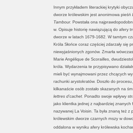
Innym przykładem literackiej krytyki obyc
dworze królewskim jest anonimowa pieśń
L
Tambour.
Powstała ona najprawdopodobnie
w. Opisuje historię nawiązującą do afery tru
dworze w latach 1679-1682. W tamtym cza
Króla Słońce coraz częściej zdarzały się p
niewyjaśnionych zgonów. Zmarła wówczas
Marie Angélique de Scorailles, dwudziesto
króla. Wydarzenia te przypisywano działalno
mieli być wynajmowani przez chcących w
rachunki arystokratów. Doszło do procesu
kilkanaście osób zostało skazanych na śmi
lettres d’cachet
. Ponadto swoje wpływy str
jako klientka jednej z najbardziej znanych
nazywanej La Voisin. Ta była znaną też z
królewskim dworze czarnych mszy w dowoln
oddalona w wyniku afery królewska kocha