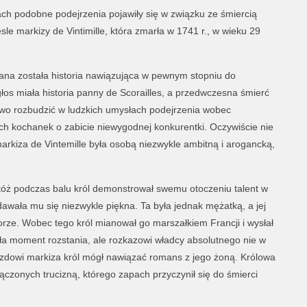
ach podobne podejrzenia pojawiły się w związku ze śmiercią
le markizy de Vintimille, która zmarła w 1741 r., w wieku 29
ana została historia nawiązująca w pewnym stopniu do
os miała historia panny de Scorailles, a przedwczesna śmierć
owo rozbudzić w ludzkich umysłach podejrzenia wobec
kich kochanek o zabicie niewygodnej konkurentki. Oczywiście nie
arkiza de Vintemille była osobą niezwykle ambitną i arogancką,
Otóż podczas balu król demonstrował swemu otoczeniu talent w
dawała mu się niezwykle piękna. Ta była jednak mężatką, a jej
ze. Wobec tego król mianował go marszałkiem Francji i wysłał
ła moment rozstania, ale rozkazowi władcy absolutnego nie w
jazdowi markiza król mógł nawiązać romans z jego żoną. Królowa
asączonych trucizną, którego zapach przyczynił się do śmierci