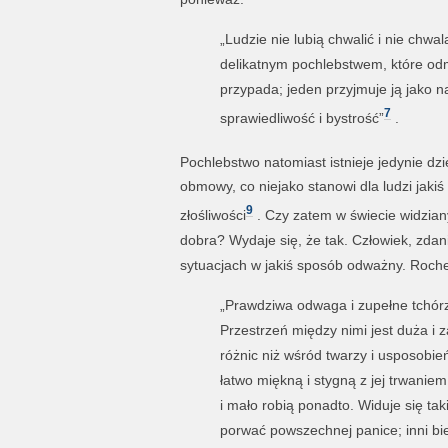
„Ludzie nie lubią chwalić i nie chwa
delikatnym pochlebstwem, które odm
przypada; jeden przyjmuje ją jako n
7
sprawiedliwość i bystrość”
.
Pochlebstwo natomiast istnieje jedynie dzię
obmowy, co niejako stanowi dla ludzi jak
9
złośliwości
. Czy zatem w świecie widzi
dobra? Wydaje się, że tak. Człowiek, zda
sytuacjach w jakiś sposób odważny. Roche
„Prawdziwa odwaga i zupełne tchórz
Przestrzeń między nimi jest duża i 
różnic niż wśród twarzy i usposobień
łatwo miękną i stygną z jej trwaniem
i mało robią ponadto. Widuje się tak
porwać powszechnej panice; inni bi