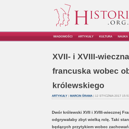
WIADOMOŚCI
ARTYKUŁY
KULTURA
NAUKA
XVII- i XVIII-wieczna
francuska wobec o
królewskiego
ARTYKUŁY
|
MARCIN ŚRAMA
| 12 STYCZNIA 2017 15:5
Dwór królewski XVII i XVIII-wiecznej F
odgrywałaby zbyt wielką rolę. Taki stan
będących przytykiem wobec zachowań c