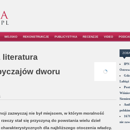
WOJSKO
REKONSTRUKCJE
PUBLICYSTYKA
RECENZJE
VIDEO
PODCA
ZOBA
 literatura
IPN 
byczajów dworu
Ostrowi
Gdzi
Lubiąż 
Post
Wiśniow
1
Siemie
Amba
polskim
rancji zazwyczaj nie był miejscem, w którym moralność
1670
 rzeczy stał się przyczyną do powstania wielu dzieł
nie zaw
harakterystycznych dla najbliższego otoczenia władcy.