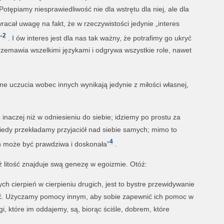
otępiamy niesprawiedliwość nie dla wstrętu dla niej, ale dla
acał uwagę na fakt, że w rzeczywistości jedynie „interes
2
”
. I ów interes jest dla nas tak ważny, że potrafimy go ukryć
rzemawia wszelkimi językami i odgrywa wszystkie role, nawet
 uczucia wobec innych wynikają jedynie z miłości własnej,
inaczej niż w odniesieniu do siebie; idziemy po prostu za
edy przekładamy przyjaciół nad siebie samych; mimo to
4
ń może być prawdziwa i doskonała”
.
 litość znajduje swą genezę w egoizmie. Otóż:
ch cierpień w cierpieniu drugich, jest to bystre przewidywanie
ć. Użyczamy pomocy innym, aby sobie zapewnić ich pomoc w
i, które im oddajemy, są, biorąc ściśle, dobrem, które