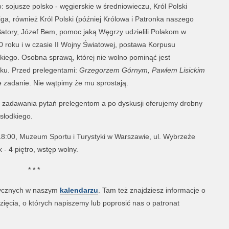
sojusze polsko - węgierskie w średniowieczu, Król Polski
iga, również Król Polski (później Królowa i Patronka naszego
Batory, Józef Bem, pomoc jaką Węgrzy udzielili Polakom w
20 roku i w czasie II Wojny Światowej, postawa Korpusu
ego. Osobna sprawą, której nie wolno pominąć jest
ku. Przed prelegentami:
Grzegorzem Górnym, Pawłem Lisickim
e zadanie. Nie wątpimy że mu sprostają.
 zadawania pytań prelegentom a po dyskusji oferujemy drobny
słodkiego.
18:00, Muzeum Sportu i Turystyki w Warszawie, ul. Wybrzeże
 - 4 piętro, wstęp wolny.
* * *
rycznych w naszym
kalendarzu
. Tam też znajdziesz informacje o
zięcia, o których napiszemy lub poprosić nas o patronat