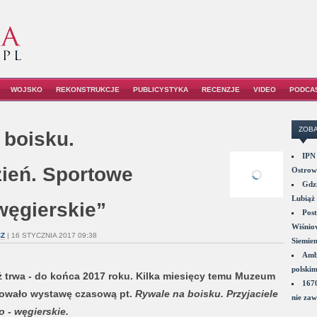
WOJSKO
REKONSTRUKCJE
PUBLICYSTYKA
RECENZJE
VIDEO
PODCA
ZOBA
 boisku.
IPN 
zień. Sportowe
Ostrowi
Gdzi
Lubiąż 
węgierskie”
Post
Wiśniow
CZ
| 16 STYCZNIA 2017 09:38
Siemie
Amba
polskim
ż trwa - do końca 2017 roku. Kilka miesięcy temu Muzeum
1670
towało wystawę czasową pt.
Rywale na boisku. Przyjaciele
nie zaw
o - węgierskie.