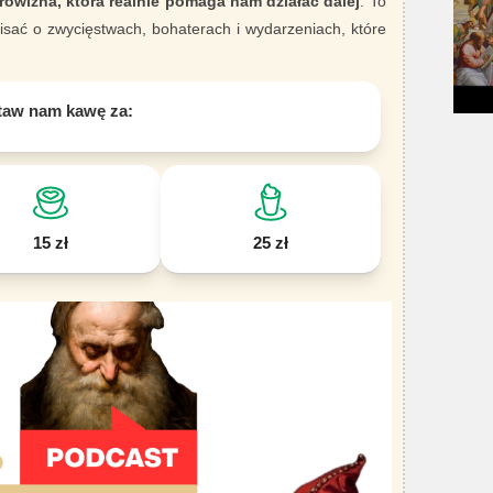
rowizna, która realnie pomaga nam działać dalej
. To
sać o zwycięstwach, bohaterach i wydarzeniach, które
taw nam kawę za:
15 zł
25 zł