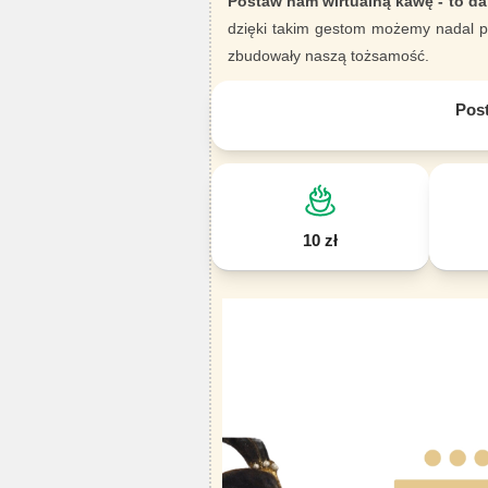
Postaw nam wirtualną kawę - to da
dzięki takim gestom możemy nadal pi
zbudowały naszą tożsamość.
Pos
10 zł