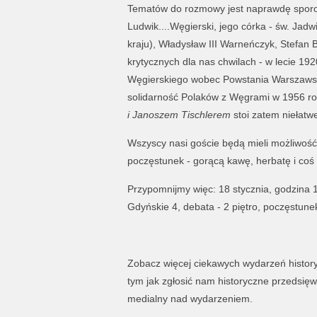
Tematów do rozmowy jest naprawdę sporo: 
Ludwik....Węgierski, jego córka - św. Jadw
kraju), Władysław III Warneńczyk, Stefan 
krytycznych dla nas chwilach - w lecie 19
Węgierskiego wobec Powstania Warszawski
solidarność Polaków z Węgrami w 1956 ro
i Janoszem Tischlerem
stoi zatem niełatw
Wszyscy nasi goście będą mieli możliwość
poczęstunek - gorącą kawę, herbatę i coś 
Przypomnijmy więc: 18 stycznia, godzina 
Gdyńskie 4, debata - 2 piętro, poczęstunek
Zobacz więcej ciekawych wydarzeń histo
tym jak zgłosić nam historyczne przedsięw
medialny nad wydarzeniem.