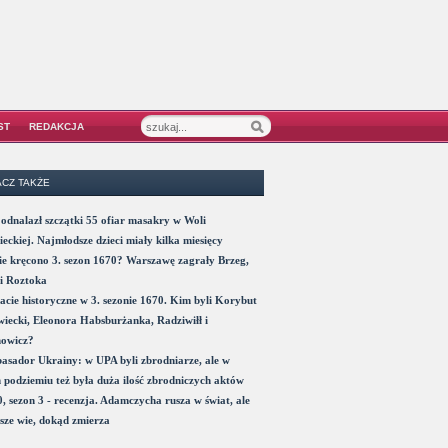
ST
REDAKCJA
CZ TAKŻE
odnalazł szczątki 55 ofiar masakry w Woli
eckiej. Najmłodsze dzieci miały kilka miesięcy
e kręcono 3. sezon 1670? Warszawę zagrały Brzeg,
i Roztoka
acie historyczne w 3. sezonie 1670. Kim byli Korybut
iecki, Eleonora Habsburżanka, Radziwiłł i
nowicz?
sador Ukrainy: w UPA byli zbrodniarze, ale w
 podziemiu też była duża ilość zbrodniczych aktów
, sezon 3 - recenzja. Adamczycha rusza w świat, ale
sze wie, dokąd zmierza