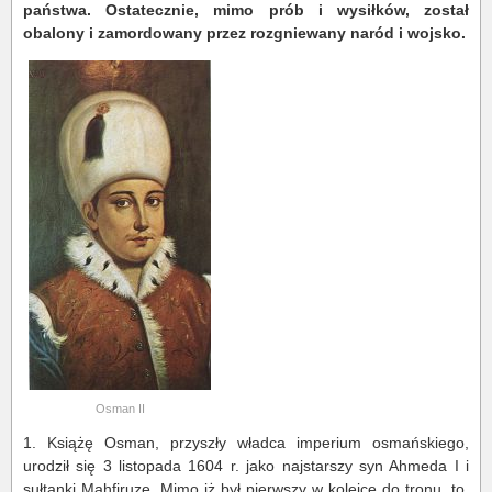
państwa. Ostatecznie, mimo prób i wysiłków, został
obalony i zamordowany przez rozgniewany naród i wojsko.
Osman II
1. Książę Osman, przyszły władca imperium osmańskiego,
urodził się 3 listopada 1604 r. jako najstarszy syn Ahmeda I i
sułtanki Mahfiruze. Mimo iż był pierwszy w kolejce do tronu, to,