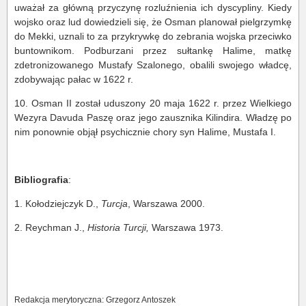
uważał za główną przyczynę rozluźnienia ich dyscypliny. Kiedy
wojsko oraz lud dowiedzieli się, że Osman planował pielgrzymkę
do Mekki, uznali to za przykrywkę do zebrania wojska przeciwko
buntownikom. Podburzani przez sułtankę Halime, matkę
zdetronizowanego Mustafy Szalonego, obalili swojego władcę,
zdobywając pałac w 1622 r.
10. Osman II został uduszony 20 maja 1622 r. przez Wielkiego
Wezyra Davuda Paszę oraz jego zausznika Kilindira. Władzę po
nim ponownie objął psychicznie chory syn Halime, Mustafa I.
Bibliografia
:
1. Kołodziejczyk D.,
Turcja
, Warszawa 2000.
2. Reychman J.,
Historia Turcji,
Warszawa 1973.
Redakcja merytoryczna: Grzegorz Antoszek