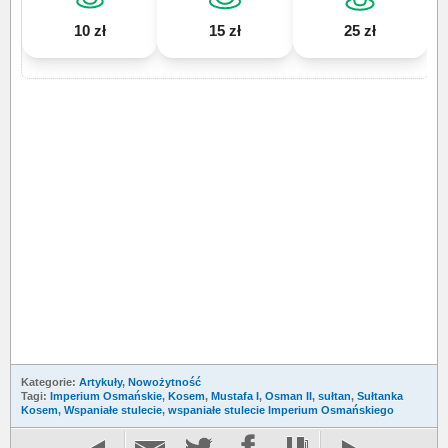
10 zł
15 zł
25 zł
Kategorie:
Artykuły
,
Nowożytność
Tagi:
Imperium Osmańskie
,
Kosem
,
Mustafa I
,
Osman II
,
sułtan
,
Sułtanka
Kosem
,
Wspaniałe stulecie
,
wspaniałe stulecie Imperium Osmańskiego