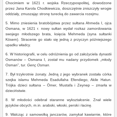
Chocimiem w 1621 r. wojska Rzeczypospolitej, dowodzone
przez Jana Karola Chodkiewicza, doszczętnie zniszczyły wrogie
oddziały, zmuszając stronę turecką do zawarcia rozejmu.
5. Mimo zniesienia bratobójstwa przez sułtana Ahmeda I, ojca
Osmana, w 1621 r. nowy sułtan wydał rozkaz zamordowania
swojego młodszego brata, księcia Mehmeda (syna sułtanki
Kösem). Stracenie go stało się jedną z przyczyn późniejszego
upadku władcy.
6. W historiografii, w celu odróżnienia go od założyciela dynastii
Osmanów – Osmana I, został mu nadany przydomek „młody
Osman”, tur.
Genç Osman
.
7. Był trzykrotnie żonaty. Jedną z jego wybranek została córka
szejka islamu Mehmeda Esadullaha Efendiego, Akile Hatun.
Trójka dzieci sułtana – Ömer, Mustafa i Zeynep – zmarła w
dzieciństwie.
8. W młodości odebrał staranne wykształcenie. Znał wiele
języków obcych, m.in. arabski, włoski, perski i łacinę.
9. Walcząc z samowolką janczarów, zamykał kawiarnie, które