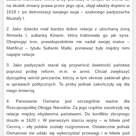
na skutek zmiany prawa przez jego ojca, objął władzę dopiero w
1618 r. po detronizacji swojego wuja – szalonego padyszacha
Mustafy I.
2. Jako dziecko miał bardzo dobre relacje z ukochaną żoną
Ahmeda I, sułtanką Kösem, która traktowała go jak syna.
Obejmując tron, prawdopodobnie nie nadał swojej matce –
Mahfiruz – tytułu Sułtanki Matki, ponieważ były między nimi
napięte relacje.
3. Jako padyszach starał się przywrócić świetność państwa
poprzez próbę reform, m.in. w armii. Chciał zwiększyć
dyscyplinę wśród janczarów, którzy w tym okresie zabierali głos
w sprawach politycznych. Te próby jednak zakończyły się dla
niego śmiercią.
4. Panowanie Osmana jest szczególnie ważne dla
Rzeczpospolitej Obojga Narodów. Za jego rządów zaostrzyły się
relacje między obydwoma państwami. Do konfliktu zbrojnego
doszło w 1620 r. W pierwszym starciu wojny – w bitwie pod
Cecorą – siły polskie zostały rozgromione. Ostatecznie jednak
Osmanowi nie udało się wykorzystać przewagi i w bitwie pod