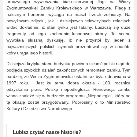
uroczystego wywieszania biało-czerwonej flagi na Wieży
Zygmuntowskiej Zamku Królewskiego w Warszawie. Flagę z
należnym honorem wyciąga na maszt trzech żołnierzy. Na
powyższym zdjęciu, jak i dzisiejszych telewizyjnych relacjach
widać dokładnie, iż stan tynku jest fatalny. Łuszczą się duże
fragmenty od jego zachodniej-fasadowej strony. Ta scena
wywołała słuszną dyskusję, iż nie przystoi by jeden z
najważniejszych polskich symboli prezentował się w sposób,
który urąga jego historii.
Dzisiejsza krytyka stanu budynku powinna skłonić polski rząd do
podjęcia szybkich działań zakończonych remontem zamku. Tym
bardziej, że Wieża Zygmuntowska ostatni raz była odnawiana w
1997 roku. Jest ku temu dobra okazja - 100. rocznica
odzyskania przez Polskę niepodległości. Renowacja zamku
winna znaleźć się w budżecie programu „Niepodległa”, który na
tę okazję został przygotowany. Poprosimy o to Ministerstwo
Kultury i Dziedzictwa Narodowego.
Lubisz czytać nasze historie?