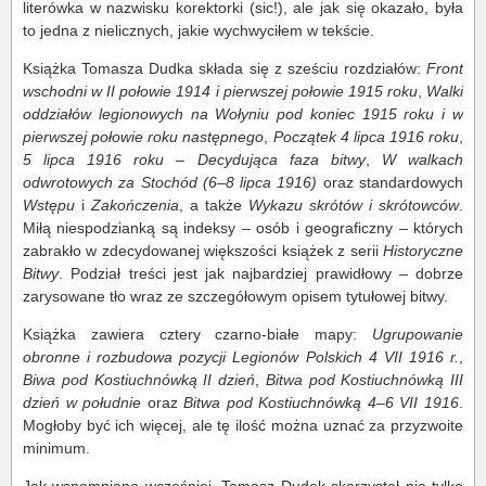
literówka w nazwisku korektorki (sic!), ale jak się okazało, była
to jedna z nielicznych, jakie wychwyciłem w tekście.
Książka Tomasza Dudka składa się z sześciu rozdziałów:
Front
wschodni w II połowie 1914 i pierwszej połowie 1915 roku
,
Walki
oddziałów legionowych na Wołyniu pod koniec 1915 roku i w
pierwszej połowie roku następnego
,
Początek 4 lipca 1916 roku
,
5 lipca 1916 roku – Decydująca faza bitwy
,
W walkach
odwrotowych za Stochód (6–8 lipca 1916)
oraz standardowych
Wstępu
i
Zakończenia
, a także
Wykazu skrótów i skrótowców
.
Miłą niespodzianką są indeksy – osób i geograficzny – których
zabrakło w zdecydowanej większości książek z serii
Historyczne
Bitwy
. Podział treści jest jak najbardziej prawidłowy – dobrze
zarysowane tło wraz ze szczegółowym opisem tytułowej bitwy.
Książka zawiera cztery czarno-białe mapy:
Ugrupowanie
obronne i rozbudowa pozycji Legionów Polskich 4 VII 1916 r.
,
Biwa pod Kostiuchnówką II dzień
,
Bitwa pod Kostiuchnówką III
dzień w południe
oraz
Bitwa pod Kostiuchnówką 4–6 VII 1916
.
Mogłoby być ich więcej, ale tę ilość można uznać za przyzwoite
minimum.