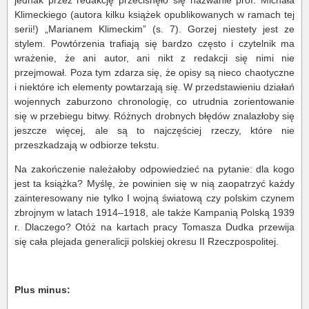
jednak przez redakcję przecisnęło się nazwanie prof. Michała
Klimeckiego (autora kilku książek opublikowanych w ramach tej
serii!) „Marianem Klimeckim” (s. 7). Gorzej niestety jest ze
stylem. Powtórzenia trafiają się bardzo często i czytelnik ma
wrażenie, że ani autor, ani nikt z redakcji się nimi nie
przejmował. Poza tym zdarza się, że opisy są nieco chaotyczne
i niektóre ich elementy powtarzają się. W przedstawieniu działań
wojennych zaburzono chronologię, co utrudnia zorientowanie
się w przebiegu bitwy. Różnych drobnych błędów znalazłoby się
jeszcze więcej, ale są to najczęściej rzeczy, które nie
przeszkadzają w odbiorze tekstu.
Na zakończenie należałoby odpowiedzieć na pytanie: dla kogo
jest ta książka? Myślę, że powinien się w nią zaopatrzyć każdy
zainteresowany nie tylko I wojną światową czy polskim czynem
zbrojnym w latach 1914–1918, ale także Kampanią Polską 1939
r. Dlaczego? Otóż na kartach pracy Tomasza Dudka przewija
się cała plejada generalicji polskiej okresu II Rzeczpospolitej.
Plus minus: