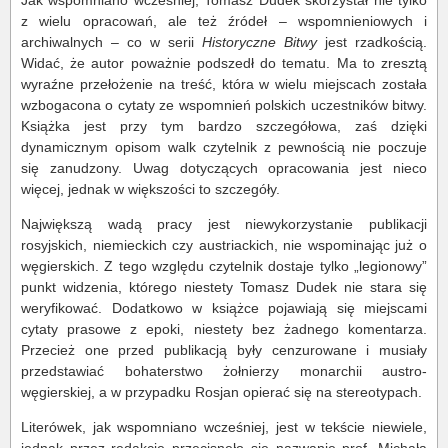
Jak wspomniano wcześniej, Tomasz Dudek skorzystał nie tylko
z wielu opracowań, ale też źródeł – wspomnieniowych i
archiwalnych – co w serii
Historyczne Bitwy
jest rzadkością.
Widać, że autor poważnie podszedł do tematu. Ma to zresztą
wyraźne przełożenie na treść, która w wielu miejscach została
wzbogacona o cytaty ze wspomnień polskich uczestników bitwy.
Książka jest przy tym bardzo szczegółowa, zaś dzięki
dynamicznym opisom walk czytelnik z pewnością nie poczuje
się zanudzony. Uwag dotyczących opracowania jest nieco
więcej, jednak w większości to szczegóły.
Największą wadą pracy jest niewykorzystanie publikacji
rosyjskich, niemieckich czy austriackich, nie wspominając już o
węgierskich. Z tego względu czytelnik dostaje tylko „legionowy”
punkt widzenia, którego niestety Tomasz Dudek nie stara się
weryfikować. Dodatkowo w książce pojawiają się miejscami
cytaty prasowe z epoki, niestety bez żadnego komentarza.
Przecież one przed publikacją były cenzurowane i musiały
przedstawiać bohaterstwo żołnierzy monarchii austro-
węgierskiej, a w przypadku Rosjan opierać się na stereotypach.
Literówek, jak wspomniano wcześniej, jest w tekście niewiele,