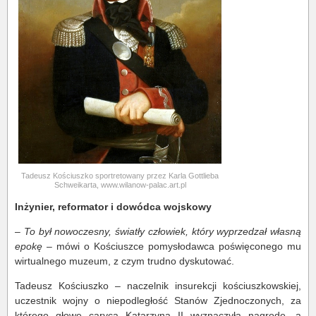
Tadeusz Kościuszko sportretowany przez Karla Gottlieba
Schweikarta, www.wilanow-palac.art.pl
Inżynier, reformator i dowódca wojskowy
–
To był nowoczesny, światły człowiek, który wyprzedzał własną
epokę
– mówi o Kościuszce pomysłodawca poświęconego mu
wirtualnego muzeum, z czym trudno dyskutować.
Tadeusz Kościuszko – naczelnik insurekcji kościuszkowskiej,
uczestnik wojny o niepodległość Stanów Zjednoczonych, za
którego głowę caryca Katarzyna II wyznaczyła nagrodę, a