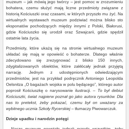
muzeum – jak mówią jego twórcy – jest pomoc w zrozumieniu
bohatera, czemu służyć mają liczne przedmioty związane z
historią Kościuszki oraz czasami, w których przyszło mu żyć. Na
wirtualnych wystawach muzeum podziwiać można blisko sto
eksponatów pochodzących między innymi z Polski, Białorusi,
gdzie Kościuszko się urodził oraz Szwajcarii, gdzie spędził
ostatnie lata życia.
Przedmioty, które ukażą się na stronie wirtualnego muzeum
układać się mają w opowieść o bohaterze. Dlatego właśnie
zdecydowano się zrezygnować z blisko 150 innych,
zdygitalizowanych obiektów, które zakłócały jednak przyjętą
narrację. Jednym z udostępnionych odwiedzającym
przedmiotów, jest na przykład podręcznik Antoniego Leopolda
Oelsnitza „O bagażach wojska w polu będącego”, którego autor
poprosił Kościuszkę o narysowanie ilustracji. –
To był debiut
Kościuszki, świat najpierw poznał go jako autora rysunków. Dla
nas to pretekst, żeby pokazać, czemu był on uważany za
wybitnego ucznia Szkoły Rycerskiej
– tłumaczy Piwowarczuk.
Dzieje upadku i narodzin potęgi
–
Nasze muzeum powstało jednak przede wszystkim, żeby