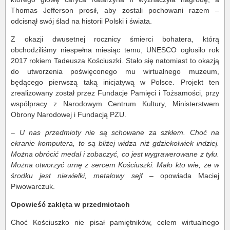
Thomas Jefferson prosił, aby zostali pochowani razem –
odcisnął swój ślad na historii Polski i świata.
Z okazji dwusetnej rocznicy śmierci bohatera, którą
obchodziliśmy niespełna miesiąc temu, UNESCO ogłosiło rok
2017 rokiem Tadeusza Kościuszki. Stało się natomiast to okazją
do utworzenia poświęconego mu wirtualnego muzeum,
będącego pierwszą taką inicjatywą w Polsce. Projekt ten
zrealizowany został przez Fundacje Pamięci i Tożsamości, przy
współpracy z Narodowym Centrum Kultury, Ministerstwem
Obrony Narodowej i Fundacją PZU.
–
U nas przedmioty nie są schowane za szkłem. Choć na
ekranie komputera, to są bliżej widza niż gdziekolwiek indziej.
Można obrócić medal i zobaczyć, co jest wygrawerowane z tyłu.
Można otworzyć urnę z sercem Kościuszki. Mało kto wie, że w
środku jest niewielki, metalowy sejf
– opowiada Maciej
Piwowarczuk.
Opowieść zaklęta w przedmiotach
Choć Kościuszko nie pisał pamiętników, celem wirtualnego