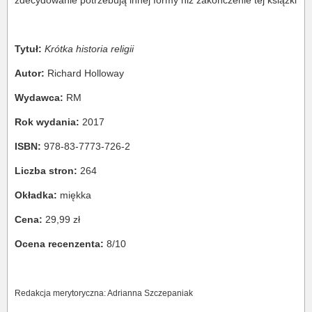
zdecydowanie potrzebują innej formy niż zakończenie tej książki
Tytuł:
Krótka historia religii
Autor:
Richard Holloway
Wydawca:
RM
Rok wydania:
2017
ISBN:
978-83-7773-726-2
Liczba stron:
264
Okładka:
miękka
Cena:
29,99 zł
Ocena recenzenta:
8/10
Redakcja merytoryczna: Adrianna Szczepaniak