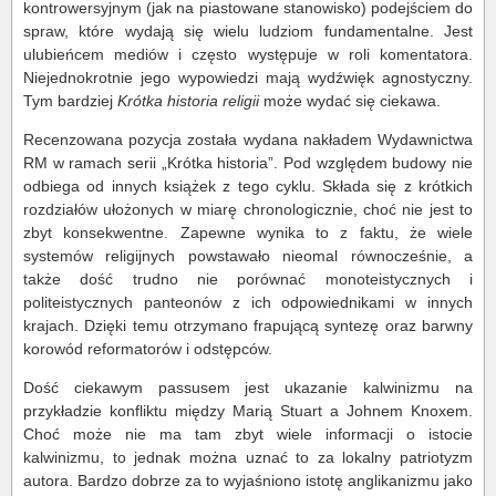
kontrowersyjnym (jak na piastowane stanowisko) podejściem do
spraw, które wydają się wielu ludziom fundamentalne. Jest
ulubieńcem mediów i często występuje w roli komentatora.
Niejednokrotnie jego wypowiedzi mają wydźwięk agnostyczny.
Tym bardziej
Krótka historia religii
może wydać się ciekawa.
Recenzowana pozycja została wydana nakładem Wydawnictwa
RM w ramach serii „Krótka historia”. Pod względem budowy nie
odbiega od innych książek z tego cyklu. Składa się z krótkich
rozdziałów ułożonych w miarę chronologicznie, choć nie jest to
zbyt konsekwentne. Zapewne wynika to z faktu, że wiele
systemów religijnych powstawało nieomal równocześnie, a
także dość trudno nie porównać monoteistycznych i
politeistycznych panteonów z ich odpowiednikami w innych
krajach. Dzięki temu otrzymano frapującą syntezę oraz barwny
korowód reformatorów i odstępców.
Dość ciekawym passusem jest ukazanie kalwinizmu na
przykładzie konfliktu między Marią Stuart a Johnem Knoxem.
Choć może nie ma tam zbyt wiele informacji o istocie
kalwinizmu, to jednak można uznać to za lokalny patriotyzm
autora. Bardzo dobrze za to wyjaśniono istotę anglikanizmu jako