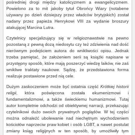
pośredniej drogi między katolicyzmem a ewangelicyzmem.
Powielono za to mit jakoby tytuł Obrońcy Wiary (notabene
używany po dzień dzisiejszy przez władców brytyjskich) został
nadany przez papieża Henrykowi VIII za wydanie broszury
atakującej Marcina Lutra.
Czytelnicy specjalizujący się w religioznawstwie na pewno
pozostaną z pewną dozą niedosytu czy też zdziwienia nad dość
nierównym podejściem autora do wnikliwości opisu. Jednak
trzeba pamiętać, że założeniem serii są książki napisane w
przystępny sposób, które mają poszerzyć wiedzę laików, nie zaś
wnikliwe traktaty naukowe. Sądzę, że przedstawiona forma
realizuje postawione przed nią cele.
Dużym zaskoczeniem może być ostatnia część
Krótkiej historii
religii
, która poświęcona została ekumenizmowi i
fundamentalizmowi, a także świeckiemu humanizmowi. Tutaj
autor kompletnie odchodzi od obiektywnej narracji, przekazując
czytelnikowi dużo swoich prywatnych poglądów. W tej części
można odnaleźć ubolewanie nad niechętnym wychodzeniem
kościołów naprzeciw praw kobiet i osób LGBT, a nawet postulat
zmiany ksiąg religijnych w ten sposób, by umożliwiły tym