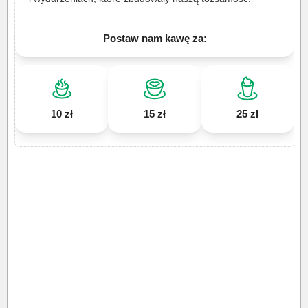
Postaw nam kawę za:
10 zł
15 zł
25 zł