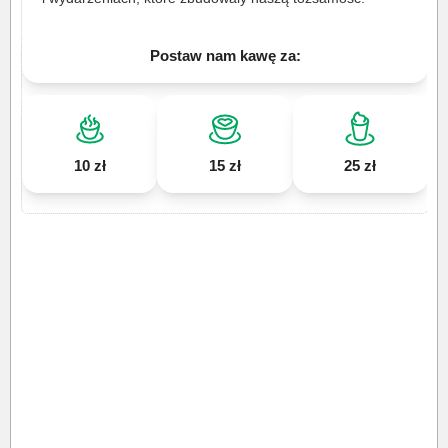
Postaw nam kawę za:
10 zł
15 zł
25 zł