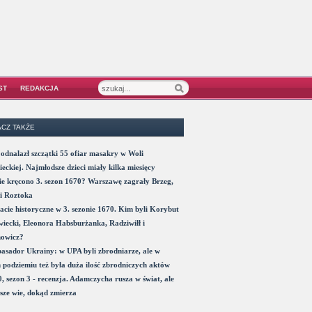
ST
REDAKCJA
CZ TAKŻE
odnalazł szczątki 55 ofiar masakry w Woli
eckiej. Najmłodsze dzieci miały kilka miesięcy
e kręcono 3. sezon 1670? Warszawę zagrały Brzeg,
i Roztoka
acie historyczne w 3. sezonie 1670. Kim byli Korybut
iecki, Eleonora Habsburżanka, Radziwiłł i
nowicz?
sador Ukrainy: w UPA byli zbrodniarze, ale w
 podziemiu też była duża ilość zbrodniczych aktów
, sezon 3 - recenzja. Adamczycha rusza w świat, ale
sze wie, dokąd zmierza