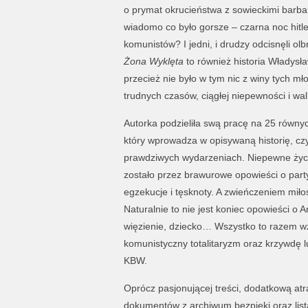
o prymat okrucieństwa z sowieckimi barbar
wiadomo co było gorsze – czarna noc hitl
komunistów? I jedni, i drudzy odcisnęli olbr
Żona Wyklęta
to również historia Władysła
przecież nie było w tym nic z winy tych mł
trudnych czasów, ciągłej niepewności i wal
Autorka podzieliła swą pracę na 25 równyc
który wprowadza w opisywaną historię, czy
prawdziwych wydarzeniach. Niepewne życi
zostało przez brawurowe opowieści o party
egzekucje i tęsknoty. A zwieńczeniem miło
Naturalnie to nie jest koniec opowieści o 
więzienie, dziecko… Wszystko to razem wzi
komunistyczny totalitaryzm oraz krzywdę 
KBW.
Oprócz pasjonującej treści, dodatkową atr
dokumentów z archiwum bezpieki oraz list