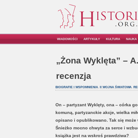
WIADOMOŚCI
ARTYKUŁY
KULTURA
NAUKA
„Żona Wyklęta” – A
recenzja
BIOGRAFIE I WSPOMNIENIA
,
II WOJNA ŚWIATOWA
,
RE
On – partyzant Wyklęty, ona – córka g
komuną, partyzanckie akcje, wielka miło
opisano i opublikowano. Tak się moż
Śnieżko mocno chwyta za serce i wzbud
książka jest na wskroś prawdziwa?