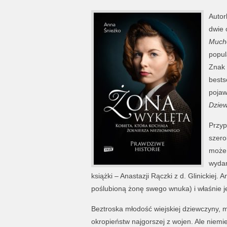
Autor
dwie 
Much
popul
Znak 
bests
pojawi
Dziew
Przyp
szero
może 
wydan
książki – Anastazji Rączki z d. Glinickiej
poślubioną żonę swego wnuka) i właśnie je
Beztroska młodość wiejskiej dziewczyny,
okropieństw najgorszej z wojen. Ale niemie