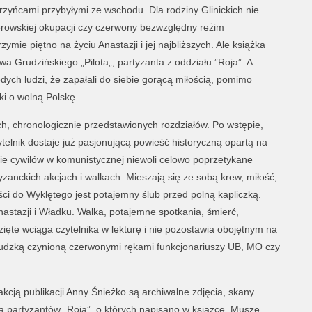
zyńcami przybyłymi ze wschodu. Dla rodziny Glinickich nie
erowskiej okupacji czy czerwony bezwzględny reżim
zymie piętno na życiu Anastazji i jej najbliższych. Ale książka
wa Grudzińskiego „Pilota„, partyzanta z oddziału ”Roja”. A
odych ludzi, że zapałali do siebie gorącą miłością, pomimo
ki o wolną Polskę.
h, chronologicznie przedstawionych rozdziałów. Po wstępie,
telnik dostaje już pasjonującą powieść historyczną opartą na
e cywilów w komunistycznej niewoli celowo poprzetykane
zanckich akcjach i walkach. Mieszają się ze sobą krew, miłość,
ści do Wyklętego jest potajemny ślub przed polną kapliczką.
Anastazji i Władku. Walka, potajemne spotkania, śmierć,
ęte wciąga czytelnika w lekturę i nie pozostawia obojętnym na
ludzką czynioną czerwonymi rękami funkcjonariuszy UB, MO czy
akcją publikacji Anny Śnieżko są archiwalne zdjęcia, skany
a partyzantów „Roja”, o których napisano w książce. Muszę