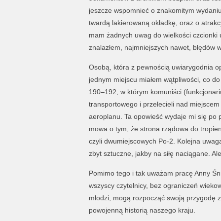
jeszcze wspomnieć o znakomitym wydaniu ks
twardą lakierowaną okładkę, oraz o atrakc
mam żadnych uwag do wielkości czcionki uż
znalazłem, najmniejszych nawet, błędów w
Osobą, która z pewnością uwiarygodnia opi
jednym miejscu miałem wątpliwości, co do 
190–192, w którym komuniści (funkcjonari
transportowego i przelecieli nad miejscem o
aeroplanu. Ta opowieść wydaje mi się po 
mowa o tym, że strona rządowa do tropien
czyli dwumiejscowych Po-2. Kolejna uwaga
zbyt sztuczne, jakby na siłę naciągane. Al
Pomimo tego i tak uważam pracę Anny Śn
wszyscy czytelnicy, bez ograniczeń wiekow
młodzi, mogą rozpocząć swoją przygodę z
powojenną historią naszego kraju.