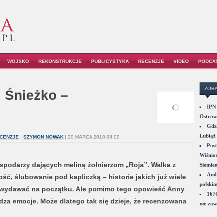
WOJSKO
REKONSTRUKCJE
PUBLICYSTYKA
RECENZJE
VIDEO
PODCA
ZOBA
. Śnieżko –
IPN 
Ostrowi
Gdzi
Lubiąż 
CENZJE
|
SZYMON NOWAK
| 20 MARCA 2018 08:00
Post
Wiśniow
ospodarzy dających melinę żołnierzom „Roja”. Walka z
Siemie
Amba
ść, ślubowanie pod kapliczką – historie jakich już wiele
polskim
e wydawać na początku. Ale pomimo tego opowieść Anny
1670
za emocje. Może dlatego tak się dzieje, że recenzowana
nie zaw