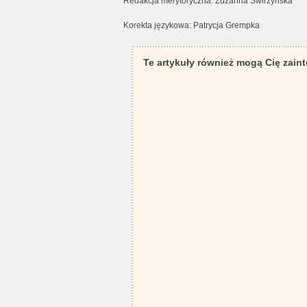
Redakcja merytoryczna: Zuzanna Świrzyńska
Korekta językowa: Patrycja Grempka
Te artykuły również mogą Cię zain