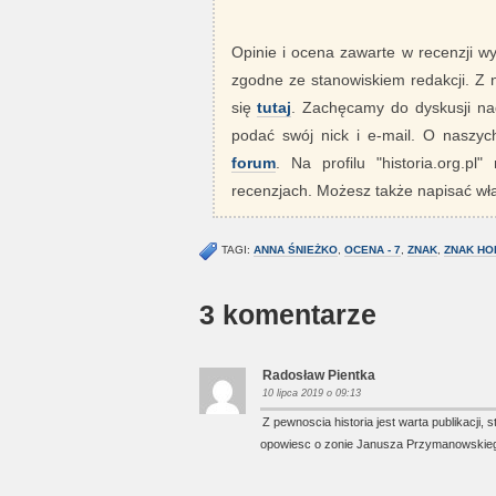
Opinie i ocena zawarte w recenzji w
zgodne ze stanowiskiem redakcji. Z
się
tutaj
. Zachęcamy do dyskusji nad
podać swój nick i e-mail. O nasz
forum
. Na profilu "historia.org.pl
recenzjach. Możesz także napisać wła
TAGI:
ANNA ŚNIEŻKO
,
OCENA - 7
,
ZNAK
,
ZNAK HO
3 komentarze
Radosław Pientka
10 lipca 2019 o 09:13
Z pewnoscia historia jest warta publikacji,
opowiesc o zonie Janusza Przymanowskiego