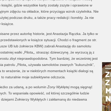
iążki, gdzie wszystkie karty zostały zszyte i oprawione w
yjnym zdjęciu na okładce, które przyciąga wzrok czytelnika. Nie
ytej podczas druku, a także pracy redakcji i korekty. Ja nie
 książce.
sane przez autorkę historie, jest Anastazja Rączka. Ja tylko w
przedstawionych w książce sytuacji. Chodzi o fragment ze str.
usze UB lub żołnierze KBW) zabrali Anastazję do samolotu
statniej walki „Pilota„, strasząc dziewczynę, że wyrzucą ją z
prostu zbyt nieprawdopodobna. Tym bardziej, że wcześniej jest
ia patrolu „Pilota„ używała samolotów zwanych ”kukuruźnik”,
 to wrażenie, że w niektórych momentach książki dialogi są
e to naturalnie moje subiektywne odczucia.
ieżko za udaną, a po wolumin
Żony Wyklętej
mogą sięgnąć
ych. To wspaniała opowieść, od której szczególnie ludzie
 dziejami Żołnierzy Wyklętych i zakłamaną do niedawna