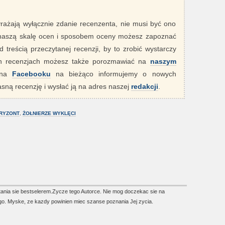
yrażają wyłącznie zdanie recenzenta, nie musi być ono
 naszą skalę ocen i sposobem oceny możesz zapoznać
 treścią przeczytanej recenzji, by to zrobić wystarczy
ych recenzjach możesz także porozmawiać na
naszym
" na
Facebooku
na bieżąco informujemy o nowych
sną recenzję i wysłać ją na adres naszej
redakcji
.
RYZONT
,
ŻOŁNIERZE WYKLĘCI
 stania sie bestselerem.Zycze tego Autorce. Nie mog doczekac sie na
. Myske, ze kazdy powinien miec szanse poznania Jej zycia.