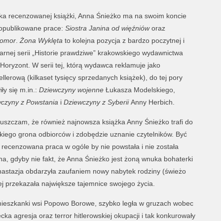
ka recenzowanej książki, Anna Śnieżko ma na swoim koncie
opublikowane prace:
Siostra Janina od więźniów
oraz
omor
.
Żona Wyklęta
to kolejna pozycja z bardzo poczytnej i
arnej serii „Historie prawdziwe” krakowskiego wydawnictwa
Horyzont. W serii tej, którą wydawca reklamuje jako
ellerową (kilkaset tysięcy sprzedanych książek), do tej pory
ły się m.in.:
Dziewczyny wojenne
Łukasza Modelskiego,
czyny z Powstania
i
Dziewczyny z Syberii
Anny Herbich.
uszczam, że również najnowsza książka Anny Śnieżko trafi do
kiego grona odbiorców i zdobędzie uznanie czytelników. Być
recenzowana praca w ogóle by nie powstała i nie została
a, gdyby nie fakt, że Anna Śnieżko jest żoną wnuka bohaterki
. Anastazja obdarzyła zaufaniem nowy nabytek rodziny (świeżo
j przekazała największe tajemnice swojego życia.
 mieszkanki wsi Popowo Borowe, szybko legła w gruzach wobec
cka agresja oraz terror hitlerowskiej okupacji i tak konkurowały