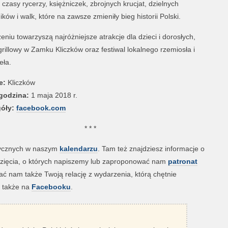
 czasy rycerzy, księżniczek, zbrojnych krucjat, dzielnych
ków i walk, które na zawsze zmieniły bieg historii Polski.
niu towarzyszą najróżniejsze atrakcje dla d
zieci i dorosłych,
grillowy w Zamku Kliczków oraz festiwal lokalnego rzemiosła i
eła.
e:
Kliczków
 godzina:
1 maja 2018 r.
óły:
facebook.com
* * *
rycznych w naszym
kalendarzu
. Tam też znajdziesz informacje o
ęwzięcia, o których napiszemy lub zaproponować nam
patronat
 nam także Twoją relację z wydarzenia, którą chętnie
s także na
Facebooku
.