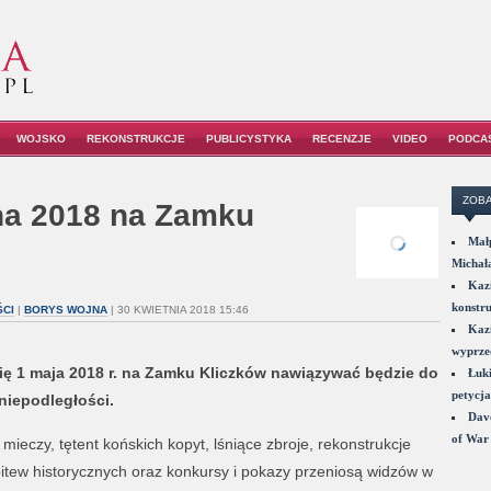
WOJSKO
REKONSTRUKCJE
PUBLICYSTYKA
RECENZJE
VIDEO
PODCA
ZOBA
na 2018 na Zamku
Małp
Michał
Kazi
konstru
CI
|
BORYS WOJNA
| 30 KWIETNIA 2018 15:46
Kazi
wyprzed
ię 1 maja 2018 r. na Zamku Kliczków nawiązywać będzie do
Łuki
petycja
niepodległości.
Dave
of War 
mieczy, tętent końskich kopyt, lśniące zbroje, rekonstrukcje
bitew historycznych oraz konkursy i pokazy przeniosą widzów w