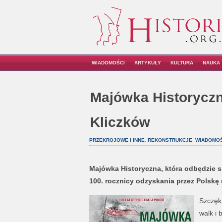
WIADOMOŚCI
ARTYKUŁY
KULTURA
NAUKA
Majówka Historycz
Kliczków
PRZEKROJOWE I INNE
,
REKONSTRUKCJE
,
WIADOMOŚ
Majówka Historyczna, która odbędzie s
100. rocznicy odzyskania przez Polskę 
Szczęk 
walk i 