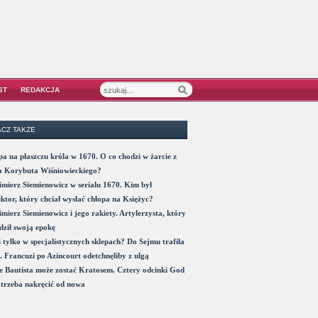
ST
REDAKCJA
CZ TAKŻE
a na płaszczu króla w 1670. O co chodzi w żarcie z
a Korybuta Wiśniowieckiego?
mierz Siemienowicz w serialu 1670. Kim był
ktor, który chciał wysłać chłopa na Księżyc?
mierz Siemienowicz i jego rakiety. Artylerzysta, który
ził swoją epokę
 tylko w specjalistycznych sklepach? Do Sejmu trafiła
. Francuzi po Azincourt odetchnęliby z ulgą
 Bautista może zostać Kratosem. Cztery odcinki God
trzeba nakręcić od nowa