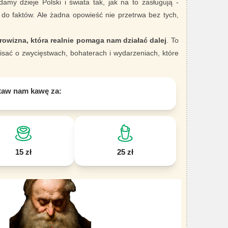
damy dzieje Polski i świata tak, jak na to zasługują -
 do faktów. Ale żadna opowieść nie przetrwa bez tych,
rowizna, która realnie pomaga nam działać dalej
. To
sać o zwycięstwach, bohaterach i wydarzeniach, które
taw nam kawę za:
15 zł
25 zł