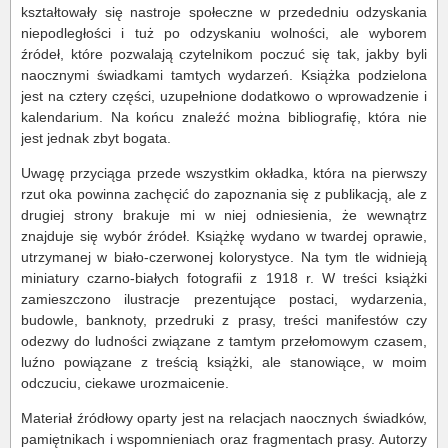
kształtowały się nastroje społeczne w przededniu odzyskania
niepodległości i tuż po odzyskaniu wolności, ale wyborem
źródeł, które pozwalają czytelnikom poczuć się tak, jakby byli
naocznymi świadkami tamtych wydarzeń. Książka podzielona
jest na cztery części, uzupełnione dodatkowo o wprowadzenie i
kalendarium. Na końcu znaleźć można bibliografię, która nie
jest jednak zbyt bogata.
Uwagę przyciąga przede wszystkim okładka, która na pierwszy
rzut oka powinna zachęcić do zapoznania się z publikacją, ale z
drugiej strony brakuje mi w niej odniesienia, że wewnątrz
znajduje się wybór źródeł. Książkę wydano w twardej oprawie,
utrzymanej w biało-czerwonej kolorystyce. Na tym tle widnieją
miniatury czarno-białych fotografii z 1918 r. W treści książki
zamieszczono ilustracje prezentujące postaci, wydarzenia,
budowle, banknoty, przedruki z prasy, treści manifestów czy
odezwy do ludności związane z tamtym przełomowym czasem,
luźno powiązane z treścią książki, ale stanowiące, w moim
odczuciu, ciekawe urozmaicenie.
Materiał źródłowy oparty jest na relacjach naocznych świadków,
pamiętnikach i wspomnieniach oraz fragmentach prasy. Autorzy