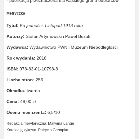
- publikacja przeznaczona dla wąskiego grona odbiorców
Metryczka
Tytuł:
Ku jedności. Listopad 1918 roku
Autorzy:
Stefan Artymowski i Paweł Bezak
Wydawca:
Wydawnictwo PWN i Muzeum Niepodległości
Rok wydania:
2018
ISBN:
978-83-01-10798-8
Liczba stron:
256
Okładka:
twarda
Cena:
49,00 zł
Ocena recenzenta:
6,5/10
Redakcja merytoryczna: Malwina Lange
Korekta językowa: Patrycja Grempka