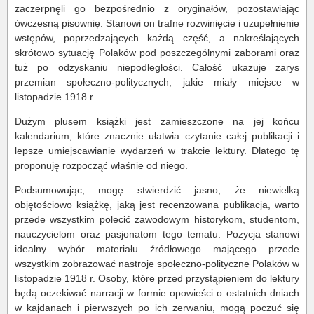
zaczerpnęli go bezpośrednio z oryginałów, pozostawiając
ówczesną pisownię. Stanowi on trafne rozwinięcie i uzupełnienie
wstępów, poprzedzających każdą część, a nakreślających
skrótowo sytuację Polaków pod poszczególnymi zaborami oraz
tuż po odzyskaniu niepodległości. Całość ukazuje zarys
przemian społeczno-politycznych, jakie miały miejsce w
listopadzie 1918 r.
Dużym plusem książki jest zamieszczone na jej końcu
kalendarium, które znacznie ułatwia czytanie całej publikacji i
lepsze umiejscawianie wydarzeń w trakcie lektury. Dlatego tę
proponuję rozpocząć właśnie od niego.
Podsumowując, mogę stwierdzić jasno, że niewielką
objętościowo książkę, jaką jest recenzowana publikacja, warto
przede wszystkim polecić zawodowym historykom, studentom,
nauczycielom oraz pasjonatom tego tematu. Pozycja stanowi
idealny wybór materiału źródłowego mającego przede
wszystkim zobrazować nastroje społeczno-polityczne Polaków w
listopadzie 1918 r. Osoby, które przed przystąpieniem do lektury
będą oczekiwać narracji w formie opowieści o ostatnich dniach
w kajdanach i pierwszych po ich zerwaniu, mogą poczuć się