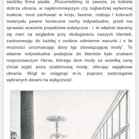
siedziby firma pisała: „Rozumieliśmy, to zawsze, że kobieta
dobrze ubrana, w najskromniejszym czy najbardziej wytwornej
toalecie, musi zachować w kroju, fasonie, rodzaju i kolorach
materyału pewne konieczne cechy indywidualne, jeżeli ma
sprawiać wrażenie prawdziwie estetyczne - i to właśnie staramy
się mieć na względzie przy obsługiwaniu naszych klientek,
zastosowując do każdej z osobna odmienne warunki i o ile
możności urozmaicając dany typ obowiązującej mody”. To
właśnie indywidualne podejście do klientów było znakiem
rozpoznawczym Herse, którego dom mody za wszelką cenę
chciał wyjść poza szablonową modę, oferując wyjątkowe
ubrania. Mógł to osiągnąć m.in. poprzez zastrzeganie
wybranych deseni na wyłączność.