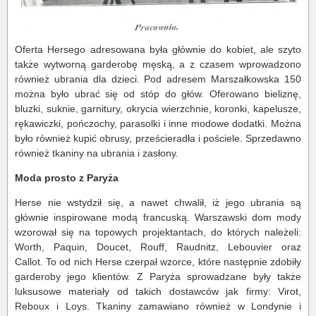
Oferta Hersego adresowana była głównie do kobiet, ale szyto
także wytworną garderobę męską, a z czasem wprowadzono
również ubrania dla dzieci. Pod adresem Marszałkowska 150
można było ubrać się od stóp do głów. Oferowano bieliznę,
bluzki, suknie, garnitury, okrycia wierzchnie, koronki, kapelusze,
rękawiczki, pończochy, parasolki i inne modowe dodatki. Można
było również kupić obrusy, prześcieradła i pościele. Sprzedawno
również tkaniny na ubrania i zasłony.
Moda prosto z Paryża
Herse nie wstydził się, a nawet chwalił, iż jego ubrania są
głównie inspirowane modą francuską. Warszawski dom mody
wzorował się na topowych projektantach, do których należeli:
Worth, Paquin, Doucet, Rouff, Raudnitz, Lebouvier oraz
Callot. To od nich Herse czerpał wzorce, które następnie zdobiły
garderoby jego klientów. Z Paryża sprowadzane były także
luksusowe materiały od takich dostawców jak firmy: Virot,
Reboux i Loys. Tkaniny zamawiano również w Londynie i