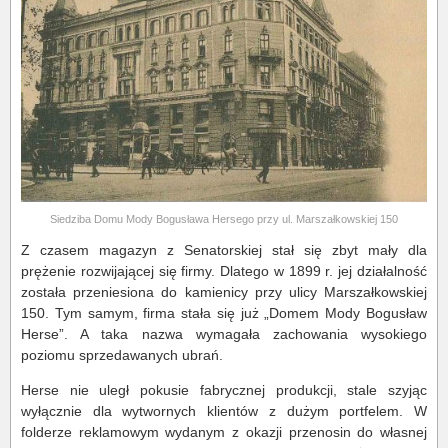
Siedziba Domu Mody Bogusława Hersego przy ul. Marszałkowskiej 150
Z czasem magazyn z Senatorskiej stał się zbyt mały dla
prężenie rozwijającej się firmy. Dlatego w 1899 r. jej działalność
została przeniesiona do kamienicy przy ulicy Marszałkowskiej
150. Tym samym, firma stała się już „Domem Mody Bogusław
Herse”. A taka nazwa wymagała zachowania wysokiego
poziomu sprzedawanych ubrań.
Herse nie uległ pokusie fabrycznej produkcji, stale szyjąc
wyłącznie dla wytwornych klientów z dużym portfelem. W
folderze reklamowym wydanym z okazji przenosin do własnej