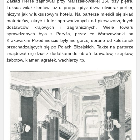
Zakład Herse zajmował przy Marszałkowskiej 150 trzy piętra.
Luksus witał klientów już u progu, gdyż drzwi otwierał portier,
niczym jak w luksusowym hotelu. Na parterze mieścił się skład
materiałów, okryć i futer sprowadzanych od pierwszorzędnych
dostawców krajowych i zagranicznych. Wiele towaru
sprawdzanych była z Paryża, przez co Warszawianki na
Krakowskim Przedmieściu były nie gorzej ubrane od koleżanek
przechadzających się po Polach Elizejskich. Także na parterze
znajdował się dział z dodatkami do ubrań: krawatów, czepków,
żabotów, klamer, agrafek, wachlarzy itp.