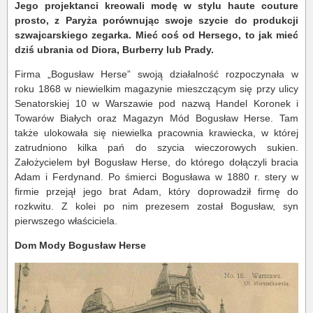
Jego projektanci kreowali modę w stylu haute couture
prosto, z Paryża porównując swoje szycie do produkcji
szwajcarskiego zegarka. Mieć coś od Hersego, to jak mieć
dziś ubrania od Diora, Burberry lub Prady.
Firma „Bogusław Herse” swoją działalność rozpoczynała w
roku 1868 w niewielkim magazynie mieszczącym się przy ulicy
Senatorskiej 10 w Warszawie pod nazwą Handel Koronek i
Towarów Białych oraz Magazyn Mód Bogusław Herse. Tam
także ulokowała się niewielka pracownia krawiecka, w której
zatrudniono kilka pań do szycia wieczorowych sukien.
Założycielem był Bogusław Herse, do którego dołączyli bracia
Adam i Ferdynand. Po śmierci Bogusława w 1880 r. stery w
firmie przejął jego brat Adam, który doprowadził firmę do
rozkwitu. Z kolei po nim prezesem został Bogusław, syn
pierwszego właściciela.
Dom Mody Bogusław Herse