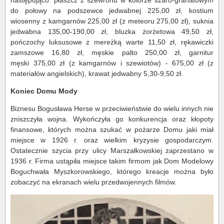
do połowy na podszewce jedwabnej 225,00 zł, kostium
wiosenny z kamgarnów 225,00 zł (z meteoru 275,00 zł), suknia
jedwabna 135,00-190,00 zł, bluzka żorżetowa 49,50 zł,
pończochy luksusowe z mereżką warte 11,50 zł, rękawiczki
zamszowe 16,80 zł, męskie palto 250,00 zł, garnitur
męski 375,00 zł (z kamgarnów i szewiotów) - 675,00 zł (z
materiałów angielskich), krawat jedwabny 5,30-9,50 zł.
Koniec Domu Mody
Biznesu Bogusława Herse w przeciwieństwie do wielu innych nie
zniszczyła wojna. Wykończyła go konkurencja oraz kłopoty
finansowe, których można szukać w pożarze Domu jaki miał
miejsce w 1926 r. oraz wielkim kryzysie gospodarczym.
Ostatecznie szycia przy ulicy Marszałkowskiej zaprzestano w
1936 r. Firma ustąpiła miejsce takim firmom jak Dom Modelowy
Boguchwała Myszkorowskiego, którego kreacje można było
zobaczyć na ekranach wielu przedwojennych filmów.