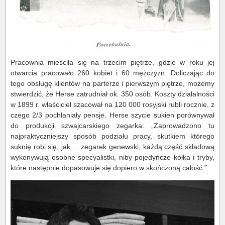
Pracownia mieściła się na trzecim piętrze, gdzie w roku jej
otwarcia pracowało 260 kobiet i 60 mężczyzn. Doliczając do
tego obsługę klientów na parterze i pierwszym piętrze, możemy
stwierdzić, że Herse zatrudniał ok. 350 osób. Koszty działalności
w 1899 r. właściciel szacował na 120 000 rosyjski rubli rocznie, z
czego 2/3 pochłaniały pensje. Herse szycie sukien porównywał
do produkcji szwajcarskiego zegarka: „Zaprowadzono tu
najpraktyczniejszy sposób podziału pracy, skutkiem którego
suknię robi się, jak ... zegarek genewski; każdą część składową
wykonywują osobne specyalistki, niby pojedyńcze kółka i tryby,
które następnie dopasowuje się dopiero w skończoną całość.”