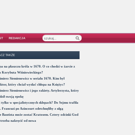
ST
REDAKCJA
CZ TAKŻE
a na płaszczu króla w 1670. O co chodzi w żarcie z
a Korybuta Wiśniowieckiego?
mierz Siemienowicz w serialu 1670. Kim był
ktor, który chciał wysłać chłopa na Księżyc?
mierz Siemienowicz i jego rakiety. Artylerzysta, który
ził swoją epokę
 tylko w specjalistycznych sklepach? Do Sejmu trafiła
. Francuzi po Azincourt odetchnęliby z ulgą
 Bautista może zostać Kratosem. Cztery odcinki God
trzeba nakręcić od nowa