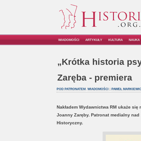
WIADOMOŚCI
ARTYKUŁY
KULTURA
NAUKA
„Krótka historia psy
Zaręba - premiera
POD PATRONATEM
,
WIADOMOŚCI
|
PAWEŁ MARKIEWI
Nakładem Wydawnictwa RM ukaże się na
Joanny Zaręby. Patronat medialny nad pu
Historyczny.