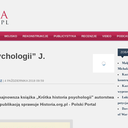
WOJSKO
REKONSTRUKCJE
PUBLICYSTYKA
RECENZJE
VIDEO
PODCA
ZOBA
chologii” J.
Małp
Michał
Kazi
konstru
CZ
| 4 PAŹDZIERNIKA 2018 09:59
Kazi
wyprzed
jnowsza książka „Krótka historia psychologii” autorstwa
Łuki
petycja
blikacją sprawuje Historia.org.pl - Polski Portal
Dave
of War 