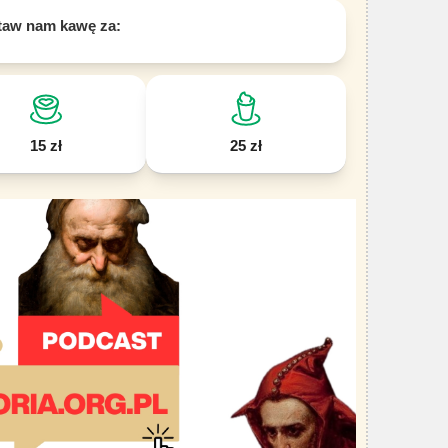
taw nam kawę za:
15 zł
25 zł