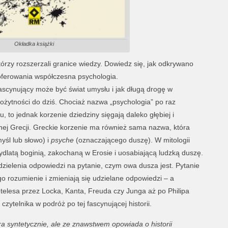
Okładka książki
tórzy rozszerzali granice wiedzy. Dowiedz się, jak odkrywano
oferowania współczesna psychologia.
fascynujący może być świat umysłu i jak długą drogę w
rożytności do dziś. Chociaż nazwa „psychologia” po raz
, to jednak korzenie dziedziny sięgają daleko głębiej i
tnej Grecji. Greckie korzenie ma również sama nazwa, która
yśl lub słowo) i
psyche
(oznaczającego duszę). W mitologii
zydlatą boginią, zakochaną w Erosie i uosabiającą ludzką duszę.
zielenia odpowiedzi na pytanie, czym owa dusza jest. Pytanie
ego rozumienie i zmieniają się udzielane odpowiedzi – a
totelesa przez Locka, Kanta, Freuda czy Junga aż po Philipa
ytelnika w podróż po tej fascynującej historii.
ra syntetycznie, ale ze znawstwem opowiada o historii