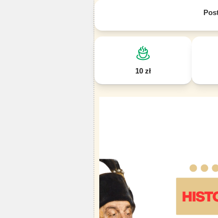
Pos
10 zł