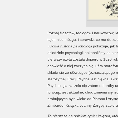
Poznaj filozofów, teologów i naukowców, k
tajemnice mózgu, i sprawdź, co ma do za
Krótka historia psychologii
pokazuje, jak 
dziedzinie psychologii pokonaliśmy od sta
pierwszy użyta została dopiero w 1520 roku
opowieść o niej zaczyna się już w staroży
składa się ze słów
logos
(oznaczającego m
starożytnej Grecji Psyche jest piękną, skr
Psychologia zaczęła się zatem od próby ud
to wciąż jest aktualne, choć zmienia się j
próbujących było wielu: od Platona i Arys
Zimbardo. Książka Joanny Zaręby zabiera cz
To pierwsza na polskim rynku książka, któ