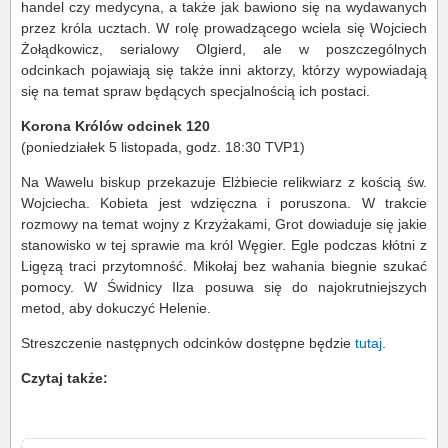
handel czy medycyna, a także jak bawiono się na wydawanych
przez króla ucztach. W rolę prowadzącego wciela się Wojciech
Żołądkowicz, serialowy Olgierd, ale w poszczególnych
odcinkach pojawiają się także inni aktorzy, którzy wypowiadają
się na temat spraw będących specjalnością ich postaci.
Korona Królów odcinek 120
(poniedziałek 5 listopada, godz. 18:30 TVP1)
Na Wawelu biskup przekazuje Elżbiecie relikwiarz z kością św.
Wojciecha. Kobieta jest wdzięczna i poruszona. W trakcie
rozmowy na temat wojny z Krzyżakami, Grot dowiaduje się jakie
stanowisko w tej sprawie ma król Węgier. Egle podczas kłótni z
Ligęzą traci przytomność. Mikołaj bez wahania biegnie szukać
pomocy. W Świdnicy Ilza posuwa się do najokrutniejszych
metod, aby dokuczyć Helenie.
Streszczenie następnych odcinków dostępne będzie
tutaj
.
Czytaj także: