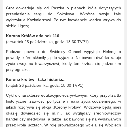
Grot dowiaduje się od Paszka o planach króla dotyczących
przeniesienia targu do Sokołowa. Wkrótce swoje żale
wykrzykuje Kazimierzowi. Po tym incydencie władca wzywa do
siebie Ligęzę.
Korona Królów odcinek 116
(czwartek 25 października, godz. 18:30 TVP1)
Podczas powrotu do Świdnicy Guncel wypytuje Helenę o
powody, które skłoniły ją do wyjazdu. Niebawem dwórka ratuje
życie swojemu towarzyszowi, kiedy ten krztusi się jedzeniem
przy ognisku.
Korona królów - taka historia...
(piątek 26 października, godz. 18:30 TVP1)
Cykl o charakterze edukacyjno-rozrywkowym, który przybliża tło
historyczne, zawiłości polityczne i realia życia codziennego, w
jakich rozgrywa się akcja „Korony królów”. Widzowie będą mieli
okazję dowiedzieć się m.in., jak wyglądały średniowieczny
handel czy medycyna, a także jak bawiono się na wydawanych
przez króla ucztach. W rolę prowadzącego wciela się Wojciech