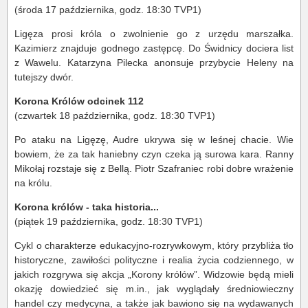
(środa 17 października, godz. 18:30 TVP1)
Ligęza prosi króla o zwolnienie go z urzędu marszałka.
Kazimierz znajduje godnego zastępcę. Do Świdnicy dociera list
z Wawelu. Katarzyna Pilecka anonsuje przybycie Heleny na
tutejszy dwór.
Korona Królów odcinek 112
(czwartek 18 października, godz. 18:30 TVP1)
Po ataku na Ligęzę, Audre ukrywa się w leśnej chacie. Wie
bowiem, że za tak haniebny czyn czeka ją surowa kara. Ranny
Mikołaj rozstaje się z Bellą. Piotr Szafraniec robi dobre wrażenie
na królu.
Korona królów - taka historia...
(piątek 19 października, godz. 18:30 TVP1)
Cykl o charakterze edukacyjno-rozrywkowym, który przybliża tło
historyczne, zawiłości polityczne i realia życia codziennego, w
jakich rozgrywa się akcja „Korony królów”. Widzowie będą mieli
okazję dowiedzieć się m.in., jak wyglądały średniowieczny
handel czy medycyna, a także jak bawiono się na wydawanych