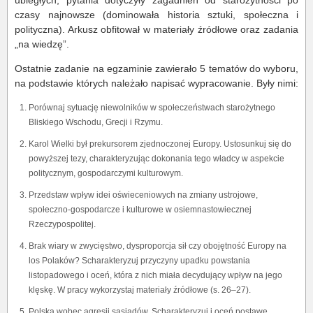
ubiegłych, pytania dotyczyły zagadnień od starożytności po
czasy najnowsze (dominowała historia sztuki, społeczna i
polityczna). Arkusz obfitował w materiały źródłowe oraz zadania
„na wiedzę”.
Ostatnie zadanie na egzaminie zawierało 5 tematów do wyboru,
na podstawie których należało napisać wypracowanie. Były nimi:
Porównaj sytuację niewolników w społeczeństwach starożytnego
Bliskiego Wschodu, Grecji i Rzymu.
Karol Wielki był prekursorem zjednoczonej Europy. Ustosunkuj się do
powyższej tezy, charakteryzując dokonania tego władcy w aspekcie
politycznym, gospodarczymi kulturowym.
Przedstaw wpływ idei oświeceniowych na zmiany ustrojowe,
społeczno-gospodarcze i kulturowe w osiemnastowiecznej
Rzeczypospolitej.
Brak wiary w zwycięstwo, dysproporcja sił czy obojętność Europy na
los Polaków? Scharakteryzuj przyczyny upadku powstania
listopadowego i oceń, która z nich miała decydujący wpływ na jego
klęskę. W pracy wykorzystaj materiały źródłowe (s. 26–27).
Polska wobec agresji sąsiadów. Scharakteryzuj i oceń postawę