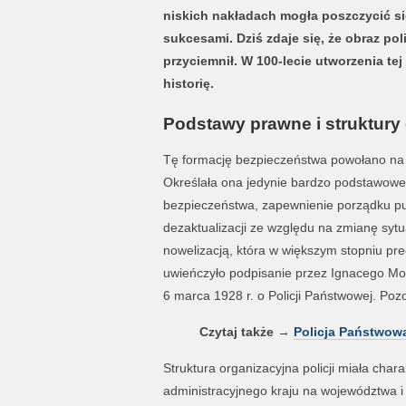
niskich nakładach mogła poszczycić 
sukcesami. Dziś zdaje się, że obraz pol
przyciemnił. W 100-lecie utworzenia tej
historię.
Podstawy prawne i struktury
Tę formację bezpieczeństwa powołano na m
Określała ona jedynie bardzo podstawowe 
bezpieczeństwa, zapewnienie porządku publ
dezaktualizacji ze względu na zmianę sytu
nowelizacją, która w większym stopniu pr
uwieńczyło podpisanie przez Ignacego Mo
6 marca 1928 r. o Policji Państwowej. Po
Czytaj także
→
Policja Państwowa 
Struktura organizacyjna policji miała char
administracyjnego kraju na województwa i