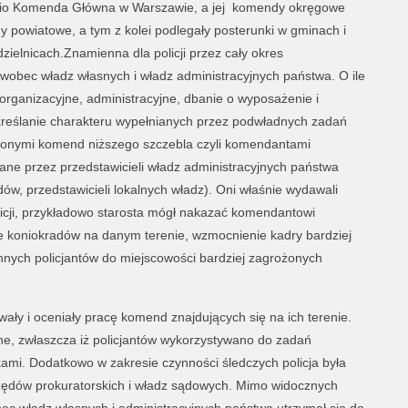
io Komenda Główna w Warszawie, a jej komendy okręgowe
 powiatowe, a tym z kolei podlegały posterunki w gminach i
zielnicach.Znamienna dla policji przez cały okres
obec władz własnych i władz administracyjnych państwa. O ile
rganizacyjne, administracyjne, dbanie o wyposażenie i
określanie charakteru wypełnianych przez podwładnych zadań
ożonymi komend niższego szczebla czyli komendantami
ane przez przedstawicieli władz administracyjnych państwa
w, przedstawicieli lokalnych władz). Oni właśnie wydawali
icji, przykładowo starosta mógł nakazać komendantowi
e koniokradów na danym terenie, wzmocnienie kadry bardziej
nych policjantów do miejscowości bardziej zagrożonych
ły i oceniały pracę komend znajdujących się na ich terenie.
e, zwłaszcza iż policjantów wykorzystywano do zadań
mi. Dodatkowo w zakresie czynności śledczych policja była
ędów prokuratorskich i władz sądowych. Mimo widocznych