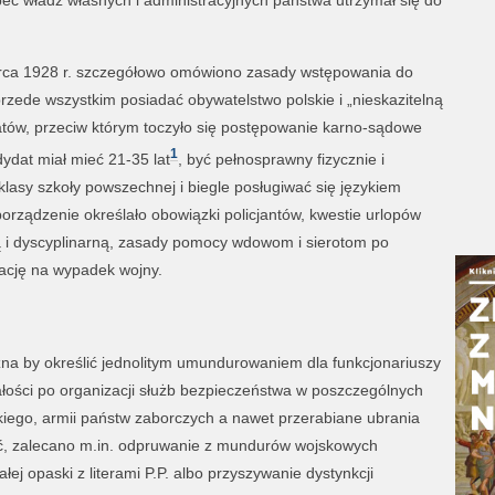
ec władz własnych i administracyjnych państwa utrzymał się do
ca 1928 r. szczegółowo omówiono zasady wstępowania do
przede wszystkim posiadać obywatelstwo polskie i „nieskazitelną
tów, przeciw którym toczyło się postępowanie karno-sądowe
1
ydat miał mieć 21-35 lat
, być pełnosprawny fizycznie i
lasy szkoły powszechnej i biegle posługiwać się językiem
orządzenie określało obowiązki policjantów, kwestie urlopów
 i dyscyplinarną, zasady pomocy wdowom i sierotom po
zację na wypadek wojny.
na by określić jednolitym umundurowaniem dla funkcjonariuszy
tałości po organizacji służb bezpieczeństwa w poszczególnych
ego, armii państw zaborczych a nawet przerabiane ubrania
yć, zalecano m.in. odpruwanie z mundurów wojskowych
łej opaski z literami P.P. albo przyszywanie dystynkcji