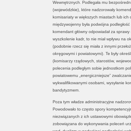
Wewnętrznych. Podlegała mu bezpośredn
(wojewódzkie), które nadzorowały komendy
komisariaty w większych miastach lub ich d
międzywojenny była podwójna podległość w
komendant główny odpowiadał za sprawy o
wyszkolenie kadr, to nie miał wpływu na 
(podobnie rzecz się miała z innymi przeł
okręgowymi i powiatowymi). Te były określ
(komisarzy rządowych, starostów, wojewodó
polecenia podległym sobie jednostkom pol
powiatowemu „energiczniejsze” zwalczani
wykwalifikowanymi osobami, wysyłanie kon
bandytyzmem.
Poza tym władze administracyjne nadzorowa
Powodowało to często spory kompetencyjn
niezwiązanych z ich ustawowymi obowiązka
zobowiązana do wykonywania poleceń urz