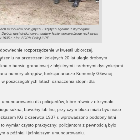
ikach mundurów policyjnych, uszytych zgodnie z wymogami
9. Dwóch nosi drelichowe mundury letnie wprowadzone rozkazem
 1935 r. / fot. SGRH Policji II RP
dpowiednie rozporządzenie w kwestii ubiorczej.
zeniu na przestrzeni kolejnych 20 lat uległo drobnym
a o barwie granatowej z błękitnymi i srebrnymi dystynkcjami.
ano numery okręgów; funkcjonariusze Komendy Głównej
e w poszczególnych latach oznaczenia stopni dla
 umundurowaniu dla policjantów, które również otrzymało
iego sukna, bawełny lub lnu, przy czym bluza miała być nieco
 rozkazem KG z czerwca 1937 r. wprowadzono podobny letni
 to wymiar czysto praktyczny: policjantom z pewnością było
szym a później i jaśniejszym umundurowaniu.