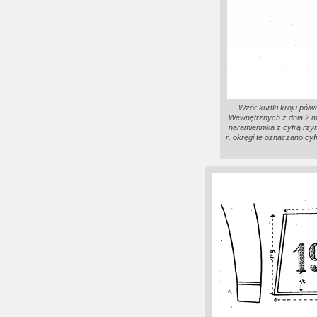
Wzór kurtki kroju pół
Wewnętrznych z dnia 2 mar
naramiennika z cyfrą rz
r. okręgi te oznaczano cy