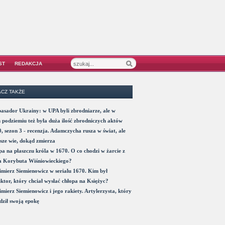
ST
REDAKCJA
CZ TAKŻE
sador Ukrainy: w UPA byli zbrodniarze, ale w
 podziemiu też była duża ilość zbrodniczych aktów
, sezon 3 - recenzja. Adamczycha rusza w świat, ale
sze wie, dokąd zmierza
a na płaszczu króla w 1670. O co chodzi w żarcie z
a Korybuta Wiśniowieckiego?
mierz Siemienowicz w serialu 1670. Kim był
ktor, który chciał wysłać chłopa na Księżyc?
mierz Siemienowicz i jego rakiety. Artylerzysta, który
ził swoją epokę