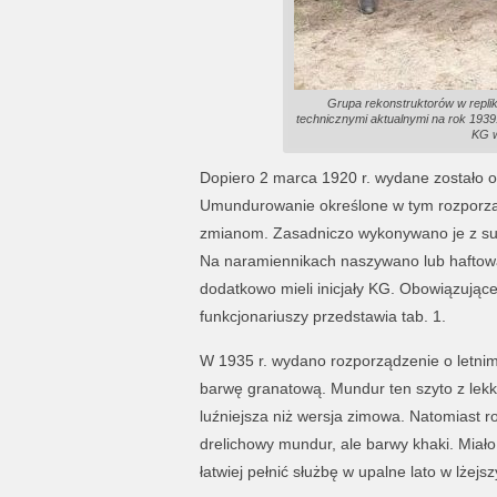
Grupa rekonstruktorów w repl
technicznymi aktualnymi na rok 193
KG w
Dopiero 2 marca 1920 r. wydane zostało o
Umundurowanie określone w tym rozporząd
zmianom. Zasadniczo wykonywano je z sukn
Na naramiennikach naszywano lub haftow
dodatkowo mieli inicjały KG. Obowiązując
funkcjonariuszy przedstawia tab. 1.
W 1935 r. wydano rozporządzenie o letnim
barwę granatową. Mundur ten szyto z lekk
luźniejsza niż wersja zimowa. Natomiast
drelichowy mundur, ale barwy khaki. Miało
łatwiej pełnić służbę w upalne lato w lżej