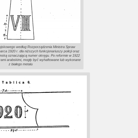
wojskowego według Rozporządzenia Ministra Spraw
ca 1920 r. dla niższych funkcjonariuszy policji oraz
ymską oznaczającą numer okręgu. Po reformie w 1922
frami arabskimi, mogły być wyhaftowane lub wykonane
z białego metalu