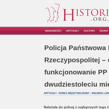
WIADOMOŚCI
ARTYKUŁY
KULTURA
NAUKA
Policja Państwowa I
Rzeczypospolitej – c
funkcjonowanie PP
dwudziestoleciu m
ARTYKUŁY
,
OKRES MIĘDZYWOJENNY
|
MALWINA LAN
Należała do jednej z najlepszych tego 