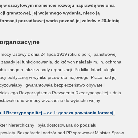
się w szczytowym momencie rozwoju naprawdę wieloma
icji granatowej, jej wojennego wydania, nieco ją
 formacji porządkowej warto poznać jej zaledwie 20-letnią
 organizacyjne
ocy Ustawy z dnia 24 lipca 1919 roku o policji państwowej
zasady jej funkcjonowania, do których należały m. in. ochrona
icznego a także zasady organizacji. Po kilku latach uległa
acji politycznej w wyniku przewrotu majowego. Prace nad jej
ecyzowałaby i gwarantowała bezpieczeństwo obywateli
ścickiego Rozporządzenia Prezydenta Rzeczypospolitej z dnia
zostawało ono w mocy w zasadzie do wybuchu wojny.
II Rzeczypospolitej – cz. I: geneza powstania formacji
akter hierarchiczny i była dostosowana do podziału
 powiaty. Bezpośredni nadzór nad PP sprawował Minister Spraw