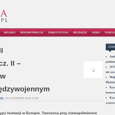
WOJSKO
REKONSTRUKCJE
PUBLICYSTYKA
RECENZJE
VIDEO
PODCA
ZOBA
I
Amba
z. II –
polskim
1670
nie zaw
 w
Małp
Michał
iędzywojennym
Kazi
konstru
Kazi
GE
| 18 LISTOPADA 2019 12:00
wyprzed
typu formacji w Europie. Tworzona przy niewspółmiernie