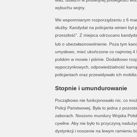
wad, dualizm w podwójnej podległości wob
wybuchu wojny.
We wspomnianym rozporządzeniu z 6 mar
służby. Kandydat na policjanta winien był 
przeszłość”. Z miejsca odrzucano kandyda
lub o ubezwłasnowolnienie. Poza tym kand
umysłowo, mieć ukończone co najmniej 4 k
polskim w mowie i piśmie. Dodatkowo rozp
wypoczynkowych, odpowiedzialność karną
policjantach oraz przewidywało ich mobili
Stopnie i umundurowanie
Początkowo nie funkcjonowało nic, co moż
Policji Państwowej. Była to jedna z pozos
zaborach. Noszono mundury Wojska Polski
cywilne. Aby nie było to przyczyną naduż
dystynkcji i noszenie na lewym ramieniu bia