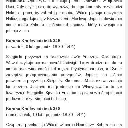
wspierania Opolczyka i obiecuje pomóc Jadwidze w sprawie
Rusi. Gdy szykuje się do wyprawy, do jego komnaty przychodzi
Helena i prosi, by zabrał ją ze sobą. Witold planuje ruszyć na
Halicz, dogaduje się z Krzyżakami i Moskwą. Jagiełło dowiaduje
się o ataku Zakonu i piśmie od papieża, który nawołuje do
pokoju z nim.
Korona Królów odcinek 329
(czwartek, 6 lutego godz. 18:30 TVP1)
Skirgiełło przywozi na krakowski dwór Andrzeja Garbatego.
Wawel szykuje się na powrót Jadwigi. Tę w drodze do domu
smuci brak wiadomości od męża. Krystyna narzeka, a Dymitr
zarządza przeprowadzenie porządków. Jagiełło na piśmie
potwierdza przywileje Skirgiełły. Klemens z Moskorzewa zostaje
kanclerzem. Julianna ma pretensje do Władysława o to, że
faworyzuje Skirgiełłę. Spytek i Erzsebet są sami w leśnej chacie
podczas burzy. Niepokoi to Felicję.
Korona Królów odcinek 330
(poniedziałek, 10 lutego, godz. 18:30 TVP1)
Czupurna przekazuje Witoldowi serce Niemierzy. Bohun nie ma