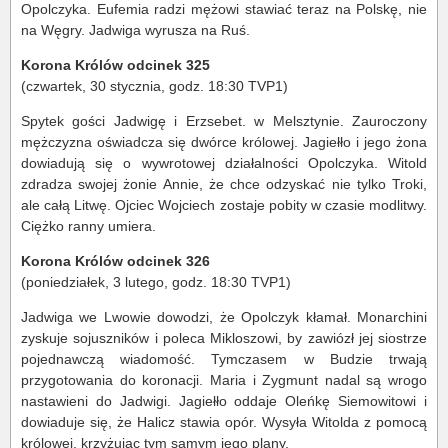
Opolczyka. Eufemia radzi mężowi stawiać teraz na Polskę, nie
na Węgry. Jadwiga wyrusza na Ruś.
Korona Królów odcinek 325
(czwartek, 30 stycznia, godz. 18:30 TVP1)
Spytek gości Jadwigę i Erzsebet. w Melsztynie. Zauroczony
mężczyzna oświadcza się dwórce królowej. Jagiełło i jego żona
dowiadują się o wywrotowej działalności Opolczyka. Witold
zdradza swojej żonie Annie, że chce odzyskać nie tylko Troki,
ale całą Litwę. Ojciec Wojciech zostaje pobity w czasie modlitwy.
Ciężko ranny umiera.
Korona Królów odcinek 326
(poniedziałek, 3 lutego, godz. 18:30 TVP1)
Jadwiga we Lwowie dowodzi, że Opolczyk kłamał. Monarchini
zyskuje sojuszników i poleca Mikloszowi, by zawiózł jej siostrze
pojednawczą wiadomość. Tymczasem w Budzie trwają
przygotowania do koronacji. Maria i Zygmunt nadal są wrogo
nastawieni do Jadwigi. Jagiełło oddaje Oleńkę Siemowitowi i
dowiaduje się, że Halicz stawia opór. Wysyła Witolda z pomocą
królowej, krzyżując tym samym jego plany.