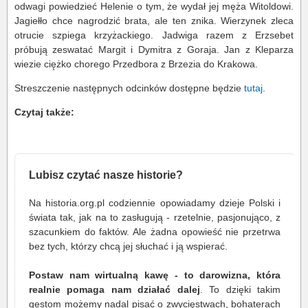
odwagi powiedzieć Helenie o tym, że wydał jej męża Witoldowi.
Jagiełło chce nagrodzić brata, ale ten znika. Wierzynek zleca
otrucie szpiega krzyżackiego. Jadwiga razem z Erzsebet
próbują zeswatać Margit i Dymitra z Goraja. Jan z Kleparza
wiezie ciężko chorego Przedbora z Brzezia do Krakowa.
Streszczenie następnych odcinków dostępne będzie
tutaj
.
Czytaj także:
Lubisz czytać nasze historie?
Na historia.org.pl codziennie opowiadamy dzieje Polski i
świata tak, jak na to zasługują - rzetelnie, pasjonująco, z
szacunkiem do faktów. Ale żadna opowieść nie przetrwa
bez tych, którzy chcą jej słuchać i ją wspierać.
Postaw nam wirtualną kawę - to darowizna, która
realnie pomaga nam działać dalej
. To dzięki takim
gestom możemy nadal pisać o zwycięstwach, bohaterach