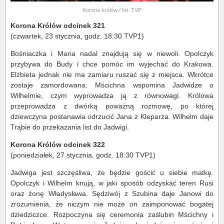
Korona królów / fot. TVP
Korona Królów odcinek 321
(czwartek, 23 stycznia, godz. 18:30 TVP1)
Bośniaczka i Maria nadal znajdują się w niewoli. Opolczyk
przybywa do Budy i chce pomóc im wyjechać do Krakowa.
Elżbieta jednak nie ma zamiaru ruszać się z miejsca. Wkrótce
zostaje zamordowana. Mścichna wspomina Jadwidze o
Wilhelmie, czym wyprowadza ją z równowagi. Królowa
przeprowadza z dwórką poważną rozmowę, po której
dziewczyna postanawia odrzucić Jana z Kleparza. Wilhelm daje
Trąbie do przekazania list do Jadwigi.
Korona Królów odcinek 322
(poniedziałek, 27 stycznia, godz. 18:30 TVP1)
Jadwiga jest szczęśliwa, że będzie gościć u siebie matkę.
Opolczyk i Wilhelm knują, w jaki sposób odzyskać teren Rusi
oraz żonę Władysława. Sędziwój z Szubina daje Janowi do
zrozumienia, że niczym nie może on zaimponować bogatej
dziedziczce. Rozpoczyna się ceremonia zaślubin Mścichny i