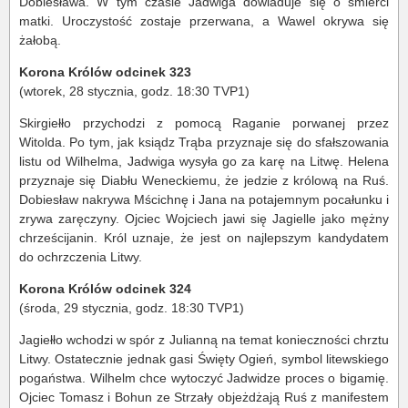
Dobiesława. W tym czasie Jadwiga dowiaduje się o śmierci
matki. Uroczystość zostaje przerwana, a Wawel okrywa się
żałobą.
Korona Królów odcinek 323
(wtorek, 28 stycznia, godz. 18:30 TVP1)
Skirgiełło przychodzi z pomocą Raganie porwanej przez
Witolda. Po tym, jak ksiądz Trąba przyznaje się do sfałszowania
listu od Wilhelma, Jadwiga wysyła go za karę na Litwę. Helena
przyznaje się Diabłu Weneckiemu, że jedzie z królową na Ruś.
Dobiesław nakrywa Mścichnę i Jana na potajemnym pocałunku i
zrywa zaręczyny. Ojciec Wojciech jawi się Jagielle jako mężny
chrześcijanin. Król uznaje, że jest on najlepszym kandydatem
do ochrzczenia Litwy.
Korona Królów odcinek 324
(środa, 29 stycznia, godz. 18:30 TVP1)
Jagiełło wchodzi w spór z Julianną na temat konieczności chrztu
Litwy. Ostatecznie jednak gasi Święty Ogień, symbol litewskiego
pogaństwa. Wilhelm chce wytoczyć Jadwidze proces o bigamię.
Ojciec Tomasz i Bohun ze Strzały objeżdżają Ruś z manifestem