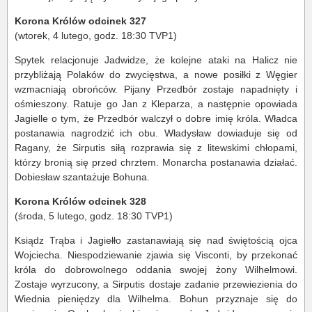
Korona Królów odcinek 327
(wtorek, 4 lutego, godz. 18:30 TVP1)
Spytek relacjonuje Jadwidze, że kolejne ataki na Halicz nie
przybliżają Polaków do zwycięstwa, a nowe posiłki z Węgier
wzmacniają obrońców. Pijany Przedbór zostaje napadnięty i
ośmieszony. Ratuje go Jan z Kleparza, a następnie opowiada
Jagielle o tym, że Przedbór walczył o dobre imię króla. Władca
postanawia nagrodzić ich obu. Władysław dowiaduje się od
Ragany, że Sirputis siłą rozprawia się z litewskimi chłopami,
którzy bronią się przed chrztem. Monarcha postanawia działać.
Dobiesław szantażuje Bohuna.
Korona Królów odcinek 328
(środa, 5 lutego, godz. 18:30 TVP1)
Ksiądz Trąba i Jagiełło zastanawiają się nad świętością ojca
Wojciecha. Niespodziewanie zjawia się Visconti, by przekonać
króla do dobrowolnego oddania swojej żony Wilhelmowi.
Zostaje wyrzucony, a Sirputis dostaje zadanie przewiezienia do
Wiednia pieniędzy dla Wilhelma. Bohun przyznaje się do