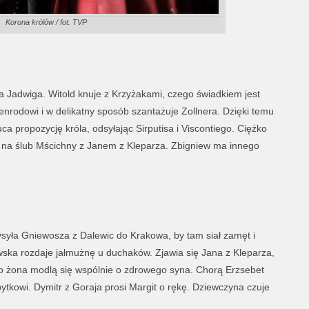
Korona królów / fot. TVP
ła Jadwiga. Witold knuje z Krzyżakami, czego świadkiem jest
nrodowi i w delikatny sposób szantażuje Zollnera. Dzięki temu
a propozycję króla, odsyłając Sirputisa i Viscontiego. Ciężko
 na ślub Mścichny z Janem z Kleparza. Zbigniew ma innego
syła Gniewosza z Dalewic do Krakowa, by tam siał zamęt i
ewska rozdaje jałmużnę u duchaków. Zjawia się Jana z Kleparza,
ego żona modlą się wspólnie o zdrowego syna. Chorą Erzsebet
pytkowi. Dymitr z Goraja prosi Margit o rękę. Dziewczyna czuje