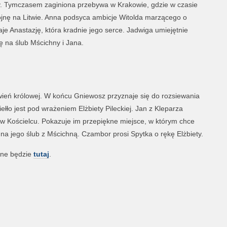
y. Tymczasem zaginiona przebywa w Krakowie, gdzie w czasie
jnę na Litwie. Anna podsyca ambicje Witolda marzącego o
aje Anastazję, która kradnie jego serce. Jadwiga umiejętnie
ę na ślub Mścichny i Jana.
ień królowej. W końcu Gniewosz przyznaje się do rozsiewania
łło jest pod wrażeniem Elżbiety Pileckiej. Jan z Kleparza
w Kościelcu. Pokazuje im przepiękne miejsce, w którym chce
 jego ślub z Mścichną. Czambor prosi Spytka o rękę Elżbiety.
pne będzie
tutaj
.