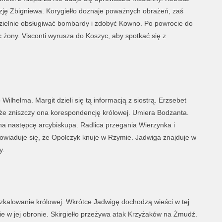
ję Zbigniewa. Korygiełło doznaje poważnych obrażeń, zaś
dzielnie obsługiwać bombardy i zdobyć Kowno. Po powrocie do
 żony. Visconti wyrusza do Koszyc, aby spotkać się z
 Wilhelma. Margit dzieli się tą informacją z siostrą. Erzsebet
, że zniszczy ona korespondencję królowej. Umiera Bodzanta.
na następcę arcybiskupa. Radlica przegania Wierzynka i
Dowiaduje się, że Opolczyk knuje w Rzymie. Jadwiga znajduje w
y.
zkalowanie królowej. Wkrótce Jadwigę dochodzą wieści w tej
e w jej obronie. Skirgiełło przeżywa atak Krzyżaków na Żmudź.