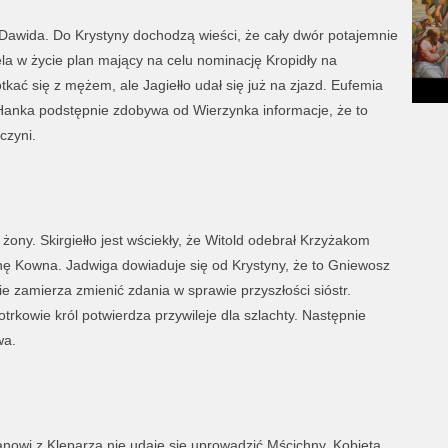
Dawida. Do Krystyny dochodzą wieści, że cały dwór potajemnie
la w życie plan mający na celu nominację Kropidły na
kać się z mężem, ale Jagiełło udał się już na zjazd. Eufemia
 Hanka podstępnie zdobywa od Wierzynka informacje, że to
czyni.
 żony. Skirgiełło jest wściekły, że Witold odebrał Krzyżakom
nę Kowna. Jadwiga dowiaduje się od Krystyny, że to Gniewosz
ie zamierza zmienić zdania w sprawie przyszłości sióstr.
trkowie król potwierdza przywileje dla szlachty. Następnie
wa.
Janowi z Kleparza nie udaje się uprowadzić Mścichny. Kobieta