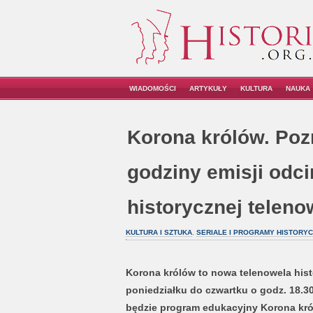
WIADOMOŚCI
ARTYKUŁY
KULTURA
NAUKA
Korona królów. Pozn
godziny emisji odc
historycznej teleno
KULTURA I SZTUKA
,
SERIALE I PROGRAMY HISTORY
Korona królów to nowa telenowela his
poniedziałku do czwartku o godz. 18.30
będzie program edukacyjny Korona króló