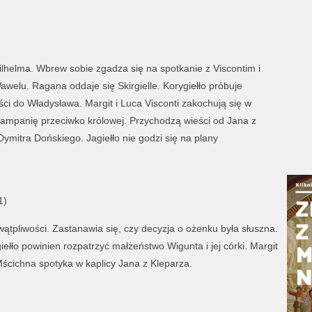
Wilhelma. Wbrew sobie zgadza się na spotkanie z Viscontim i
welu. Ragana oddaje się Skirgielle. Korygiełło próbuje
ści do Władysława. Margit i Luca Visconti zakochują się w
ampanię przeciwko królowej. Przychodzą wieści od Jana z
mitra Dońskiego. Jagiełło nie godzi się na plany
1)
tpliwości. Zastanawia się, czy decyzja o ożenku była słuszna.
ełło powinien rozpatrzyć małżeństwo Wigunta i jej córki. Margit
Mścichna spotyka w kaplicy Jana z Kleparza.