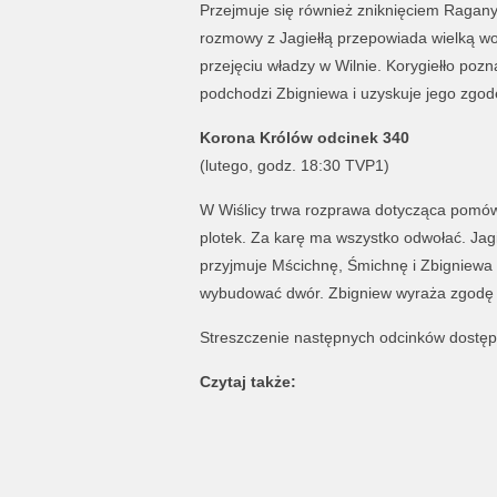
Przejmuje się również zniknięciem Ragan
rozmowy z Jagiełłą przepowiada wielką wo
przejęciu władzy w Wilnie. Korygiełło pozn
podchodzi Zbigniewa i uzyskuje jego zgod
Korona Królów odcinek 340
(lutego, godz. 18:30 TVP1)
W Wiślicy trwa rozprawa dotycząca pomów
plotek. Za karę ma wszystko odwołać. Jagie
przyjmuje Mścichnę, Śmichnę i Zbigniewa 
wybudować dwór. Zbigniew wyraża zgodę na
Streszczenie następnych odcinków dostę
Czytaj także: