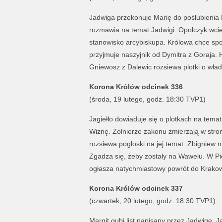
Jadwiga przekonuje Marię do poślubienia 
rozmawia na temat Jadwigi. Opolczyk wcie
stanowisko arcybiskupa. Królowa chce spot
przyjmuje naszyjnik od Dymitra z Goraja.
Gniewosz z Dalewic rozsiewa plotki o wład
Korona Królów odcinek 336
(środa, 19 lutego, godz. 18:30 TVP1)
Jagiełło dowiaduje się o plotkach na temat
Wiznę. Żołnierze zakonu zmierzają w stro
rozsiewa pogłoski na jej temat. Zbigniew n
Zgadza się, żeby zostały na Wawelu. W Pio
ogłasza natychmiastowy powrót do Krako
Korona Królów odcinek 337
(czwartek, 20 lutego, godz. 18:30 TVP1)
Margit gubi list napisany przez Jadwigę. 