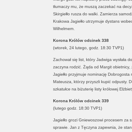
tłumaczy mu, że muszą zaczekać na decyz
Skirgiełło rusza do walki. Zamierza samo
Krakowa Jagiełło utrzymuje dystans wobec
Wilhelmem.
Korona Królów odcinek 338
(wtorek, 24 lutego, godz. 18:30 TVP1)
Zachował się list, który Jadwiga wysłała do
zaczyna rodzić. Żąda od Margit obietnicy
Jagiełło przyjmuje nominację Dobrogosta 
Mateusza, którzy przyszli kupić odpusty. 
szkatułce na biżuterię listy królowej Elżbiet
Korona Królów odcinek 339
(lutego godz. 18:30 TVP1)
Jagiełło grozi Gniewoszowi procesem za s
sprawie. Jan z Tęczyna zapewnia, że stani