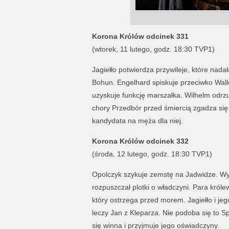
Korona Królów odcinek 331
(wtorek, 11 lutego, godz. 18:30 TVP1)
Jagiełło potwierdza przywileje, które nada
Bohun. Engelhard spiskuje przeciwko Walle
uzyskuje funkcję marszałka. Wilhelm odrzuc
chory Przedbór przed śmiercią zgadza się
kandydata na męża dla niej.
Korona Królów odcinek 332
(środa, 12 lutego, godz. 18:30 TVP1)
Opolczyk szykuje zemstę na Jadwidze. Wy
rozpuszczał plotki o władczyni. Para król
który ostrzega przed morem. Jagiełło i j
leczy Jan z Kleparza. Nie podoba się to S
się winna i przyjmuje jego oświadczyny.