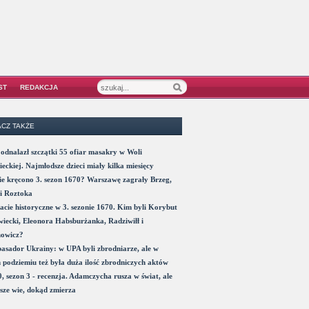
ST
REDAKCJA
CZ TAKŻE
odnalazł szczątki 55 ofiar masakry w Woli
eckiej. Najmłodsze dzieci miały kilka miesięcy
e kręcono 3. sezon 1670? Warszawę zagrały Brzeg,
i Roztoka
acie historyczne w 3. sezonie 1670. Kim byli Korybut
iecki, Eleonora Habsburżanka, Radziwiłł i
nowicz?
sador Ukrainy: w UPA byli zbrodniarze, ale w
 podziemiu też była duża ilość zbrodniczych aktów
, sezon 3 - recenzja. Adamczycha rusza w świat, ale
sze wie, dokąd zmierza