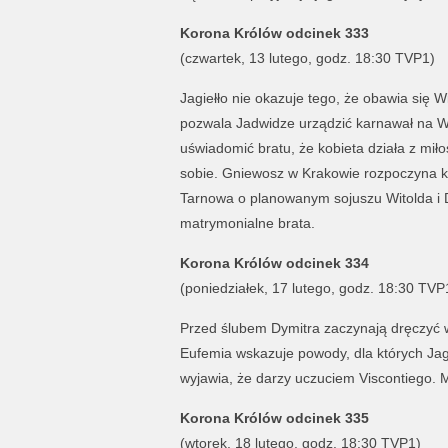
Korona Królów odcinek 333
(czwartek, 13 lutego, godz. 18:30 TVP1)
Jagiełło nie okazuje tego, że obawia się 
pozwala Jadwidze urządzić karnawał na Wa
uświadomić bratu, że kobieta działa z miło
sobie. Gniewosz w Krakowie rozpoczyna k
Tarnowa o planowanym sojuszu Witolda i Dy
matrymonialne brata.
Korona Królów odcinek 334
(poniedziałek, 17 lutego, godz. 18:30 TVP
Przed ślubem Dymitra zaczynają dręczyć wą
Eufemia wskazuje powody, dla których Jagi
wyjawia, że darzy uczuciem Viscontiego. 
Korona Królów odcinek 335
(wtorek, 18 lutego, godz. 18:30 TVP1)