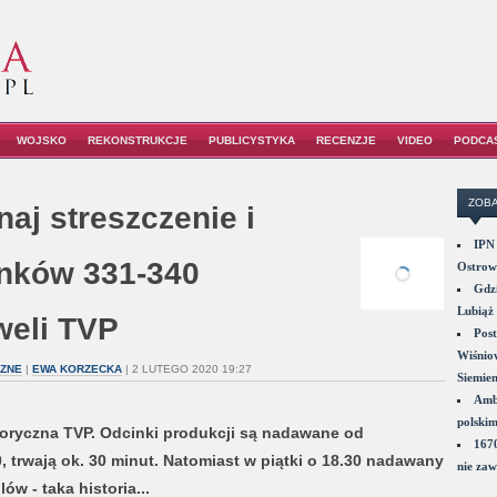
WOJSKO
REKONSTRUKCJE
PUBLICYSTYKA
RECENZJE
VIDEO
PODCA
ZOBA
aj streszczenie i
IPN 
inków 331-340
Ostrowi
Gdzi
Lubiąż 
weli TVP
Post
Wiśniow
CZNE
|
EWA KORZECKA
| 2 LUTEGO 2020 19:27
Siemie
Amba
polskim
toryczna TVP. Odcinki produkcji są nadawane od
1670
, trwają ok. 30 minut. Natomiast w piątki o 18.30 nadawany
nie zaw
w - taka historia...