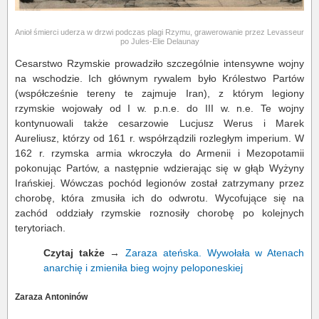
Anioł śmierci uderza w drzwi podczas plagi Rzymu, grawerowanie przez Levasseur
po Jules-Elie Delaunay
Cesarstwo Rzymskie prowadziło szczególnie intensywne wojny
na wschodzie. Ich głównym rywalem było Królestwo Partów
(współcześnie tereny te zajmuje Iran), z którym legiony
rzymskie wojowały od I w. p.n.e. do III w. n.e. Te wojny
kontynuowali także cesarzowie Lucjusz Werus i Marek
Aureliusz, którzy od 161 r. współrządzili rozległym imperium. W
162 r. rzymska armia wkroczyła do Armenii i Mezopotamii
pokonując Partów, a następnie wdzierając się w głąb Wyżyny
Irańskiej. Wówczas pochód legionów został zatrzymany przez
chorobę, która zmusiła ich do odwrotu. Wycofujące się na
zachód oddziały rzymskie roznosiły chorobę po kolejnych
terytoriach.
Czytaj także
→
Zaraza ateńska. Wywołała w Atenach
anarchię i zmieniła bieg wojny peloponeskiej
Zaraza Antoninów