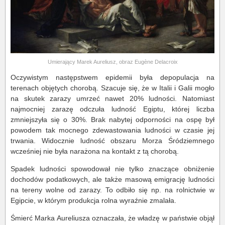
Umierający Marek Aureliusz, obraz Eugène Delacroix
Oczywistym następstwem epidemii była depopulacja na
terenach objętych chorobą. Szacuje się, że w Italii i Galii mogło
na skutek zarazy umrzeć nawet 20% ludności. Natomiast
najmocniej zarazę odczuła ludność Egiptu, której liczba
zmniejszyła się o 30%. Brak nabytej odporności na ospę był
powodem tak mocnego zdewastowania ludności w czasie jej
trwania. Widocznie ludność obszaru Morza Śródziemnego
wcześniej nie była narażona na kontakt z tą chorobą.
Spadek ludności spowodował nie tylko znaczące obniżenie
dochodów podatkowych, ale także masową emigrację ludności
na tereny wolne od zarazy. To odbiło się np. na rolnictwie w
Egipcie, w którym produkcja rolna wyraźnie zmalała.
Śmierć Marka Aureliusza oznaczała, że władzę w państwie objął