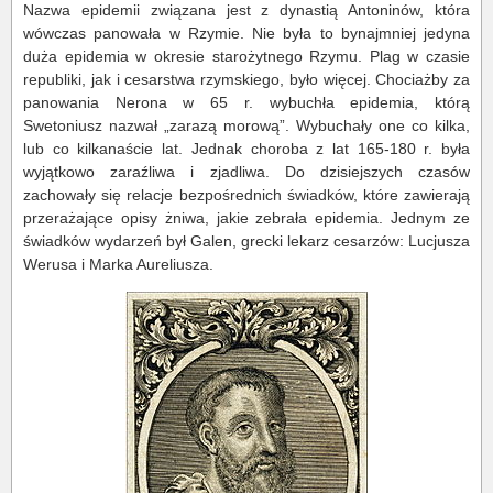
Nazwa epidemii związana jest z dynastią Antoninów, która
wówczas panowała w Rzymie. Nie była to bynajmniej jedyna
duża epidemia w okresie starożytnego Rzymu. Plag w czasie
republiki, jak i cesarstwa rzymskiego, było więcej. Chociażby za
panowania Nerona w 65 r. wybuchła epidemia, którą
Swetoniusz nazwał „zarazą morową”. Wybuchały one co kilka,
lub co kilkanaście lat. Jednak choroba z lat 165-180 r. była
wyjątkowo zaraźliwa i zjadliwa. Do dzisiejszych czasów
zachowały się relacje bezpośrednich świadków, które zawierają
przerażające opisy żniwa, jakie zebrała epidemia. Jednym ze
świadków wydarzeń był Galen, grecki lekarz cesarzów: Lucjusza
Werusa i Marka Aureliusza.