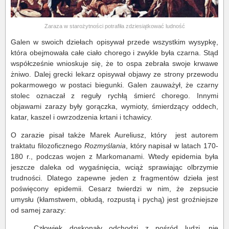
Zaraza w starożytności potrafiła zdziesiątkować ludność
Galen w swoich dziełach opisywał przede wszystkim wysypkę,
która obejmowała całe ciało chorego i zwykle była czarna. Stąd
współcześnie wnioskuje się, że to ospa zebrała swoje krwawe
żniwo. Dalej grecki lekarz opisywał objawy ze strony przewodu
pokarmowego w postaci biegunki. Galen zauważył, że czarny
stolec oznaczał z reguły rychłą śmierć chorego. Innymi
objawami zarazy były gorączka, wymioty, śmierdzący oddech,
katar, kaszel i owrzodzenia krtani i tchawicy.
O zarazie pisał także Marek Aureliusz, który jest autorem
traktatu filozoficznego
Rozmyślania
, który napisał w latach 170-
180 r., podczas wojen z Markomanami. Wtedy epidemia była
jeszcze daleka od wygaśnięcia, wciąż sprawiając olbrzymie
trudności. Dlatego zapewne jeden z fragmentów dzieła jest
poświęcony epidemii. Cesarz twierdzi w nim, że zepsucie
umysłu (kłamstwem, obłudą, rozpustą i pychą) jest groźniejsze
od samej zarazy:
„Człowiek doskonały odchodzi z pośród ludzi, nie