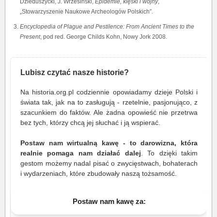
Dzieduszycki, J. Wrzesiński,
Epidemie, klęski i wojny
,
„Stowarzyszenie Naukowe Archeologów Polskich”.
Encyclopedia of Plague and Pestilence: From Ancient Times to the
Present
, pod red. George Childs Kohn, Nowy Jork 2008.
Lubisz czytać nasze historie?
Na historia.org.pl codziennie opowiadamy dzieje Polski i
świata tak, jak na to zasługują - rzetelnie, pasjonująco, z
szacunkiem do faktów. Ale żadna opowieść nie przetrwa
bez tych, którzy chcą jej słuchać i ją wspierać.
Postaw nam wirtualną kawę - to darowizna, która
realnie pomaga nam działać dalej
. To dzięki takim
gestom możemy nadal pisać o zwycięstwach, bohaterach
i wydarzeniach, które zbudowały naszą tożsamość.
Postaw nam kawę za: