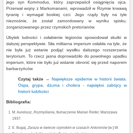
jego syn Kommodus, który zaprzepaścił osiągnięcia ojca.
Przerwał wojny z Markomanami, wprowadził w Rzymie krwawą
tyranię i wymagał boskiej czci. Jego rządy były na tyle
nieznośnie, że został zamordowany w wyniku spisku,
zorganizowanego przez rzymskich pretorianów.
Ubytek ludności i osłabienie legionów spowodował skutki w
dalszej perspektywie. Siła militarna imperium osłabła na tyle, że
nie była już wstanie podjąć wysiłku dalszego rozszerzania
terytorium. To rzecz jasna doprowadziło do powolnego upadku
imperium, które nie było już wstanie obronić się przed naporem
barbarzyńców.
Czytaj także
→
Największe epidemie w historii świata.
Ospa, grypa, dżuma i cholera - najwięksi zabójcy w
historii ludzkości
Bibliografia:
M. Aureliusz,
Rozmyślania
, tłumaczenie Marian Reiter, Warszawa
1937.
E. Bugaj,
Zaraza w świecie rzymskim w czasach Antoninów
[w:] W.