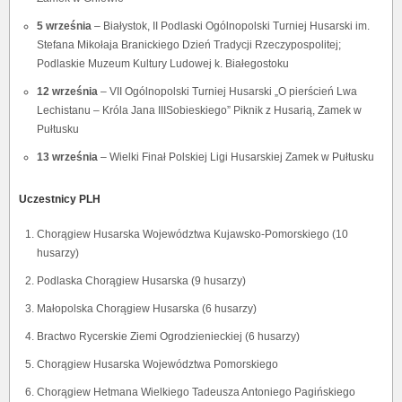
5 września
– Białystok, II Podlaski Ogólnopolski Turniej Husarski im.
Stefana Mikołaja Branickiego Dzień Tradycji Rzeczypospolitej;
Podlaskie Muzeum Kultury Ludowej k. Białegostoku
12 września
– VII Ogólnopolski Turniej Husarski „O pierścień Lwa
Lechistanu – Króla Jana IIISobieskiego” Piknik z Husarią, Zamek w
Pułtusku
13 września
– Wielki Finał Polskiej Ligi Husarskiej Zamek w Pułtusku
Uczestnicy PLH
Chorągiew Husarska Województwa Kujawsko-Pomorskiego (10
husarzy)
Podlaska Chorągiew Husarska (9 husarzy)
Małopolska Chorągiew Husarska (6 husarzy)
Bractwo Rycerskie Ziemi Ogrodzienieckiej (6 husarzy)
Chorągiew Husarska Województwa Pomorskiego
Chorągiew Hetmana Wielkiego Tadeusza Antoniego Pagińskiego