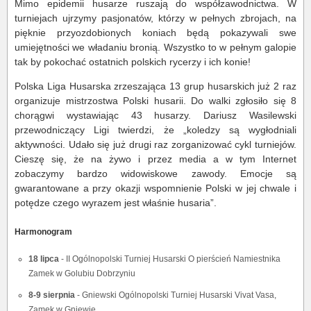
Mimo epidemii husarze ruszają do współzawodnictwa. W
turniejach ujrzymy pasjonatów, którzy w pełnych zbrojach, na
pięknie przyozdobionych koniach będą pokazywali swe
umiejętności we władaniu bronią. Wszystko to w pełnym galopie
tak by pokochać ostatnich polskich rycerzy i ich konie!
Polska Liga Husarska zrzeszająca 13 grup husarskich już 2 raz
organizuje mistrzostwa Polski husarii. Do walki zgłosiło się 8
chorągwi wystawiając 43 husarzy. Dariusz Wasilewski
przewodniczący Ligi twierdzi, że „koledzy są wygłodniali
aktywności. Udało się już drugi raz zorganizować cykl turniejów.
Cieszę się, że na żywo i przez media a w tym Internet
zobaczymy bardzo widowiskowe zawody. Emocje są
gwarantowane a przy okazji wspomnienie Polski w jej chwale i
potędze czego wyrazem jest właśnie husaria”.
Harmonogram
18 lipca
- II Ogólnopolski Turniej Husarski O pierścień Namiestnika
Zamek w Golubiu Dobrzyniu
8-9 sierpnia
- Gniewski Ogólnopolski Turniej Husarski Vivat Vasa,
Zamek w Gniewie