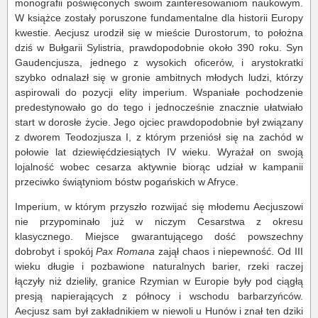
monografii poświęconych swoim zainteresowaniom naukowym.
W książce zostały poruszone fundamentalne dla historii Europy
kwestie. Aecjusz urodził się w mieście Durostorum, to położna
dziś w Bułgarii Sylistria, prawdopodobnie około 390 roku. Syn
Gaudencjusza, jednego z wysokich oficerów, i arystokratki
szybko odnalazł się w gronie ambitnych młodych ludzi, którzy
aspirowali do pozycji elity imperium. Wspaniałe pochodzenie
predestynowało go do tego i jednocześnie znacznie ułatwiało
start w dorosłe życie. Jego ojciec prawdopodobnie był związany
z dworem Teodozjusza I, z którym przeniósł się na zachód w
połowie lat dziewięćdziesiątych IV wieku. Wyrażał on swoją
lojalność wobec cesarza aktywnie biorąc udział w kampanii
przeciwko świątyniom bóstw pogańskich w Afryce.
Imperium, w którym przyszło rozwijać się młodemu Aecjuszowi
nie przypominało już w niczym Cesarstwa z okresu
klasycznego. Miejsce gwarantującego dość powszechny
dobrobyt i spokój
Pax Romana
zajął chaos i niepewność. Od III
wieku długie i pozbawione naturalnych barier, rzeki raczej
łączyły niż dzieliły, granice Rzymian w Europie były pod ciągłą
presją napierających z północy i wschodu barbarzyńców.
Aecjusz sam był zakładnikiem w niewoli u Hunów i znał ten dziki