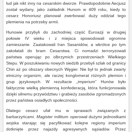
lud jak nikt inny na cesarskim dworze. Prawdopodobnie Aecjusz
został wydany, jako zakładnik Hunom w 409 roku, kiedy to
cesarz Honoriusz planował zwerbować duży oddział tego
plemienia na potrzeby armii.
Hunowie przybyli do zachodniej część Euroazji w drugiej
połowie IV wieku i z miejsca spowodowali ogromne
zamieszanie. Zaatakowali Iran Sasanidów, a wkrótce po tym
zakołatali do bram Cesarstwa. Ci nomadzi terroryzowali
państwa operując po olbrzymich przestrzeniach Wielkiego
Stepu. W poszukiwaniu nowych siedzib przebyli szlak od granicy
Chin aż po obszary obecnych Węgier. Nie był to jednak zwarty
etniczny organizm, ale raczej konglomerat różnych plemion i
grup językowych. W rezultacie „imperium” Hunów było
faktycznie wielką plemienną konfederacją, która funkcjonowała
dzięki silnemu przywództwu i grabieży zasobów zgromadzonych
przez państwa osiadłych społeczności.
Dlatego cesarz ufał mu w sprawach związanych z
barbarzyńcami.
Magister militium
operował dużymi jednostkami
wojska starając się pacyfikować kolejne regiony imperium
dotknięte przez najazdy agresywnych sąsiadów. Przez