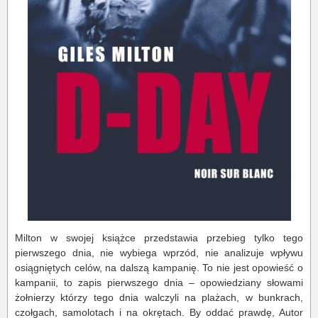
Milton w swojej książce przedstawia przebieg tylko tego
pierwszego dnia, nie wybiega wprzód, nie analizuje wpływu
osiągniętych celów, na dalszą kampanię. To nie jest opowieść o
kampanii, to zapis pierwszego dnia – opowiedziany słowami
żołnierzy którzy tego dnia walczyli na plażach, w bunkrach,
czołgach, samolotach i na okrętach. By oddać prawdę, Autor