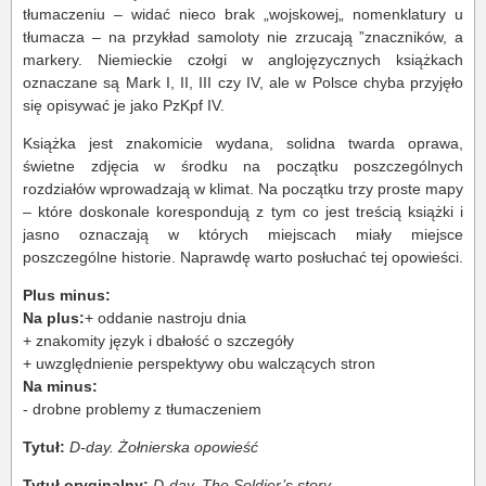
tłumaczeniu – widać nieco brak „wojskowej„ nomenklatury u
tłumacza – na przykład samoloty nie zrzucają ”znaczników, a
markery. Niemieckie czołgi w anglojęzycznych książkach
oznaczane są Mark I, II, III czy IV, ale w Polsce chyba przyjęło
się opisywać je jako PzKpf IV.
Książka jest znakomicie wydana, solidna twarda oprawa,
świetne zdjęcia w środku na początku poszczególnych
rozdziałów wprowadzają w klimat. Na początku trzy proste mapy
– które doskonale korespondują z tym co jest treścią książki i
jasno oznaczają w których miejscach miały miejsce
poszczególne historie. Naprawdę warto posłuchać tej opowieści.
Plus minus:
Na plus:
+ oddanie nastroju dnia
+ znakomity język i dbałość o szczegóły
+ uwzględnienie perspektywy obu walczących stron
Na minus:
- drobne problemy z tłumaczeniem
Tytuł:
D-day. Żołnierska opowieść
Tytuł oryginalny:
D-day. The Soldier’s story