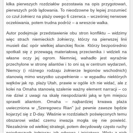
kilka pierwszych rozdziałów pozostawia na opis przygotowań,
pierwszych prób lądowania. To nieodzowne by lepiej zrozumieć
co czuł żołnierz na plaży owego 6 czerwca – wcześniej nerwowe
oczekiwania, potem trudna podróż – a wreszcie walka.
Autor podejmuje przedstawienie obu stron konfliktu – widzimy
więc strach niemieckich żołnierzy, którzy na pierwszej linii
musieli dać opór wielkiej alianckiej flocie. Którzy bezpośrednio
spotkali się z przewagą materiałową przeciwnika i widzieli na
własne oczy jej ogrom. Niemniej, wahadło jest wyraźnie
przechylone w stronę aliantów i to oni są w centrum wydarzeń,
Niemcy (i różnego rodzaju żołnierze legionów wschodnich)
stanowią mimo wszystko uzupełnienie – w wypadku niektórych
wątków jak np. plaży Utah, prawie w ogóle ich nie widać, ale z
kolei na Omaha stanowią szalenie ważny element narracji – co
nie dziwi z uwagi na skalę niespodzianki jaką w tym miejscu
sprawili aliantom. Omaha – najbardziej krwawa plaża
uwieczniona w „Szeregowcu Rian” już pewnie zawsze będzie
kojarzyć się z D-day. Właśnie w rozdziałach poświęconych temu
obszarowi widać czemu inwazja mogła się nie powieść.
Niezależnie od wielkiej strategii, potem decydowały często ruchy
pojedynczych żołnierzy, ich odwaga i inicjatywa. Wielu z nich