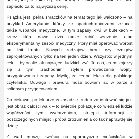
zapłaciło za to najwyższą cenę.
Książka jest
pełna smaczków na temat tego jak walczono – na
przykład Amerykanie którzy ze spadochroniarzami zrzucali
także wsparcie medyczne, w tym zapasy krwi w butelkach –
rzecz która nawet dziś może robić wrażenie, albo
eksperymentalny zespół medyczny, który miał operować wprost
na linii frontu. Nowych rodzajów broni czy czołgów
zaprojektowanych tylko na ten jeden dzień. Wszystko w jednym
celu – by ocalić jak najwięcej ludzkich żyć. To coś, co mi kojarzy
się z tym „zachodnim” stylem prowadzenia wojny,
przygotowania i zapasy. Myślę, że cenna lekcja dla polskiego
czytelnika. Odwaga i brawura może bowiem iść w parze z
solidnym przygotowaniem.
Co ciekawe, po lekturze w zasadzie trudno zorientować się jaki
jest obraz całości walk – to świetnie pokazuje co wiedzieli ludzie
współcześni tym wydarzeniom, strzępki informacji z
poszczególnych miejsc i próba zrozumienia co tak naprawdę się
dzieję.
Z wad muszę zwrócić na sporadyczne nieścisłości w