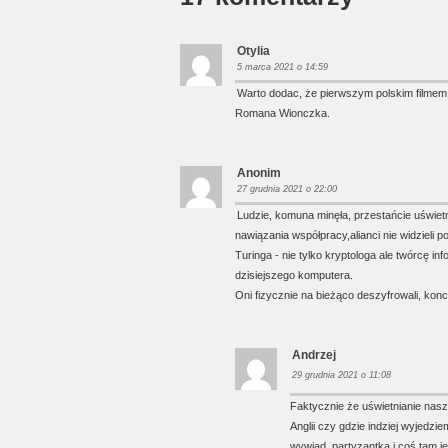
Otylia
5 marca 2021 o 14:59
Warto dodac, że pierwszym polskim filmem o
Romana Wionczka.
Anonim
27 grudnia 2021 o 22:00
Ludzie, komuna minęła, przestańcie uświetni
nawiązania współpracy,alianci nie widzieli 
Turinga - nie tylko kryptologa ale twórcę i
dzisiejszego komputera.
Oni fizycznie na bieżąco deszyfrowali, kon
Andrzej
29 grudnia 2021 o 11:08
Faktycznie że uświetnianie nasze
Anglii czy gdzie indziej wyjedzi
wywiad, partyzantka i coś tam j