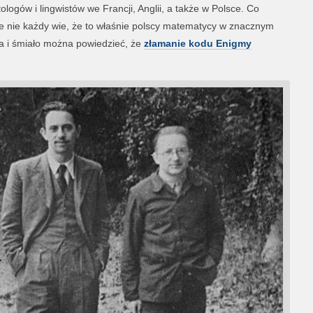
ogów i lingwistów we Francji, Anglii, a także w Polsce. Co
le nie każdy wie, że to właśnie polscy matematycy w znacznym
nia i śmiało można powiedzieć, że
złamanie kodu Enigmy