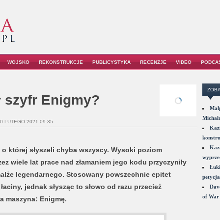
WOJSKO
REKONSTRUKCJE
PUBLICYSTYKA
RECENZJE
VIDEO
PODCA
ZOBA
ł szyfr Enigmy?
Małp
Michał
20 LUTEGO 2021 09:35
Kazi
konstru
Kazi
 o której słyszeli chyba wszyscy. Wysoki poziom
wyprzed
zez wiele lat prace nad złamaniem jego kodu przyczyniły
Łuki
malże legendarnego. Stosowany powszechnie epitet
petycja
łaciny, jednak słysząc to słowo od razu przecież
Dave
of War 
ła maszyna: Enigmę.