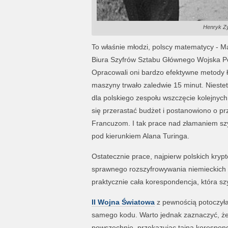
Henryk Zy
To właśnie młodzi, polscy matematycy - Ma
Biura Szyfrów Sztabu Głównego Wojska Pols
Opracowali oni bardzo efektywne metody 
maszyny trwało zaledwie 15 minut. Nieste
dla polskiego zespołu wszczęcie kolejnyc
się przerastać budżet i postanowiono o pr
Francuzom. I tak prace nad złamaniem szy
pod kierunkiem Alana Turinga.
Ostatecznie prace, najpierw polskich krypto
sprawnego rozszyfrowywania niemieckich 
praktycznie cała korespondencja, która s
II Wojna Światowa
z pewnością potoczyłab
samego kodu. Warto jednak zaznaczyć, że
powszechnie, przekazując tajną koresponde