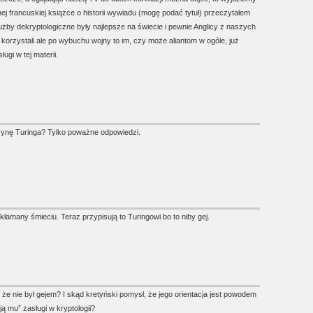
ej francuskiej książce o historii wywiadu (mogę podać tytuł) przeczytałem
użby dekryptologiczne były najlepsze na świecie i pewnie Anglicy z naszych
rzystali ale po wybuchu wojny to im, czy może aliantom w ogóle, już
ugi w tej materii.
zynę Turinga? Tylko poważne odpowiedzi.
łamany śmieciu. Teraz przypisują to Turingowi bo to niby gej.
że nie był gejem? I skąd kretyński pomysł, że jego orientacja jest powodem
ją mu” zasługi w kryptologii?