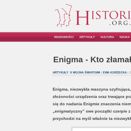
WIADOMOŚCI
ARTYKUŁY
KULTURA
NAUKA
Enigma - Kto złama
ARTYKUŁY
,
II WOJNA ŚWIATOWA
|
EWA KORZECKA
| 
Enigma, niezwykła maszyna szyfrująca,
złożoności urządzenia oraz trwające pr
się do nadania Enigmie znaczenia nie
„enigmatyczny” swe początki czerpie z 
przychodzi na myśl właśnie ta niezwyk