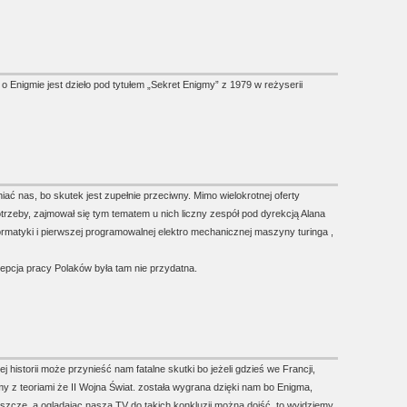
 Enigmie jest dzieło pod tytułem „Sekret Enigmy” z 1979 w reżyserii
ać nas, bo skutek jest zupełnie przeciwny. Mimo wielokrotnej oferty
potrzeby, zajmował się tym tematem u nich liczny zespół pod dyrekcją Alana
nformatyki i pierwszej programowalnej elektro mechanicznej maszyny turinga ,
cepcja pracy Polaków była tam nie przydatna.
j historii może przynieść nam fatalne skutki bo jeżeli gdzieś we Francji,
emy z teoriami że II Wojna Świat. została wygrana dzięki nam bo Enigma,
eszcze, a oglądając naszą TV do takich konkluzji można dojść, to wyjdziemy