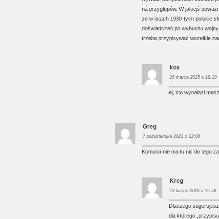
na przygłupów. W jakiejś poważn
że w latach 1930-tych polskie sł
doświadczeń po wybuchu wojny ko
trzeba przypisywać wszelkie zasł
kox
26 marca 2025 o 18:18
ej, kto wynalazł mas
Greg
7 października 2022 o 22:08
Komuna nie ma tu nic do tego zak
Kreg
13 lutego 2023 o 16:58
Dlaczego sugerujesz 
dla którego „przypisu