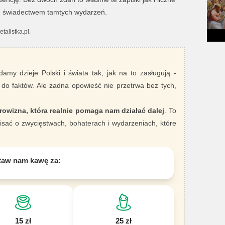
ię świadectwem tamtych wydarzeń.
alistka.pl.
damy dzieje Polski i świata tak, jak na to zasługują -
 do faktów. Ale żadna opowieść nie przetrwa bez tych,
rowizna, która realnie pomaga nam działać dalej
. To
sać o zwycięstwach, bohaterach i wydarzeniach, które
taw nam kawę za:
15 zł
25 zł