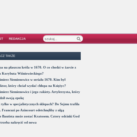
ST
REDAKCJA
CZ TAKŻE
a na płaszczu króla w 1670. O co chodzi w żarcie z
a Korybuta Wiśniowieckiego?
mierz Siemienowicz w serialu 1670. Kim był
ktor, który chciał wysłać chłopa na Księżyc?
mierz Siemienowicz i jego rakiety. Artylerzysta, który
ził swoją epokę
 tylko w specjalistycznych sklepach? Do Sejmu trafiła
. Francuzi po Azincourt odetchnęliby z ulgą
 Bautista może zostać Kratosem. Cztery odcinki God
trzeba nakręcić od nowa