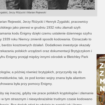
galski, Jerzy Różycki i Marian Rejewski
rian Rejewski, Jerzy Różycki i Henryk Zygalski, pracownicy
kiego jako pierwsi w grudniu 1932 roku złamali szyfr.
łamania kodu Enigmy dzięki czemu ustalenie dziennego szyfru
ty 1939 roku Niemcy zmienili sposób kodowania. Oznaczało to
h, bardzo kosztownych działań. Dodatkowo inwestycje okazały
zekazaniu polskich urządzeń oraz dokumentacji Brytyjczykom i
fru Enigmy przejął między innymi ośrodek w Bletchley Park
logów, a później również brytyjskich, przyczyniły się do
meldunków, tak, że pod koniec wojny znana była aliantom
zyfrowana była przy pomocy Enigmy.
y się inaczej, gdyby nie prace polskich kryptologów i złamanie
 w tym strasznym i niewyobrażalnie trudnym czasie kodowano
ncję. Bez dwóch zdań to właśnie te zapiski jak i liczne