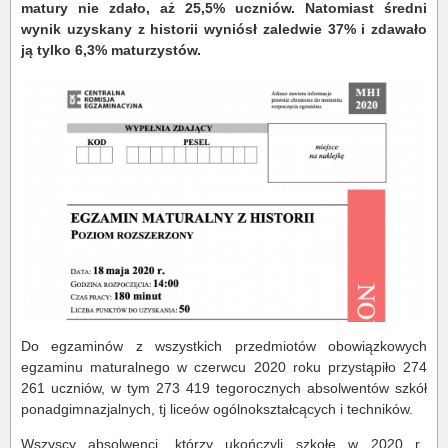
matury nie zdało, aż 25,5% uczniów. Natomiast średni
wynik uzyskany z historii wyniósł zaledwie 37% i zdawało
ją tylko 6,3% maturzystów.
Do egzaminów z wszystkich przedmiotów obowiązkowych
egzaminu maturalnego w czerwcu 2020 roku przystąpiło 274
261 uczniów, w tym 273 419 tegorocznych absolwentów szkół
ponadgimnazjalnych, tj liceów ogólnokształcących i techników.
Wszyscy absolwenci, którzy ukończyli szkołę w 2020 r.,