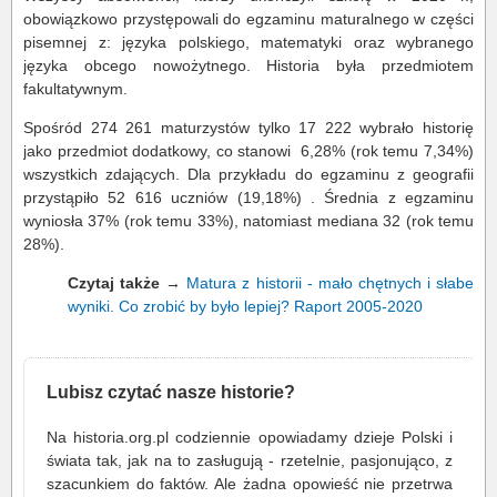
obowiązkowo przystępowali do egzaminu maturalnego w części
pisemnej z: języka polskiego, matematyki oraz wybranego
języka obcego nowożytnego. Historia była przedmiotem
fakultatywnym.
Spośród 274 261 maturzystów tylko 17 222 wybrało historię
jako przedmiot dodatkowy, co stanowi 6,28% (rok temu 7,34%)
wszystkich zdających. Dla przykładu do egzaminu z geografii
przystąpiło 52 616 uczniów (19,18%) . Średnia z egzaminu
wyniosła 37% (rok temu 33%), natomiast mediana 32 (rok temu
28%).
Czytaj także
→
Matura z historii - mało chętnych i słabe
wyniki. Co zrobić by było lepiej? Raport 2005-2020
Lubisz czytać nasze historie?
Na historia.org.pl codziennie opowiadamy dzieje Polski i
świata tak, jak na to zasługują - rzetelnie, pasjonująco, z
szacunkiem do faktów. Ale żadna opowieść nie przetrwa