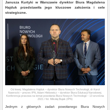
Janusza Kurtyki w Warszawie dyrektor Biura Magdalena
Hajduk przedstawiła jego kluczowe założenia i cele
strategiczne.
Od lewej: Magdalena Hajduk – dyrektor Biura Nowych Technologii, dr Karol
Nawrocki – prezes IPN, Adam Hlebowicz – dyrektor Biura Edukacji Narodowej.
Konferencja prasowa na temat powołania Biura Nowych Technologii – 13 września
2021 / fot. Mikołaj Bujak (IPN)
Jednym z głównych zadań powołanego Biura Nowych