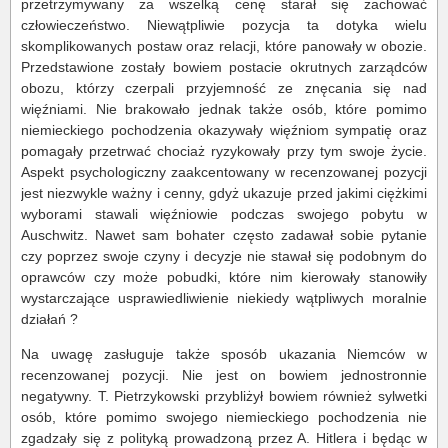
przetrzymywany za wszelką cenę starał się zachować
człowieczeństwo. Niewątpliwie pozycja ta dotyka wielu
skomplikowanych postaw oraz relacji, które panowały w obozie.
Przedstawione zostały bowiem postacie okrutnych zarządców
obozu, którzy czerpali przyjemność ze znęcania się nad
więźniami. Nie brakowało jednak także osób, które pomimo
niemieckiego pochodzenia okazywały więźniom sympatię oraz
pomagały przetrwać chociaż ryzykowały przy tym swoje życie.
Aspekt psychologiczny zaakcentowany w recenzowanej pozycji
jest niezwykle ważny i cenny, gdyż ukazuje przed jakimi ciężkimi
wyborami stawali więźniowie podczas swojego pobytu w
Auschwitz. Nawet sam bohater często zadawał sobie pytanie
czy poprzez swoje czyny i decyzje nie stawał się podobnym do
oprawców czy może pobudki, które nim kierowały stanowiły
wystarczające usprawiedliwienie niekiedy wątpliwych moralnie
działań ?
Na uwagę zasługuje także sposób ukazania Niemców w
recenzowanej pozycji. Nie jest on bowiem jednostronnie
negatywny. T. Pietrzykowski przybliżył bowiem również sylwetki
osób, które pomimo swojego niemieckiego pochodzenia nie
zgadzały się z polityką prowadzoną przez A. Hitlera i będąc w