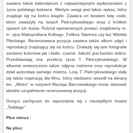
zawiera także kalendarium z najważniejszymi wydarzeniami z
życia polskiego boksera. Wartym uwagi jest także wykaz, który
znajduje się na końcu książki. Zawiera on bowiem listę osób,
które zaważyły na losach Pietrzykowskiego wraz z krótkim
opisem ich losów. Pośród wymienionych postaci znajdziemy m.
in. ojca Maksymiliana Kolbego, Feliksa Stamma czy też Witolda
Pileckiego. Recenzowana pozycja zawiera także album zdjęć i
reprodukcji znajdujący się na końcu. Znalazły się tam fotografie
zarówno kolorowe jak i biało- czarne. Jakość jest bardzo dobra.
Przedstawiają one przekrój życia T. Pietrzykowskiego. W
albumie umieszczono także zdjęcia rodzinne oraz reprodukcje
dzieł autorstwa samego mistrza. Losy T. Pietrzykowskiego stały
się także inspiracją dla filmu, który niedawno wszedł na ekrany
kin. „
Mistrz
” w reżyserii Macieja Barczewskiego może stanowić
idealne uzupełnienie recenzowanej pozycji.
Gorąco zachęcam do zapoznania się z niezwykłymi losami
„Teddego”.
Plus minus :
Na plus: