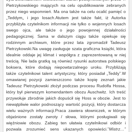
Pietrzykowskiego mających na celu opublikowanie zebranych
przez niego wspomnień. Ma ona także na celu ocalić pamięć o
„Teddym„ i jego losach.Atutem jest także fakt, iż Autorka
przybliżyła czytelnikom informacji nie tylko o wojennych losach
swego ojca, ale także o jego powojennej działalności
pedagogicznej. Sama w dalszym ciągu także opiekuje się
rodzinnym archiwum, które przez lata zgromadził Tadeusz
Pietrzykowski.Na uwagę zasługuje szata graficzna książki, która
idealnie oddaje jej klimat i współgra z zaprezentowaną w niej
treścią. Nie lada gratką są również rysunki autorstwa polskiego
boksera, które dodają niepowtarzalnego uroku. Przybliżają
także czytelnikowi talent artystyczny, który posiadał „Teddy”.W
omawianej pozycji zamieszczono także kopię zeznań jakie
Tadeusz Pietrzykowski złożył podczas procesu Rudolfa Hossa,
który był pierwszym komendantem obozu Auschwitz. Ich treść
przywołuje zbrodnie jakich dopuścił się Hoss w obozie. Jest to
niewątpliwie walor podnoszący wartość pozycji, który dostarcza
wielu ważnych informacji.Praca zawiera słowniczek, w którym
objaśnione zostały zwroty / słowa, którymi posługiwali się
więźniowie obozu. Zabieg ten ułatwia czytelnikowi odbiór i
pozwala zrozumieć sens ukazanych opowieści.”
Mistrz…”