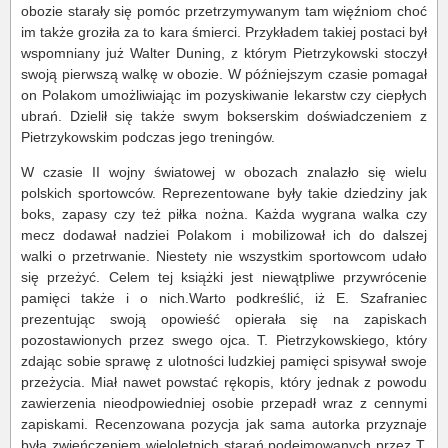
obozie starały się pomóc przetrzymywanym tam więźniom choć
im także groziła za to kara śmierci. Przykładem takiej postaci był
wspomniany już Walter Duning, z którym Pietrzykowski stoczył
swoją pierwszą walkę w obozie. W późniejszym czasie pomagał
on Polakom umożliwiając im pozyskiwanie lekarstw czy ciepłych
ubrań. Dzielił się także swym bokserskim doświadczeniem z
Pietrzykowskim podczas jego treningów.
W czasie II wojny światowej w obozach znalazło się wielu
polskich sportowców. Reprezentowane były takie dziedziny jak
boks, zapasy czy też piłka nożna. Każda wygrana walka czy
mecz dodawał nadziei Polakom i mobilizował ich do dalszej
walki o przetrwanie. Niestety nie wszystkim sportowcom udało
się przeżyć. Celem tej książki jest niewątpliwe przywrócenie
pamięci także i o nich.Warto podkreślić, iż E. Szafraniec
prezentując swoją opowieść opierała się na zapiskach
pozostawionych przez swego ojca. T. Pietrzykowskiego, który
zdając sobie sprawę z ulotności ludzkiej pamięci spisywał swoje
przeżycia. Miał nawet powstać rękopis, który jednak z powodu
zawierzenia nieodpowiedniej osobie przepadł wraz z cennymi
zapiskami. Recenzowana pozycja jak sama autorka przyznaje
była zwieńczeniem wieloletnich starań podejmowanych przez T.