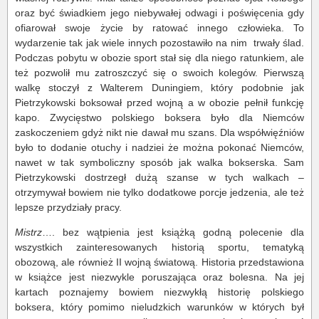
oraz być świadkiem jego niebywałej odwagi i poświęcenia gdy
ofiarował swoje życie by ratować innego człowieka. To
wydarzenie tak jak wiele innych pozostawiło na nim
trwały ślad.
Podczas pobytu w obozie sport stał się dla niego ratunkiem, ale
też pozwolił mu zatroszczyć się o swoich kolegów. Pierwszą
walkę stoczył z Walterem Duningiem, który podobnie jak
Pietrzykowski boksował przed wojną a w obozie pełnił funkcję
kapo. Zwycięstwo polskiego boksera było dla Niemców
zaskoczeniem gdyż nikt nie dawał mu szans. Dla współwięźniów
było to dodanie otuchy i nadziei że można pokonać Niemców,
nawet w tak symboliczny sposób jak walka bokserska. Sam
Pietrzykowski dostrzegł dużą szanse w tych walkach –
otrzymywał bowiem nie tylko dodatkowe porcje jedzenia, ale też
lepsze przydziały pracy.
Mistrz
…. bez wątpienia jest książką godną polecenie dla
wszystkich zainteresowanych historią sportu, tematyką
obozową, ale również II wojną światową. Historia przedstawiona
w książce jest niezwykle poruszająca oraz bolesna. Na jej
kartach poznajemy bowiem niezwykłą historię polskiego
boksera, który pomimo nieludzkich warunków w których był