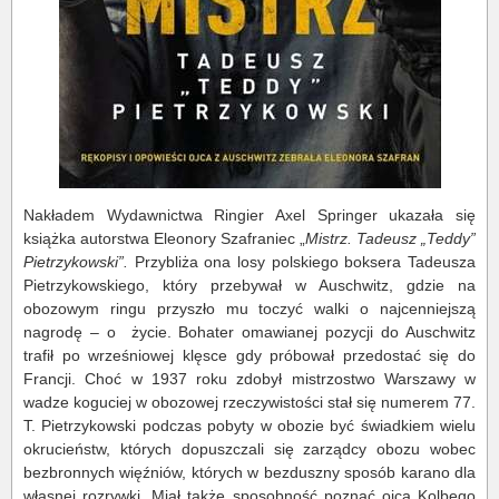
Nakładem Wydawnictwa Ringier Axel Springer ukazała się
książka autorstwa Eleonory Szafraniec „
Mistrz. Tadeusz „Teddy”
Pietrzykowski”.
Przybliża ona losy polskiego boksera Tadeusza
Pietrzykowskiego, który przebywał w Auschwitz, gdzie na
obozowym ringu przyszło mu toczyć walki o najcenniejszą
nagrodę – o
życie. Bohater omawianej pozycji do Auschwitz
trafił po wrześniowej klęsce gdy próbował przedostać się do
Francji. Choć w 1937 roku zdobył mistrzostwo Warszawy w
wadze koguciej w obozowej rzeczywistości stał się numerem 77.
T. Pietrzykowski podczas pobyty w obozie być świadkiem wielu
okrucieństw, których dopuszczali się zarządcy obozu wobec
bezbronnych więźniów, których w bezduszny sposób karano dla
własnej rozrywki. Miał także sposobność poznać ojca Kolbego