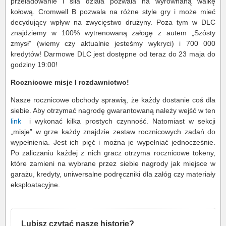
przeładowanie i siła działa pozwala na wyrównaną walkę
kołową. Cromwell B pozwala na różne style gry i może mieć
decydujący wpływ na zwycięstwo drużyny. Poza tym w DLC
znajdziemy w 100% wytrenowaną załogę z autem „Szósty
zmysł” (wiemy czy aktualnie jesteśmy wykryci) i 700 000
kredytów! Darmowe DLC jest dostępne od teraz do 23 maja do
godziny 19:00!
Rocznicowe misje I rozdawnictwo!
Nasze rocznicowe obchody sprawią, że każdy dostanie coś dla
siebie. Aby otrzymać nagrodę gwarantowaną należy wejść w ten
link
i wykonać kilka prostych czynność. Natomiast w sekcji
„misje” w grze każdy znajdzie zestaw rocznicowych zadań do
wypełnienia. Jest ich pięć i można je wypełniać jednocześnie.
Po zaliczaniu każdej z nich gracz otrzyma rocznicowe tokeny,
które zamieni na wybrane przez siebie nagrody jak miejsce w
garażu, kredyty, uniwersalne podręczniki dla załóg czy materiały
eksploatacyjne.
Lubisz czytać nasze historie?