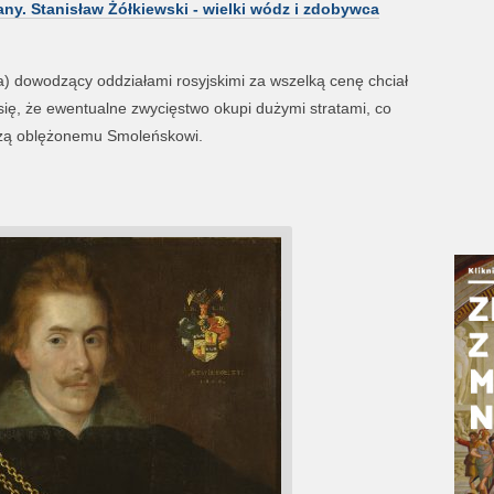
y. Stanisław Żółkiewski - wielki wódz i zdobywca
a) dowodzący oddziałami rosyjskimi za wszelką cenę chciał
 się, że ewentualne zwycięstwo okupi dużymi stratami, co
eczą oblężonemu Smoleńskowi.