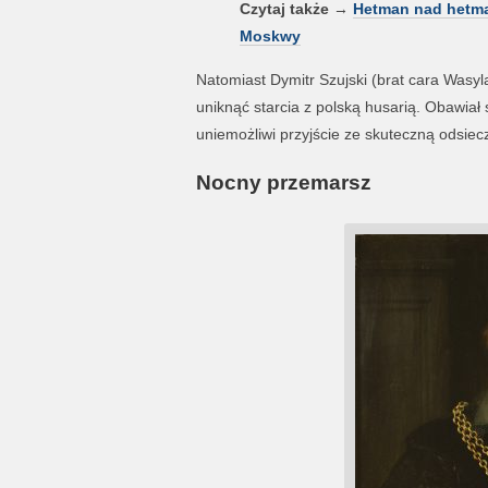
Czytaj także
→
Hetman nad hetman
Moskwy
Natomiast Dymitr Szujski (brat cara Wasyl
uniknąć starcia z polską husarią. Obawiał
uniemożliwi przyjście ze skuteczną odsi
Nocny przemarsz