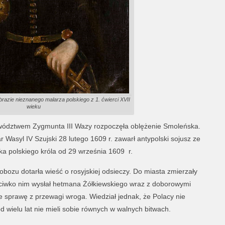
brazie nieznanego malarza polskiego z 1. ćwierci XVII
wieku
wództwem Zygmunta III Wazy rozpoczęła oblężenie Smoleńska.
ar Wasyl IV Szujski 28 lutego 1609 r. zawarł antypolski sojusz ze
ka polskiego króla od 29 września 1609 r.
bozu dotarła wieść o rosyjskiej odsieczy. Do miasta zmierzały
zeciwko nim wysłał hetmana Żółkiewskiego wraz z doborowymi
ie sprawę z przewagi wroga. Wiedział jednak, że Polacy nie
d wielu lat nie mieli sobie równych w walnych bitwach.