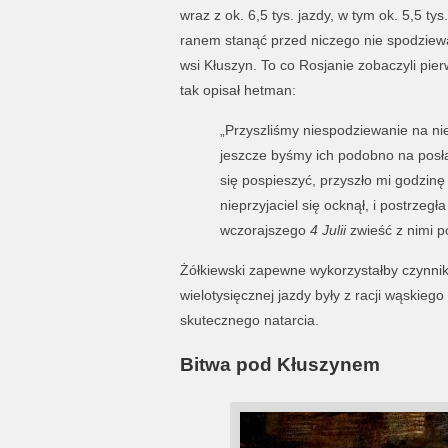
wraz z ok. 6,5 tys. jazdy, w tym ok. 5,5 
ranem stanąć przed niczego nie spodziewa
wsi Kłuszyn. To co Rosjanie zobaczyli pier
tak opisał hetman:
„Przyszliśmy niespodziewanie na niep
jeszcze byśmy ich podobno na posłani
się pospieszyć, przyszło mi godzinę 
nieprzyjaciel się ocknął, i postrze
wczorajszego
4 Julii
zwieść z nimi p
Żółkiewski zapewne wykorzystałby czynnik
wielotysięcznej jazdy były z racji wąskiego
skutecznego natarcia.
Bitwa pod Kłuszynem