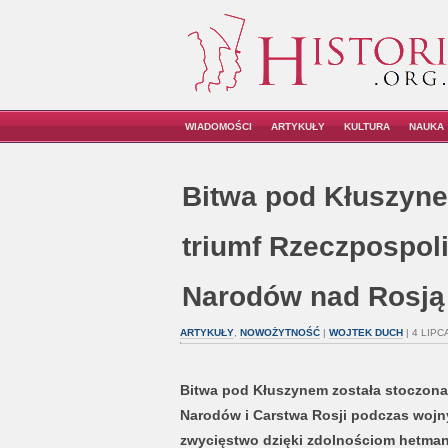
WIADOMOŚCI
ARTYKUŁY
KULTURA
NAUKA
Bitwa pod Kłuszyn
triumf Rzeczpospoli
Narodów nad Rosją w
ARTYKUŁY
,
NOWOŻYTNOŚĆ
|
WOJTEK DUCH
| 4 LIPC
Bitwa pod Kłuszynem została stoczona 
Narodów i Carstwa Rosji podczas wojny 
zwycięstwo dzięki zdolnościom hetmana