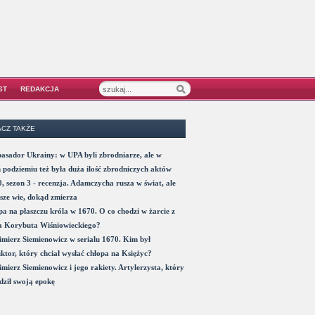
ST
REDAKCJA
CZ TAKŻE
sador Ukrainy: w UPA byli zbrodniarze, ale w
 podziemiu też była duża ilość zbrodniczych aktów
, sezon 3 - recenzja. Adamczycha rusza w świat, ale
sze wie, dokąd zmierza
a na płaszczu króla w 1670. O co chodzi w żarcie z
a Korybuta Wiśniowieckiego?
mierz Siemienowicz w serialu 1670. Kim był
ktor, który chciał wysłać chłopa na Księżyc?
mierz Siemienowicz i jego rakiety. Artylerzysta, który
ził swoją epokę