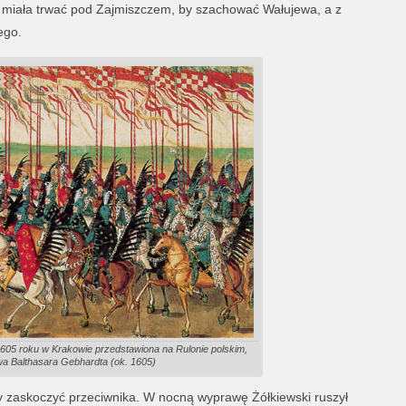
ęść miała trwać pod Zajmiszczem, by szachować Wałujewa, a z
ego.
605 roku w Krakowie przedstawiona na Rulonie polskim,
wa Balthasara Gebhardta (ok. 1605)
y zaskoczyć przeciwnika. W nocną wyprawę Żółkiewski ruszył