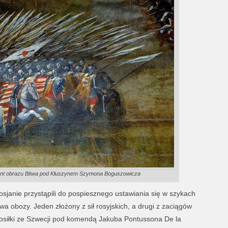
gment obrazu Bitwa pod Kłuszynem Szymona Boguszowicza
osjanie przystąpili do pospiesznego ustawiania się w szykach
a obozy. Jeden złożony z sił rosyjskich, a drugi z zaciągów
posiłki ze Szwecji pod komendą Jakuba Pontussona De la