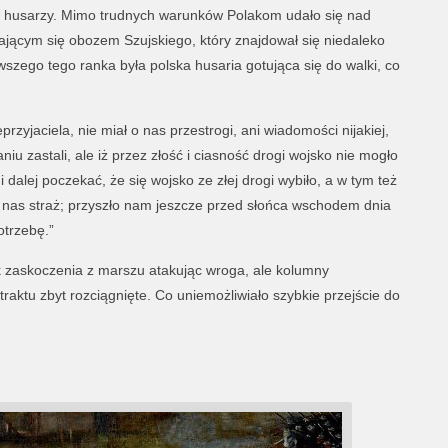
tys. husarzy. Mimo trudnych warunków Polakom udało się nad
jącym się obozem Szujskiego, który znajdował się niedaleko
wszego tego ranka była polska husaria gotująca się do walki, co
rzyjaciela, nie miał o nas przestrogi, ani wiadomości nijakiej,
u zastali, ale iż przez złość i ciasność drogi wojsko nie mogło
i dalej poczekać, że się wojsko ze złej drogi wybiło, a w tym też
gła nas straż; przyszło nam jeszcze przed słońca wschodem dnia
otrzebę.”
 zaskoczenia z marszu atakując wroga, ale kolumny
 traktu zbyt rozciągnięte. Co uniemożliwiało szybkie przejście do