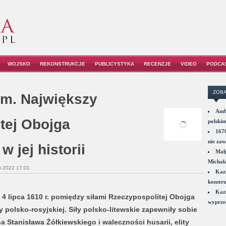
WOJSKO
REKONSTRUKCJE
PUBLICYSTYKA
RECENZJE
VIDEO
PODCA
ZOBA
em. Największy
Amba
tej Obojga
polskim
1670
nie zaw
 jej historii
Małp
Michał
A 2022 17:01
Kazi
konstru
Kazi
4 lipca 1610 r. pomiędzy siłami Rzeczypospolitej Obojga
wyprzed
polsko-rosyjskiej. Siły polsko-litewskie zapewniły sobie
 Stanisława Żółkiewskiego i waleczności husarii, elity