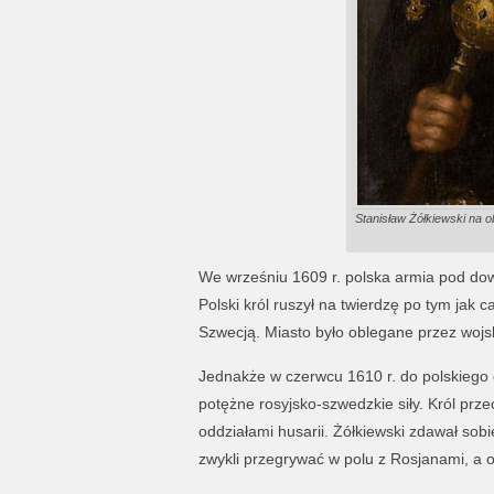
Stanisław Żółkiewski na o
We wrześniu 1609 r. polska armia pod do
Polski król ruszył na twierdzę po tym jak c
Szwecją. Miasto było oblegane przez wojs
Jednakże w czerwcu 1610 r. do polskiego o
potężne rosyjsko-szwedzkie siły. Król pr
oddziałami husarii. Żółkiewski zdawał sob
zwykli przegrywać w polu z Rosjanami, a o