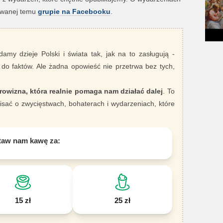
owanej temu
grupie na Facebooku
.
damy dzieje Polski i świata tak, jak na to zasługują -
 do faktów. Ale żadna opowieść nie przetrwa bez tych,
rowizna, która realnie pomaga nam działać dalej
. To
sać o zwycięstwach, bohaterach i wydarzeniach, które
taw nam kawę za:
15 zł
25 zł