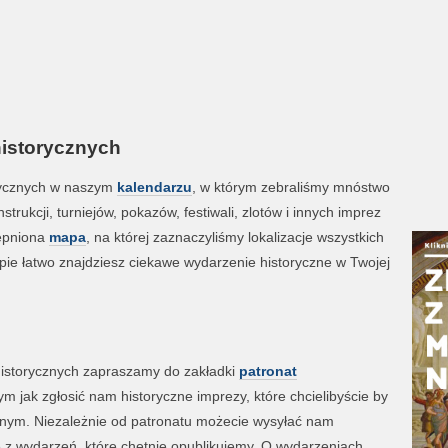
historycznych
rycznych w naszym
kalendarzu
, w którym zebraliśmy mnóstwo
trukcji, turniejów, pokazów, festiwali, zlotów i innych imprez
tępniona
mapa
, na której zaznaczyliśmy lokalizacje wszystkich
ie łatwo znajdziesz ciekawe wydarzenie historyczne w Twojej
historycznych zapraszamy do zakładki
patronat
ym jak zgłosić nam historyczne imprezy, które chcielibyście by
lnym. Niezależnie od patronatu możecie wysyłać nam
je z wydarzeń, które chętnie opublikujemy. O wydarzeniach