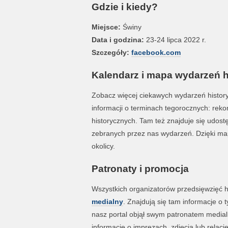
Gdzie i kiedy?
Miejsce:
Świny
Data i godzina:
23-24 lipca 2022 r.
Szczegóły:
facebook.com
Kalendarz i mapa wydarzeń 
Zobacz więcej ciekawych wydarzeń histo
informacji o terminach tegorocznych: rekons
historycznych. Tam też znajduje się udos
zebranych przez nas wydarzeń. Dzięki map
okolicy.
Patronaty i promocja
Wszystkich organizatorów przedsięwzięć 
medialny
. Znajdują się tam informacje o t
nasz portal objął swym patronatem media
informacje o imprezach, zdjęcia lub relac