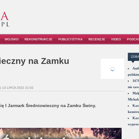
WOJSKO
REKONSTRUKCJE
PUBLICYSTYKA
RECENZJE
VIDEO
PODCA
ZOBA
wieczny na Zamku
Amba
polskim
1670
nie zaw
| 13 LIPCA 2022 21:02
Małp
Michał
się I Jarmark Średniowieczny na Zamku Świny.
Kazi
konstru
Kazi
wyprzed