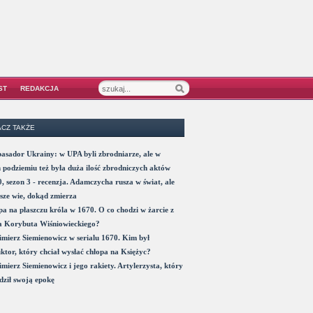
ST
REDAKCJA
CZ TAKŻE
sador Ukrainy: w UPA byli zbrodniarze, ale w
 podziemiu też była duża ilość zbrodniczych aktów
, sezon 3 - recenzja. Adamczycha rusza w świat, ale
sze wie, dokąd zmierza
a na płaszczu króla w 1670. O co chodzi w żarcie z
a Korybuta Wiśniowieckiego?
mierz Siemienowicz w serialu 1670. Kim był
ktor, który chciał wysłać chłopa na Księżyc?
mierz Siemienowicz i jego rakiety. Artylerzysta, który
ził swoją epokę