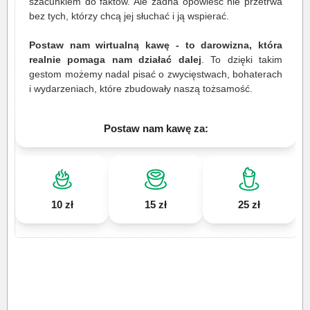
szacunkiem do faktów. Ale żadna opowieść nie przetrwa
bez tych, którzy chcą jej słuchać i ją wspierać.
Postaw nam wirtualną kawę - to darowizna, która
realnie pomaga nam działać dalej
. To dzięki takim
gestom możemy nadal pisać o zwycięstwach, bohaterach
i wydarzeniach, które zbudowały naszą tożsamość.
Postaw nam kawę za:
10 zł
15 zł
25 zł