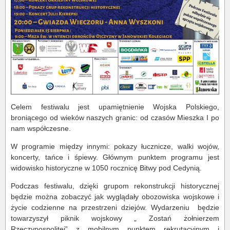
Celem festiwalu jest upamiętnienie Wojska Polskiego,
broniącego od wieków naszych granic: od czasów Mieszka I po
nam współczesne.
W programie między innymi: pokazy łucznicze, walki wojów,
koncerty, tańce i śpiewy. Głównym punktem programu jest
widowisko historyczne w 1050 rocznicę Bitwy pod Cedynią.
Podczas festiwalu, dzięki grupom rekonstrukcji historycznej
będzie można zobaczyć jak wyglądały obozowiska wojskowe i
życie codzienne na przestrzeni dziejów. Wydarzeniu
będzie
towarzyszył piknik wojskowy „ Zostań żołnierzem
Rzeczypospolitej” z mobilnym punktem rekrutacyjnym i