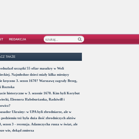
ST
REDAKCJA
CZ TAKŻE
odnalazł szczątki 55 ofiar masakry w Woli
eckiej. Najmłodsze dzieci miały kilka miesięcy
e kręcono 3. sezon 1670? Warszawę zagrały Brzeg,
i Roztoka
acie historyczne w 3. sezonie 1670. Kim byli Korybut
iecki, Eleonora Habsburżanka, Radziwiłł i
nowicz?
sador Ukrainy: w UPA byli zbrodniarze, ale w
 podziemiu też była duża ilość zbrodniczych aktów
, sezon 3 - recenzja. Adamczycha rusza w świat, ale
sze wie, dokąd zmierza