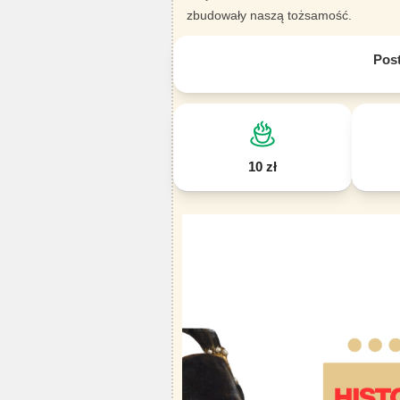
zbudowały naszą tożsamość.
Pos
10 zł