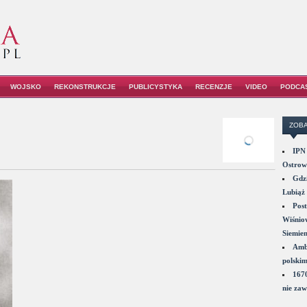
WOJSKO
REKONSTRUKCJE
PUBLICYSTYKA
RECENZJE
VIDEO
PODCA
ZOBA
IPN 
Ostrowi
Gdzi
Lubiąż 
Post
Wiśniow
Siemie
Amba
polskim
1670
nie zaw