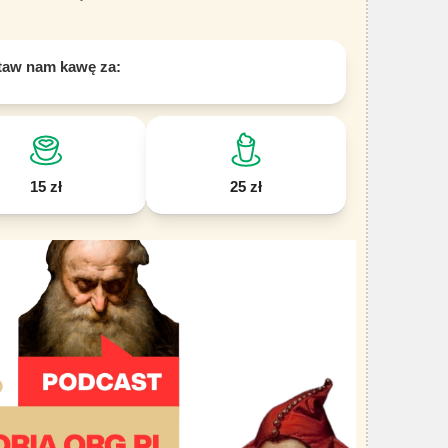
taw nam kawę za:
15 zł
25 zł