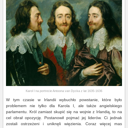
Karol I na portrecie Antoona van Dycka z lat 1635-1636
W tym czasie w Irlandii wybuchło powstanie, które było
problemem nie tylko dla Karola I, ale także angielskiego
parlamentu. Król zamiast skupić się na wojnie z Irlandią, to na
cel obrał opozycję. Postanowił pojmać jej liderów. Ci jednak
zostali ostrzeżeni i uniknęli więzienia. Coraz więcej mas