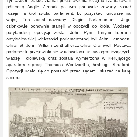
Tymczasem Szkoci złamali postanowienia rozejmu i zaatakowali
północną Anglię. Jednak po tym ponownie zawarty został
rozejm, a król zwołał parlament, by pozyskać fundusze na
wojnę. Ten został nazwany „Długim Parlamentem”. Jego
członkowie ponownie stanęli w opozycji do króla. Wodzem
purytańskiej opozycji został John Pym. Innymi liderami
antykrólewskiej większości parlamentarnej byli John Hempden,
Oliver St. John, William Lenthall oraz Oliver Cromwell. Postawa
parlamentu przejawiała się w uchwalaniu ustaw ograniczających
władzę królewską oraz została wymierzona w kierującego
aparatem represji Thomasa Wentwortha, hrabiego Strafford.
Opozycji udało się go postawić przed sądem i skazać na karę
śmierci.