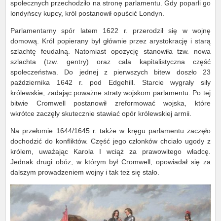
społecznych przechodziło na stronę parlamentu. Gdy poparli go
londyńscy kupcy, król postanowił opuścić Londyn.
Parlamentarny spór latem 1622 r. przerodził się w wojnę
domową. Król popierany był głównie przez arystokrację i starą
szlachtę feudalną. Natomiast opozycję stanowiła tzw. nowa
szlachta (tzw. gentry) oraz cała kapitalistyczna część
społeczeństwa. Do jednej z pierwszych bitew doszło 23
października 1642 r. pod Edgehill. Starcie wygrały siły
królewskie, zadając poważne straty wojskom parlamentu. Po tej
bitwie Cromwell postanowił zreformować wojska, które
wkrótce zaczęły skutecznie stawiać opór królewskiej armii.
Na przełomie 1644/1645 r. także w kręgu parlamentu zaczęło
dochodzić do konfliktów. Część jego członków chciało ugody z
królem, uważając Karola I wciąż za prawowitego władcę.
Jednak drugi obóz, w którym był Cromwell, opowiadał się za
dalszym prowadzeniem wojny i tak też się stało.