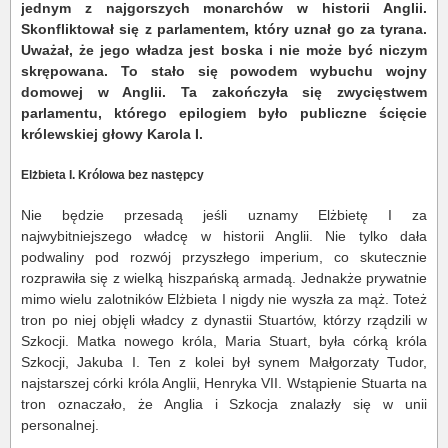
jednym z najgorszych monarchów w historii Anglii.
Skonfliktował się z parlamentem, który uznał go za tyrana.
U
ważał, że jego władza jest boska i nie może być niczym
skrępowana. To stało się powodem wybuchu wojny
domowej w Anglii. Ta zakończyła się zwycięstwem
parlamentu, którego epilogiem było publiczne ścięcie
królewskiej głowy Karola I.
Elżbieta I. Królowa bez następcy
Nie będzie przesadą jeśli uznamy Elżbietę I za
najwybitniejszego władcę w historii Anglii. Nie tylko dała
podwaliny pod rozwój przyszłego imperium, co skutecznie
rozprawiła się z wielką hiszpańską armadą. Jednakże prywatnie
mimo wielu zalotników Elżbieta I nigdy nie wyszła za mąż. Toteż
tron po niej objęli władcy z dynastii Stuartów, którzy rządzili w
Szkocji. Matka nowego króla, Maria Stuart, była córką króla
Szkocji, Jakuba I. Ten z kolei był synem Małgorzaty Tudor,
najstarszej córki króla Anglii, Henryka VII. Wstąpienie Stuarta na
tron oznaczało, że Anglia i Szkocja znalazły się w unii
personalnej.