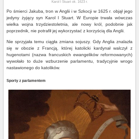
Karol I Stuart ok. 1623 r.
Po śmierci Jakuba, tron w Anglii i w Szkocji w 1625 r. objął jego
jedyny żyjący syn Karol I Stuart. W Europie trwała wówczas
wielka wojna trzydziestoletnia, ale nowy król, podobnie jak
poprzednik, nie potrafił jej wykorzystać z korzyścią dla Anglii.
Nie sprzyjała temu ciągła zmiana sojuszy. Gdy Anglia znalazła
się w obozie z Francją, której katolicki kardynał walczył z
hugenotami (nazwa francuskich ewangelików reformowanych)
wywołało to duże wzburzenie parlamentu, tradycyjnie wrogo
nastawionego do katolików.
Sporty z parlamentem