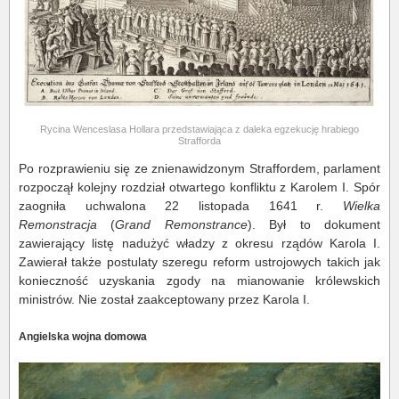
Rycina Wenceslasa Hollara przedstawiająca z daleka egzekucję hrabiego
Strafforda
Po rozprawieniu się ze znienawidzonym Straffordem, parlament
rozpoczął kolejny rozdział otwartego konfliktu z Karolem I. Spór
zaogniła uchwalona 22 listopada 1641 r.
Wielka
Remonstracja
(
Grand Remonstrance
). Był to dokument
zawierający listę nadużyć władzy z okresu rządów Karola I.
Zawierał także postulaty szeregu reform ustrojowych takich jak
konieczność uzyskania zgody na mianowanie królewskich
ministrów. Nie został zaakceptowany przez Karola I.
Angielska wojna domowa