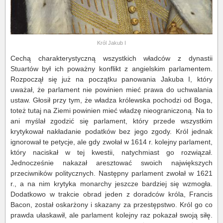
Król Jakub I
Cechą charakterystyczną wszystkich władców z dynastii
Stuartów był ich poważny konflikt z angielskim parlamentem.
Rozpoczął się już na początku panowania Jakuba I, który
uważał, że parlament nie powinien mieć prawa do uchwalania
ustaw. Głosił przy tym, że władza królewska pochodzi od Boga,
toteż tutaj na Ziemi powinien mieć władzę nieograniczoną. Na to
ani myślał zgodzić się parlament, który przede wszystkim
krytykował nakładanie podatków bez jego zgody. Król jednak
ignorował te petycje, ale gdy zwołał w 1614 r. kolejny parlament,
który naciskał w tej kwestii, natychmiast go rozwiązał.
Jednocześnie nakazał aresztować swoich największych
przeciwników politycznych. Następny parlament zwołał w 1621
r., a na nim krytyka monarchy jeszcze bardziej się wzmogła.
Dodatkowo w trakcie obrad jeden z doradców króla, Francis
Bacon, został oskarżony i skazany za przestępstwo. Król go co
prawda ułaskawił, ale parlament kolejny raz pokazał swoją siłę.