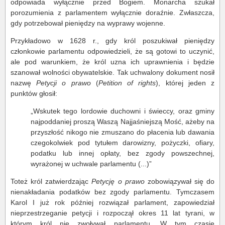
odpowiada wyłącznie przed Bogiem. Monarcha szukał
porozumienia z parlamentem wyłącznie doraźnie. Zwłaszcza,
gdy potrzebował pieniędzy na wyprawy wojenne.
Przykładowo w 1628 r., gdy król poszukiwał pieniędzy
członkowie parlamentu odpowiedzieli, że są gotowi to uczynić,
ale pod warunkiem, że król uzna ich uprawnienia i będzie
szanował wolności obywatelskie. Tak uchwalony dokument nosił
nazwę
Petycji o prawo
(
Petition of rights
), której jeden z
punktów głosił:
„Wskutek tego lordowie duchowni i świeccy, oraz gminy
najpoddaniej proszą Waszą Najjaśniejszą Mość, ażeby na
przyszłość nikogo nie zmuszano do płacenia lub dawania
czegokolwiek pod tytułem darowizny, pożyczki, ofiary,
podatku lub innej opłaty, bez zgody powszechnej,
wyrażonej w uchwale parlamentu (...)”
Toteż król zatwierdzając
Petycję o prawo
zobowiązywał się do
nienakładania podatków bez zgody parlamentu. Tymczasem
Karol I już rok później rozwiązał parlament, zapowiedział
nieprzestrzeganie petycji i rozpoczął okres 11 lat tyrani, w
którym król nie zwoływał parlamentu. W tym czasie