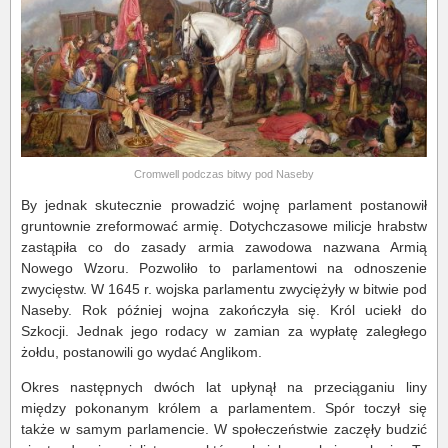
Cromwell podczas bitwy pod Naseby
By jednak skutecznie prowadzić wojnę parlament postanowił
gruntownie zreformować armię. Dotychczasowe milicje hrabstw
zastąpiła co do zasady armia zawodowa nazwana Armią
Nowego Wzoru. Pozwoliło to parlamentowi na odnoszenie
zwycięstw. W 1645 r. wojska parlamentu zwyciężyły w bitwie pod
Naseby. Rok później wojna zakończyła się. Król uciekł do
Szkocji. Jednak jego rodacy w zamian za wypłatę zaległego
żołdu, postanowili go wydać Anglikom.
Okres następnych dwóch lat upłynął na przeciąganiu liny
między pokonanym królem a parlamentem. Spór toczył się
także w samym parlamencie. W społeczeństwie zaczęły budzić