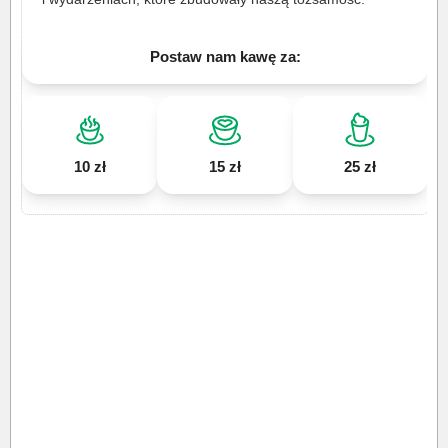
Postaw nam kawę za:
10 zł
15 zł
25 zł