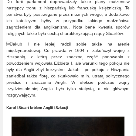
Do furii parlament doprowadzały także plany małżeństw
następcy tronu z hiszpańską lub francuską księżniczką. Te
państwa były postrzegane przez możnych wrogo, a dodatkowo
ich katolicyzm byłby w przypadku takiego małżeństwa
zagrożeniem dla anglikanizmu. Nota bene kwestia sporów
religijnych także była cechą charakteryzującą rządy Stuartów.
Jakub I nie lepiej radził sobie także na arenie
międzynarodowej. Co prawda w 1604 r. zakończył wojnę z
Hiszpanią, z którą przez znaczną część panowania z
powodzeniem wojowała Elżbieta I, ale warunki tego pokoju nie
były dla Anglii zbyt korzystne. Jakub I po pokoju z Hiszpanią
zaniedbał także flotę, co skutkowało m.in. utratą politycznego
prestiżu i znaczenia Anglii. W efekcie podczas wojny
trzydziestoletniej Anglia była tylko statystą, a nie głównym
rozgrywającym.
Karol I Stuart królem Anglii i Szkocji