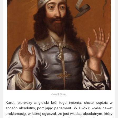
Karol I Stuart
Karol, pierwszy angielski król tego imienia, chciał rządzić w
sposób absolutny, pomijając parlament. W 1626 r. wydał nawet
proklamację, w której ogłaszał, że jest władcą absolutnym, który