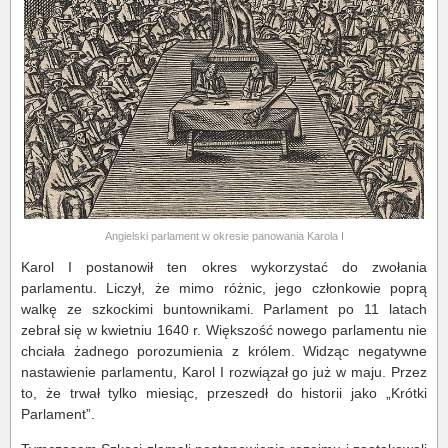
Angielski parlament w okresie panowania Karola I
Karol I postanowił ten okres wykorzystać do zwołania
parlamentu. Liczył, że mimo różnic, jego członkowie poprą
walkę ze szkockimi buntownikami. Parlament po 11 latach
zebrał się w kwietniu 1640 r. Większość nowego parlamentu nie
chciała żadnego porozumienia z królem. Widząc negatywne
nastawienie parlamentu, Karol I rozwiązał go już w maju. Przez
to, że trwał tylko miesiąc, przeszedł do historii jako „Krótki
Parlament”.