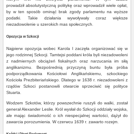
prowadził absolutystyczną politykę oraz wprowadził wiele opłat,
by w ten sposób ominąć brak zgody parlamentu na wyższe
podatki. Takie działania wywoływały coraz większe
niezadowolenie u szerokich mas społecznych.
Opozycja w Szkocji
Najpierw opozycja wobec Karola I zaczęła organizować się w
jego rodzinnej Szkocji. Tamtejsi poddani króla byli niezadowoleni
z nadmiernych obciążeń fiskalnych oraz narzucania im siłą
anglikanizmu. Bezpośrednią przyczyną buntu była próba
podporządkowania Kościołowi Anglikańskiemu, szkockiego
Kościoła Prezbiteriańskiego. Dlatego w 1638 r. niezadowoleni z
rządów Szkoci postanowili otwarcie sprzeciwić się polityce
Stuarta.
Wodzem Szkotów, którzy powszechnie ruszyli do walki, został
generał Alexander Leslie. Król wysłał do Szkocji oddziały wojska,
ale mając świadomość o ich niespecjalnej wartości, dążył do
zawarcia porozumienia. W czerwcu 1639 r. zawarto rozejm.
Krótki i Długi Parlament