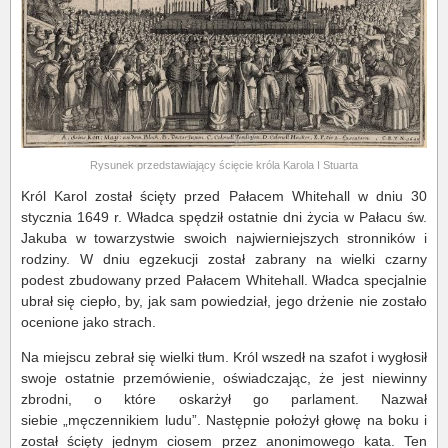
Rysunek przedstawiający ścięcie króla Karola I Stuarta
Król Karol został ścięty przed Pałacem Whitehall w dniu 30
stycznia 1649 r. Władca spędził ostatnie dni życia w Pałacu św.
Jakuba w towarzystwie swoich najwierniejszych stronników i
rodziny. W dniu egzekucji został zabrany na wielki czarny
podest zbudowany przed Pałacem Whitehall. Władca specjalnie
ubrał się ciepło, by, jak sam powiedział, jego drżenie nie zostało
ocenione jako strach.
Na miejscu zebrał się wielki tłum. Król wszedł na szafot i wygłosił
swoje ostatnie przemówienie, oświadczając, że jest niewinny
zbrodni, o które oskarżył go parlament. Nazwał
siebie „męczennikiem ludu”. Następnie położył głowę na boku i
został ścięty jednym ciosem przez anonimowego kata. Ten