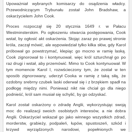
Upoważniał wybranych komisarzy do osądzenia władcy.
Przewodniczącym Trybunału został John Bradshaw, a
oskarżycielem John Cook.
Proces rozpoczął się 20 stycznia 1649 r. w Pałacu
Westminsterskim. Po ogłoszeniu otwarcia postępowania, Cook
wstał, by ogłosić akt oskarżenia. Stojąc zaraz po prawej stronie
króla, zaczął mówić, ale wypowiedział tylko kilka słów, gdy Karol
próbował go powstrzymać, klepiąc go mocno w ramię laską.
Cook zignorował to i kontynuował, więc król szturchnął go po
raz drugi i wstał, aby przemówić. Mimo to Cook kontynuował. W
tym momencie Karol I, rozwścieczony tym, że został w ten
sposób zignorowany, uderzył Cooka w ramię z taką siłą, że
ozdobny srebrny czubek laski oderwał się i z brzękiem spadł na
podłogę między nimi. Ponieważ nikt nie chciał go dla niego
podnieść, król sam musiał się schylić, by go odzyskać.
Karol został oskarżony o zdradę Anglii, wykorzystując swoją
moc do realizacji swoich osobistych interesów, a nie dobra
Anglii. Oskarżyciel wskazał go jako winnego wszystkich zdrad,
morderstw, grabieży, podpaleń, łupów, spustoszeń, szkód i
krzywd wyrządzonych narodowi, popełnionych we