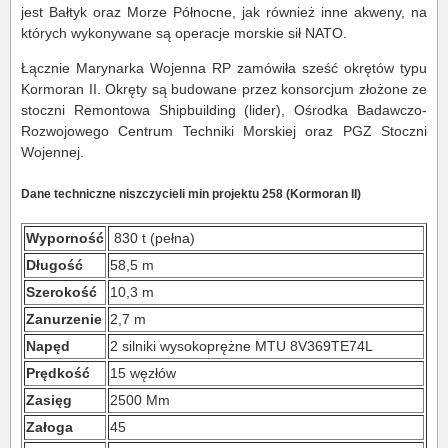
jest Bałtyk oraz Morze Północne, jak również inne akweny, na
których wykonywane są operacje morskie sił NATO.
Łącznie Marynarka Wojenna RP zamówiła sześć okrętów typu
Kormoran II. Okręty są budowane przez konsorcjum złożone ze
stoczni Remontowa Shipbuilding (lider), Ośrodka Badawczo-
Rozwojowego Centrum Techniki Morskiej oraz PGZ Stoczni
Wojennej.
Dane techniczne niszczycieli min projektu 258 (Kormoran II)
Wyporność
830 t (pełna)
Długość
58,5 m
Szerokość
10,3 m
Zanurzenie
2,7 m
Napęd
2 silniki wysokoprężne MTU 8V369TE74L
Prędkość
15 węzłów
Zasięg
2500 Mm
Załoga
45