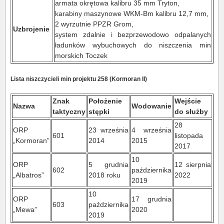
armata okrętowa kalibru 35 mm Tryton,
karabiny maszynowe WKM-Bm kalibru 12,7 mm,
2 wyrzutnie PPZR Grom,
Uzbrojenie
system zdalnie i bezprzewodowo odpalanych
ładunków wybuchowych do niszczenia min
morskich Toczek
Lista niszczycieli min projektu 258 (Kormoran II)
Znak
Położenie
Wejście
Nazwa
Wodowanie
taktyczny
stępki
do służby
28
ORP
23 września
4 września
601
listopada
„Kormoran”
2014
2015
2017
10
ORP
5 grudnia
12 sierpnia
602
października
„Albatros”
2018 roku
2022
2019
10
ORP
17 grudnia
603
października
„Mewa”
2020
2019