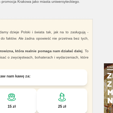
m promocja Krakowa jako miasta uniwersyteckiego.
damy dzieje Polski i świata tak, jak na to zasługują -
 do faktów. Ale żadna opowieść nie przetrwa bez tych,
rowizna, która realnie pomaga nam działać dalej
. To
sać o zwycięstwach, bohaterach i wydarzeniach, które
taw nam kawę za:
15 zł
25 zł