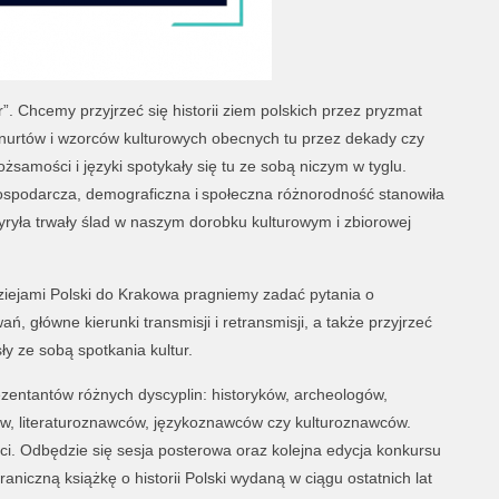
 Chcemy przyjrzeć się historii ziem polskich przez pryzmat
 nurtów i wzorców kulturowych obecnych tu przez dekady czy
tożsamości i języki spotykały się tu ze sobą niczym w tyglu.
 gospodarcza, demograficzna i społeczna różnorodność stanowiła
yryła trwały ślad w naszym dorobku kulturowym i zbiorowej
iejami Polski do Krakowa pragniemy zadać pytania o
ń, główne kierunki transmisji i retransmisji, a także przyjrzeć
osły ze sobą spotkania kultur.
ezentantów różnych dyscyplin: historyków, archeologów,
gów, literaturoznawców, językoznawców czy kulturoznawców.
nci. Odbędzie się sesja posterowa oraz kolejna edycja konkursu
aniczną książkę o historii Polski wydaną w ciągu ostatnich lat