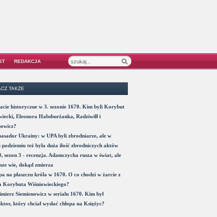
ST
REDAKCJA
CZ TAKŻE
acie historyczne w 3. sezonie 1670. Kim byli Korybut
iecki, Eleonora Habsburżanka, Radziwiłł i
nowicz?
sador Ukrainy: w UPA byli zbrodniarze, ale w
 podziemiu też była duża ilość zbrodniczych aktów
, sezon 3 - recenzja. Adamczycha rusza w świat, ale
sze wie, dokąd zmierza
a na płaszczu króla w 1670. O co chodzi w żarcie z
a Korybuta Wiśniowieckiego?
mierz Siemienowicz w serialu 1670. Kim był
ktor, który chciał wysłać chłopa na Księżyc?