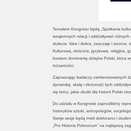
Tematem Kongresu będą „Spotkania kultur”.
wzajemnych relacji i oddziaływań różnych
stulecia. Idee i dobra, zwyczaje i wzorce, 
Kulturowa, etniczna, językowa, religijna,
bowiem dominantę dziejów Polski, która w
tożsamości.
Zapraszając badaczy zainteresowanych dz
dynamikę, skalę i złożoność tych oddziaływa
się temu, jakie skutki dla historii Polski ni
Do udziału w Kongresie zaprosiliśmy repr
historyków sztuki, antropologów, socjolo
Swoje sesje będą mieli doktoranci i stude
„Pro Historia Polonorum” na najlepszą zagr