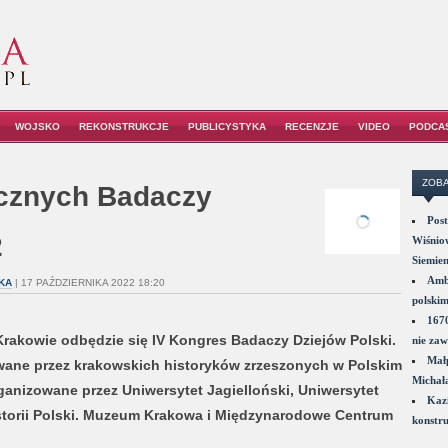
WOJSKO
REKONSTRUKCJE
PUBLICYSTYKA
RECENZJE
VIDEO
PODCA
ZOBA
icznych Badaczy
Post
2
Wiśniow
Siemie
Amba
KA
| 17 PAŹDZIERNIKA 2022 18:20
polskim
1670
Krakowie odbędzie się IV Kongres Badaczy Dziejów Polski.
nie zaw
Małp
owane przez krakowskich historyków zrzeszonych w Polskim
Michał
anizowane przez Uniwersytet Jagielloński, Uniwersytet
Kazi
torii Polski. Muzeum Krakowa i Międzynarodowe Centrum
konstru