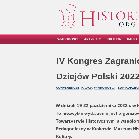
WIADOMOŚCI
ARTYKUŁY
KULTURA
NAUKA
IV Kongres Zagran
Dziejów Polski 202
KONFERENCJE
,
NAUKA
,
WIADOMOŚCI
|
EWA KORZEC
W dniach 19-22 października 2022 r. w 
To niezwykłe wydarzenie jest organiz
Towarzystwie Historycznym, a współorg
Pedagogiczny w Krakowie, Muzeum His
Kultury.