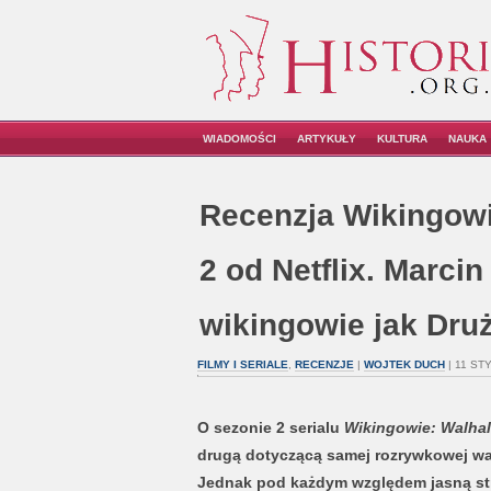
WIADOMOŚCI
ARTYKUŁY
KULTURA
NAUKA
Recenzja Wikingowi
2 od Netflix. Marcin
wikingowie jak Dru
FILMY I SERIALE
,
RECENZJE
|
WOJTEK DUCH
| 11 ST
O sezonie 2 serialu
Wikingowie: Walhal
drugą dotyczącą samej rozrywkowej war
Jednak pod każdym względem jasną stro