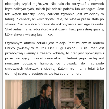
niechęcią części mężczyzn. Nie bała się korzystać z nowinek
kryminalistycznych, takich jak odciski palców lub wariograf. Jest
też wątek miłosny, który całkiem zgrabnie jest wpleciony w
fabułę. Scenarzyści wykorzystali fakt, że włoska prasa stała po
stronie Poet w walce o prawo do wykonywania swojego zawodu.
Stąd jednym z jej adoratorów jest dziennikarz poczytnej gazety,
który skrywa własną tajemnicę.
Ogromnym atutem serialu jest relacja Poet ze swoim bratem
Enrico (świetny w tej roli Pier Luigi Pasino). O ile Poet jest
przebojową i łamiącą zasady kobietą, to brat jest spokojnym i
przestrzegającym zasad człowiekiem. Jednak jego cechą jest
ironiczne poczucie humoru, co prowadzi do naprawdę
śmiesznych utarczek z siostrą. Zatem nie mamy tutaj tylko
ciemnej strony przestępstw, ale też sporo humoru.