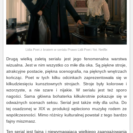
Lidia Poet z bratem w serialu Prawo Lidii Poet / fot. Netflix
Drugą wielką zaletą serialu jest jego fenomenalna warstwa
wizualna. Jest w nim wszystko co miłe dla oka. Są piękne stroje,
atrakcyjne postacie, piękna scenografia, na pięknych wnętrzach
kończąc. Poet w tych kilku odcinkach zaprezentowała się w
kilkudziesięciu kunsztownych strojach. Stroje były kolorowe i
wzorzyste, a nie szare i nijakie. W serialu jest też sporo
nagości. Sama główna bohaterka kilkukrotnie pokazuje się w
odważnych scenach seksu. Serial jest także miły dla ucha. Do
tej osadzonej w XIX w. produkcji wpleciono muzykę rodem ze
współczesności. Mimo różnicy kulturalnej powstał z tego bardzo
fajny miszmasz.
Ten serial jest fajną i niewymagającą wielkiego zaangażowania