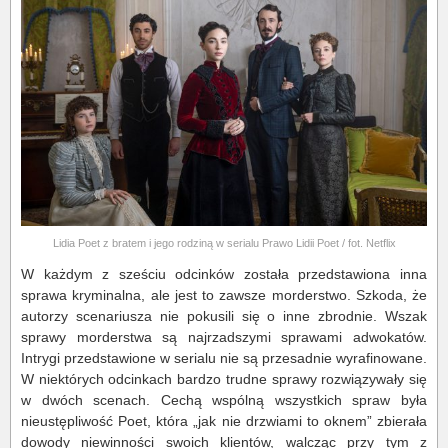
Lidia Poet z bratem i jego rodziną w serialu Prawo Lidii Poet / fot. Netflix
W każdym z sześciu odcinków została przedstawiona inna
sprawa kryminalna, ale jest to zawsze morderstwo. Szkoda, że
autorzy scenariusza nie pokusili się o inne zbrodnie. Wszak
sprawy morderstwa są najrzadszymi sprawami adwokatów.
Intrygi przedstawione w serialu nie są przesadnie wyrafinowane.
W niektórych odcinkach bardzo trudne sprawy rozwiązywały się
w dwóch scenach. Cechą wspólną wszystkich spraw była
nieustępliwość Poet, która „jak nie drzwiami to oknem” zbierała
dowody niewinności swoich klientów, walcząc przy tym z