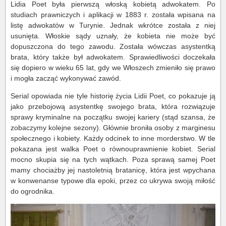
Lidia Poet była pierwszą włoską kobietą adwokatem. Po
studiach prawniczych i aplikacji w 1883 r. została wpisana na
listę adwokatów w Turynie. Jednak wkrótce została z niej
usunięta. Włoskie sądy uznały, że kobieta nie może być
dopuszczona do tego zawodu. Została wówczas asystentką
brata, który także był adwokatem. Sprawiedliwości doczekała
się dopiero w wieku 65 lat, gdy we Włoszech zmieniło się prawo
i mogła zacząć wykonywać zawód.
Serial opowiada nie tyle historię życia Lidii Poet, co pokazuje ją
jako przebojową asystentkę swojego brata, która rozwiązuje
sprawy kryminalne na początku swojej kariery (stąd szansa, że
zobaczymy kolejne sezony). Głównie broniła osoby z marginesu
społecznego i kobiety. Każdy odcinek to inne morderstwo. W tle
pokazana jest walka Poet o równouprawnienie kobiet. Serial
mocno skupia się na tych wątkach. Poza sprawą samej Poet
mamy chociażby jej nastoletnią bratanicę, która jest wpychana
w konwenanse typowe dla epoki, przez co ukrywa swoją miłość
do ogrodnika.