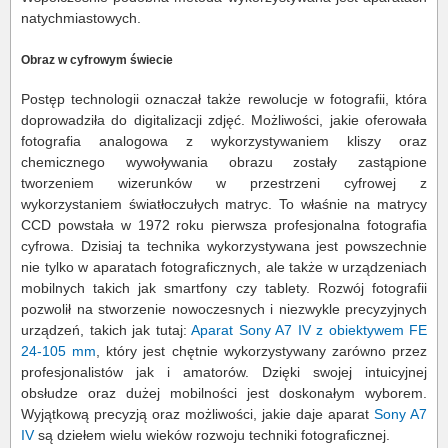
natychmiastowych.
Obraz w cyfrowym świecie
Postęp technologii oznaczał także rewolucje w fotografii, która
doprowadziła do digitalizacji zdjęć. Możliwości, jakie oferowała
fotografia analogowa z wykorzystywaniem kliszy oraz
chemicznego wywoływania obrazu zostały zastąpione
tworzeniem wizerunków w przestrzeni cyfrowej z
wykorzystaniem światłoczułych matryc. To właśnie na matrycy
CCD powstała w 1972 roku pierwsza profesjonalna fotografia
cyfrowa. Dzisiaj ta technika wykorzystywana jest powszechnie
nie tylko w aparatach fotograficznych, ale także w urządzeniach
mobilnych takich jak smartfony czy tablety. Rozwój fotografii
pozwolił na stworzenie nowoczesnych i niezwykle precyzyjnych
urządzeń, takich jak tutaj:
Aparat Sony A7 IV z obiektywem FE
24-105 mm
, który jest chętnie wykorzystywany zarówno przez
profesjonalistów jak i amatorów. Dzięki swojej intuicyjnej
obsłudze oraz dużej mobilności jest doskonałym wyborem.
Wyjątkową precyzją oraz możliwości, jakie daje aparat
Sony A7
IV
są dziełem wielu wieków rozwoju techniki fotograficznej.