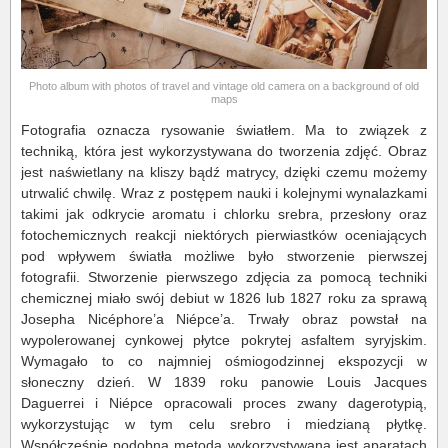
Photo album with photos of travel and vintage old camera on a background of old
maps
Fotografia oznacza rysowanie światłem. Ma to związek z
techniką, która jest wykorzystywana do tworzenia zdjęć. Obraz
jest naświetlany na kliszy bądź matrycy, dzięki czemu możemy
utrwalić chwilę. Wraz z postępem nauki i kolejnymi wynalazkami
takimi jak odkrycie aromatu i chlorku srebra, przesłony oraz
fotochemicznych reakcji niektórych pierwiastków oceniających
pod wpływem światła możliwe było stworzenie pierwszej
fotografii. Stworzenie pierwszego zdjęcia za pomocą techniki
chemicznej miało swój debiut w 1826 lub 1827 roku za sprawą
Josepha Nicéphore’a Niépce’a. Trwały obraz powstał na
wypolerowanej cynkowej płytce pokrytej asfaltem syryjskim.
Wymagało to co najmniej ośmiogodzinnej ekspozycji w
słoneczny dzień. W 1839 roku panowie Louis Jacques
Daguerrei i Niépce opracowali proces zwany dagerotypią,
wykorzystując w tym celu srebro i miedzianą płytkę.
Współcześnie podobna metoda wykorzystywana jest aparatach