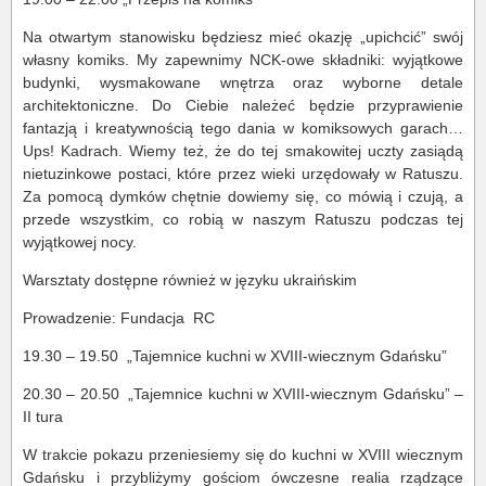
Na otwartym stanowisku będziesz mieć okazję „upichcić” swój
własny komiks. My zapewnimy NCK-owe składniki: wyjątkowe
budynki, wysmakowane wnętrza oraz wyborne detale
architektoniczne. Do Ciebie należeć będzie przyprawienie
fantazją i kreatywnością tego dania w komiksowych garach…
Ups! Kadrach. Wiemy też, że do tej smakowitej uczty zasiądą
nietuzinkowe postaci, które przez wieki urzędowały w Ratuszu.
Za pomocą dymków chętnie dowiemy się, co mówią i czują, a
przede wszystkim, co robią w naszym Ratuszu podczas tej
wyjątkowej nocy.
Warsztaty dostępne również w języku ukraińskim
Prowadzenie: Fundacja RC
19.30 – 19.50 „Tajemnice kuchni w XVIII-wiecznym Gdańsku”
20.30 – 20.50 „Tajemnice kuchni w XVIII-wiecznym Gdańsku” –
II tura
W trakcie pokazu przeniesiemy się do kuchni w XVIII wiecznym
Gdańsku i przybliżymy gościom ówczesne realia rządzące