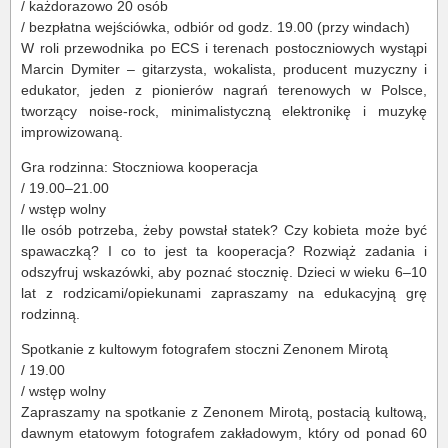
/ każdorazowo 20 osób
/ bezpłatna wejściówka, odbiór od godz. 19.00 (przy windach)
W roli przewodnika po ECS i terenach postoczniowych wystąpi
Marcin Dymiter – gitarzysta, wokalista, producent muzyczny i
edukator, jeden z pionierów nagrań terenowych w Polsce,
tworzący noise-rock, minimalistyczną elektronikę i muzykę
improwizowaną.
Gra rodzinna: Stoczniowa kooperacja
/ 19.00–21.00
/ wstęp wolny
Ile osób potrzeba, żeby powstał statek? Czy kobieta może być
spawaczką? I co to jest ta kooperacja? Rozwiąż zadania i
odszyfruj wskazówki, aby poznać stocznię. Dzieci w wieku 6–10
lat z rodzicami/opiekunami zapraszamy na edukacyjną grę
rodzinną.
Spotkanie z kultowym fotografem stoczni Zenonem Mirotą
/ 19.00
/ wstęp wolny
Zapraszamy na spotkanie z Zenonem Mirotą, postacią kultową,
dawnym etatowym fotografem zakładowym, który od ponad 60