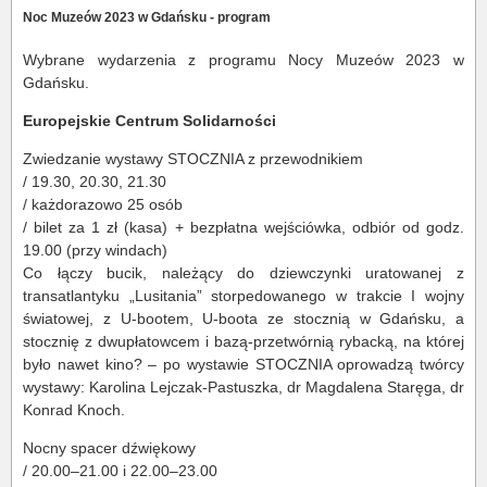
Noc Muzeów 2023 w Gdańsku - program
Wybrane wydarzenia z programu Nocy Muzeów 2023 w
Gdańsku.
Europejskie Centrum Solidarności
Zwiedzanie wystawy STOCZNIA z przewodnikiem
/ 19.30, 20.30, 21.30
/ każdorazowo 25 osób
/ bilet za 1 zł (kasa) + bezpłatna wejściówka, odbiór od godz.
19.00 (przy windach)
Co łączy bucik, należący do dziewczynki uratowanej z
transatlantyku „Lusitania” storpedowanego w trakcie I wojny
światowej, z U-bootem, U-boota ze stocznią w Gdańsku, a
stocznię z dwupłatowcem i bazą-przetwórnią rybacką, na której
było nawet kino? – po wystawie STOCZNIA oprowadzą twórcy
wystawy: Karolina Lejczak-Pastuszka, dr Magdalena Staręga, dr
Konrad Knoch.
Nocny spacer dźwiękowy
/ 20.00–21.00 i 22.00–23.00