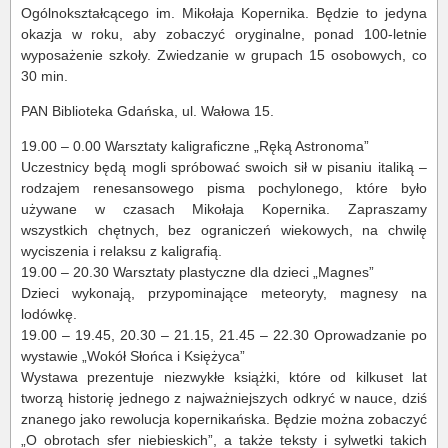
Ogólnokształcącego im. Mikołaja Kopernika. Będzie to jedyna
okazja w roku, aby zobaczyć oryginalne, ponad 100-letnie
wyposażenie szkoły. Zwiedzanie w grupach 15 osobowych, co
30 min.
PAN Biblioteka Gdańska, ul. Wałowa 15.
19.00 – 0.00 Warsztaty kaligraficzne „Ręką Astronoma”
Uczestnicy będą mogli spróbować swoich sił w pisaniu italiką –
rodzajem renesansowego pisma pochylonego, które było
używane w czasach Mikołaja Kopernika. Zapraszamy
wszystkich chętnych, bez ograniczeń wiekowych, na chwilę
wyciszenia i relaksu z kaligrafią.
19.00 – 20.30 Warsztaty plastyczne dla dzieci „Magnes”
Dzieci wykonają, przypominające meteoryty, magnesy na
lodówkę.
19.00 – 19.45, 20.30 – 21.15, 21.45 – 22.30 Oprowadzanie po
wystawie „Wokół Słońca i Księżyca”
Wystawa prezentuje niezwykłe książki, które od kilkuset lat
tworzą historię jednego z najważniejszych odkryć w nauce, dziś
znanego jako rewolucja kopernikańska. Będzie można zobaczyć
„O obrotach sfer niebieskich”, a także teksty i sylwetki takich