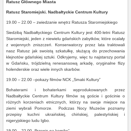
Ratusz Głównego Miasta
Ratusz Staromiejski. Nadbałtyckie Centrum Kultury
19.00 – 22.00 – zwiedzanie wnętrz Ratusza Staromiejskiego
Siedzibą Nadbałtyckiego Centrum Kultury jest 400-letni Ratusz
Staromiejski, jeden z niewielu gdańskich zabytków, które ocalały
z wojennych zniszczeń. Konserwatorzy przez lata traktowali
nasz Ratusz jak swoistą szkatułkę, służącą do przechowania
klejnotów gdańskiej sztuki. Odkryjemy, więc tu najstarszy portal
w Gdańsku, trójdzielną renesansową arkadę, oryginalne flizy
holenderskie oraz wiele innych skarbów.
19.00 – 22.00 –pokazy filmów NCK „Smaki Kultury”
Bohaterami i bohaterkami wyprodukowanych przez
Nadbałtyckie Centrum Kultury filmów są goście i gościnie o
różnych korzeniach etnicznych, którzy na swoje miejsce na
ziemi wybrali Pomorze. Podczas Nocy Muzeów poznamy
przepisy kuchni ukraińskiej, chińskiej, palestyńskiej i
nigeryjskiego ludu Igbo.
19.00 – 22.00 „Przepis na komiks”