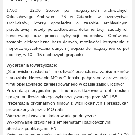
17.00 – 22.00 Spacer po magazynach archiwalnych
Oddziałowego Archiwum IPN w Gdańsku w towarzystwie
archiwistów, którzy opowiedzą o zasobie archiwalnym,
przedstawią metody porządkowania dokumentacji, zasady ich
konserwacji oraz proces cyfryzacji materiałów. Omówiona
zostanie elektroniczna baza danych, możliwości korzystania z
niej oraz wyszukiwania danych ( wejścia do magazynów co pół
godziny, w 10 – 15 osobowych grupach)
Wydarzenia towarzyszące:
„Stanowisko nasłuchu” – możliwość odsłuchania zapisu rozmów
stanowiska kierowania MO w Gdańsku połączona z prezentacją
filmu operacyjnego zarejestrowanego w czasie zajść ulicznych
Prezentacja oryginalnego filmu instruktażowego dot. obsługi
sprzętu audiowizualnego wykorzystywanego prze MO i SB
Prezentacja oryginalnych filmów z wizji lokalnych i przeszukań
prowadzonych przez MO i SB
Warsztaty plastyczne: kolorowanki patriotyczne
Wykonywanie przypinek z emblematami patriotycznymi
Stoisko z publikacjami IPN
Zwiedzanie magazynów archiwalnych: co pół godziny od 17.00