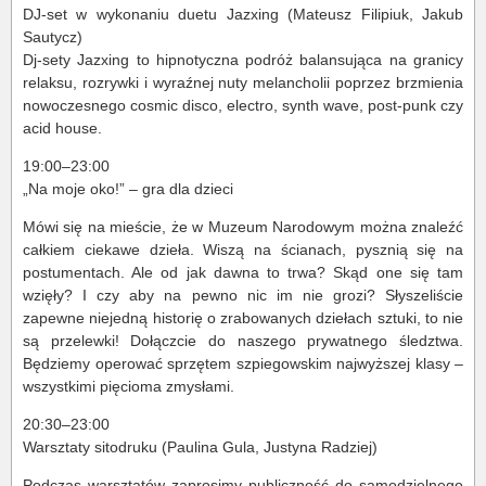
DJ-set w wykonaniu duetu Jazxing (Mateusz Filipiuk, Jakub
Sautycz)
Dj-sety Jazxing to hipnotyczna podróż balansująca na granicy
relaksu, rozrywki i wyraźnej nuty melancholii poprzez brzmienia
nowoczesnego cosmic disco, electro, synth wave, post-punk czy
acid house.
19:00–23:00
„Na moje oko!” – gra dla dzieci
Mówi się na mieście, że w Muzeum Narodowym można znaleźć
całkiem ciekawe dzieła. Wiszą na ścianach, pysznią się na
postumentach. Ale od jak dawna to trwa? Skąd one się tam
wzięły? I czy aby na pewno nic im nie grozi? Słyszeliście
zapewne niejedną historię o zrabowanych dziełach sztuki, to nie
są przelewki! Dołączcie do naszego prywatnego śledztwa.
Będziemy operować sprzętem szpiegowskim najwyższej klasy –
wszystkimi pięcioma zmysłami.
20:30–23:00
Warsztaty sitodruku (Paulina Gula, Justyna Radziej)
Podczas warsztatów zaprosimy publiczność do samodzielnego