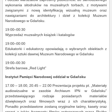
wykonania sitodruków na muzealnych torbach, z motywami
związanymi z nową identyfikacją wizualną muzeum oraz
nawiązaniami do architektury i dzieł z kolekcji Muzeum
Narodowego w Gdańsku.
19:00–00:30
Wyprzedaż muzealnych książek i katalogów
19:00–00:00
Edukatorki i edukatorzy opowiadają o wybranych obiektach z
kolekcji sztuki dawnej Muzeum Narodowego w Gdańsku
19:00–00:30
Strefa barowa „Red Light”
Instytut Pamięci Narodowej oddział w Gdańsku
17.00 – 18.00, 20.45 – 22.00 Prezentacja projektu pt. „Materiały
audiowizualne w zasobie Archiwum IPN w Gdańsku”
przedstawiającego rodzaje posiadanych materiałów
dźwiękowych oraz filmowych wraz z ich charakterystyką.
Ponadto przedstawione zostaną oryginalne taśmy, kasety oraz
sprzęt a także fragmenty filmów wytworzonych przez Służbę