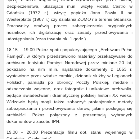
Bezpieczeństwa, ukazujące m.in. wizytę Fidela Castro w
Gdańsku (1972 r.), wizytę papieża Jana Pawła II na
Westerplatte (1987 r.) czy działania ZOMO na terenie Gdańska.
Pracownicy omówią proces zabezpieczenia oryginalnych
nośników, ich digitalizację oraz zasady przechowywania i
udostępniania (czas trwania ok. 1 godz.)
18.15 – 19.00 Pokaz spotu popularyzującego „Archiwum Pełne
Pamięci”, w którym przedstawiono materiały przekazywane do
archiwum Instytutu Pamięci Narodowej przez minione 20 lat;
pokazano na nim m.in. najstarsze dokumenty z 1853 r.
wystawione przez władze carskie, dziennik służby w Legionach
Polskich, pamiątki po obrońcy Poczty Polskiej, medale i
odznaczenia wojenne, oraz fotografie i unikatowe archiwalia,
będące świadectwami dramatycznej polskiej historii XX wieku.
Widzowie będą mogli także zobaczyć profesjonalne metody
zabezpieczania i przechowywania darów, jakimi posługują się
archiwiści. Pokaz połączony z prezentacją wybranych
dokumentów z zasobu IPN.
19.00 – 20.30 Prezentacja filmu dot. stanu wojennego w
Gdańsku: „Czołgi jadą”