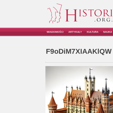
WIADOMOŚCI
ARTYKUŁY
KULTURA
NAUKA
F9oDiM7XIAAKlQW