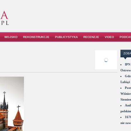
WOJSKO
REKONSTRUKCJE
PUBLICYSTYKA
RECENZJE
VIDEO
PODCA
ZOBA
IPN 
Ostrowi
Gdzi
Lubiąż 
Post
Wiśniow
Siemie
Amba
polskim
1670
nie zaw