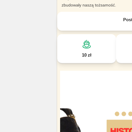
zbudowały naszą tożsamość.
Pos
10 zł