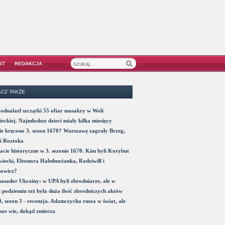
ST
REDAKCJA
CZ TAKŻE
odnalazł szczątki 55 ofiar masakry w Woli
eckiej. Najmłodsze dzieci miały kilka miesięcy
e kręcono 3. sezon 1670? Warszawę zagrały Brzeg,
i Roztoka
acie historyczne w 3. sezonie 1670. Kim byli Korybut
iecki, Eleonora Habsburżanka, Radziwiłł i
nowicz?
sador Ukrainy: w UPA byli zbrodniarze, ale w
 podziemiu też była duża ilość zbrodniczych aktów
, sezon 3 - recenzja. Adamczycha rusza w świat, ale
sze wie, dokąd zmierza