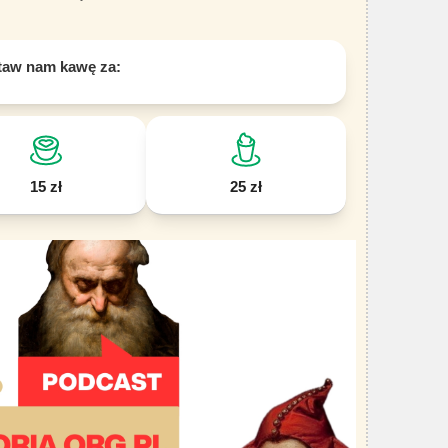
taw nam kawę za:
15 zł
25 zł