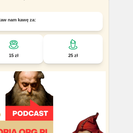
taw nam kawę za:
15 zł
25 zł