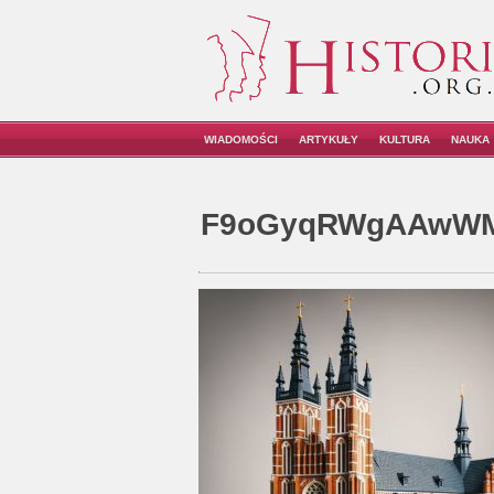
WIADOMOŚCI
ARTYKUŁY
KULTURA
NAUKA
F9oGyqRWgAAwWM