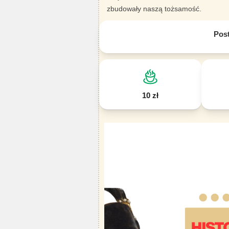
zbudowały naszą tożsamość.
Pos
10 zł