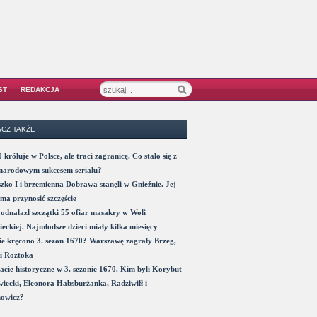
ST
REDAKCJA
CZ TAKŻE
 króluje w Polsce, ale traci zagranicę. Co stało się z
narodowym sukcesem serialu?
zko I i brzemienna Dobrawa stanęli w Gnieźnie. Jej
ma przynosić szczęście
odnalazł szczątki 55 ofiar masakry w Woli
eckiej. Najmłodsze dzieci miały kilka miesięcy
e kręcono 3. sezon 1670? Warszawę zagrały Brzeg,
i Roztoka
acie historyczne w 3. sezonie 1670. Kim byli Korybut
iecki, Eleonora Habsburżanka, Radziwiłł i
nowicz?