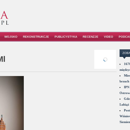
WOJSKO
REKONSTRUKCJE
PUBLICYSTYKA
RECENZJE
VIDEO
PODCA
ZOBA
l
1670
między
Mies
brzuch 
IPN 
Ostrowi
Gdzi
Lubiąż 
Post
Wiśniow
Siemie