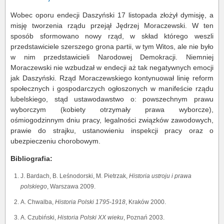
Wobec oporu endecji Daszyński 17 listopada złożył dymisję, a
misję tworzenia rządu przejął Jędrzej Moraczewski. W ten
sposób sformowano nowy rząd, w skład którego weszli
przedstawiciele szerszego grona partii, w tym Witos, ale nie było
w nim przedstawicieli Narodowej Demokracji. Niemniej
Moraczewski nie wzbudzał w endecji aż tak negatywnych emocji
jak Daszyński. Rząd Moraczewskiego kontynuował linię reform
społecznych i gospodarczych ogłoszonych w manifeście rządu
lubelskiego, stąd ustawodawstwo o: powszechnym prawu
wyborczym (kobiety otrzymały prawa wyborcze),
ośmiogodzinnym dniu pracy, legalności związków zawodowych,
prawie do strajku, ustanowieniu inspekcji pracy oraz o
ubezpieczeniu chorobowym.
Bibliografia:
J. Bardach, B. Leśnodorski, M. Pietrzak,
Historia ustroju i prawa
polskiego
, Warszawa 2009.
A. Chwalba,
Historia Polski 1795-1918
, Kraków 2000.
A. Czubiński,
Historia Polski XX wieku
, Poznań 2003.