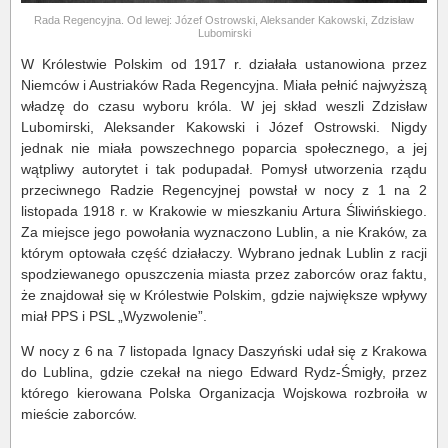
Rada Regencyjna. Od lewej: Józef Ostrowski, Aleksander Kakowski, Zdzisław
Lubomirski
W Królestwie Polskim od 1917 r. działała ustanowiona przez
Niemców i Austriaków Rada Regencyjna. Miała pełnić najwyższą
władzę do czasu wyboru króla. W jej skład weszli Zdzisław
Lubomirski, Aleksander Kakowski i Józef Ostrowski. Nigdy
jednak nie miała powszechnego poparcia społecznego, a jej
wątpliwy autorytet i tak podupadał. Pomysł utworzenia rządu
przeciwnego Radzie Regencyjnej powstał w nocy z 1 na 2
listopada 1918 r. w Krakowie w mieszkaniu Artura Śliwińskiego.
Za miejsce jego powołania wyznaczono Lublin, a nie Kraków, za
którym optowała część działaczy. Wybrano jednak Lublin z racji
spodziewanego opuszczenia miasta przez zaborców oraz faktu,
że znajdował się w Królestwie Polskim, gdzie największe wpływy
miał PPS i PSL „Wyzwolenie”.
W nocy z 6 na 7 listopada Ignacy Daszyński udał się z Krakowa
do Lublina, gdzie czekał na niego Edward Rydz-Śmigły, przez
którego kierowana Polska Organizacja Wojskowa rozbroiła w
mieście zaborców.