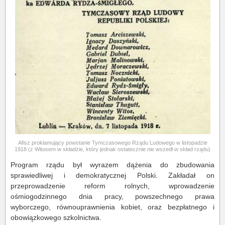
Afisz proklamujący powstanie Tymczasowego Rządu Ludowego w listopadzie
1918 (z Witosem w składzie, który jednak ostatecznie nie wszedł w skład rządu)
Program rządu był wyrazem dążenia do zbudowania
sprawiedliwej i demokratycznej Polski. Zakładał on
przeprowadzenie reform rolnych, wprowadzenie
ośmiogodzinnego dnia pracy, powszechnego prawa
wyborczego, równouprawnienia kobiet, oraz bezpłatnego i
obowiązkowego szkolnictwa.