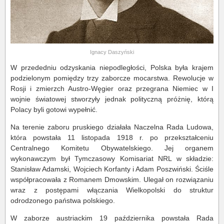
Ignacy Daszyński
W przededniu odzyskania niepodległości, Polska była krajem
podzielonym pomiędzy trzy zaborcze mocarstwa. Rewolucje w
Rosji i zmierzch Austro-Węgier oraz przegrana Niemiec w I
wojnie światowej stworzyły jednak polityczną próżnię, którą
Polacy byli gotowi wypełnić.
Na terenie zaboru pruskiego działała Naczelna Rada Ludowa,
która powstała 11 listopada 1918 r. po przekształceniu
Centralnego Komitetu Obywatelskiego. Jej organem
wykonawczym był Tymczasowy Komisariat NRL w składzie:
Stanisław Adamski, Wojciech Korfanty i Adam Poszwiński. Ściśle
współpracowała z Romanem Dmowskim. Ulegał on rozwiązaniu
wraz z postępami włączania Wielkopolski do struktur
odrodzonego państwa polskiego.
W zaborze austriackim 19 października powstała Rada