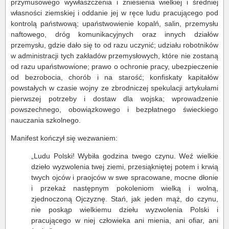
przymusowego wywłaszczenia i zniesienia wielkiej i średniej
własności ziemskiej i oddanie jej w ręce ludu pracującego pod
kontrolą państwową; upaństwowienie kopalń, salin, przemysłu
naftowego, dróg komunikacyjnych oraz innych działów
przemysłu, gdzie dało się to od razu uczynić; udziału robotników
w administracji tych zakładów przemysłowych, które nie zostaną
od razu upaństwowione; prawo o ochronie pracy, ubezpieczenie
od bezrobocia, chorób i na starość; konfiskaty kapitałów
powstałych w czasie wojny ze zbrodniczej spekulacji artykułami
pierwszej potrzeby i dostaw dla wojska; wprowadzenie
powszechnego, obowiązkowego i bezpłatnego świeckiego
nauczania szkolnego.
Manifest kończył się wezwaniem:
„Ludu Polski! Wybiła godzina twego czynu. Weź wielkie
dzieło wyzwolenia twej ziemi, przesiąkniętej potem i krwią
twych ojców i praojców w swe spracowane, mocne dłonie
i przekaż następnym pokoleniom wielką i wolną,
zjednoczoną Ojczyznę. Stań, jak jeden mąż, do czynu,
nie poskąp wielkiemu dziełu wyzwolenia Polski i
pracującego w niej człowieka ani mienia, ani ofiar, ani