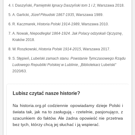
I. Daszyński,
Pamiętniki Ignacy Daszyński tom 1 i 2
, Warszawa 2018.
A. Garlicki,
Józef Piłsudski 1867-1935
, Warszawa 1989.
R. Kaczmarek,
Historia Polski 1914-1989
, Warszawa 2010.
A. Nowak,
Niepodległa! 1864-1924. Jak Polacy odzyskali Ojczyznę
,
Kraków 2018.
W. Roszkowski,
Historia Polski 1914-2015
, Warszawa 2017.
S. Stępień,
Lubelski zamach stanu. Powstanie Tymczasowego Rządu
Ludowego Republiki Polskiej w Lublinie
, „Bibliotekarz Lubelski”
2020/63.
Lubisz czytać nasze historie?
Na historia.org.pl codziennie opowiadamy dzieje Polski i
świata tak, jak na to zasługują - rzetelnie, pasjonująco, z
szacunkiem do faktów. Ale żadna opowieść nie przetrwa
bez tych, którzy chcą jej słuchać i ją wspierać.