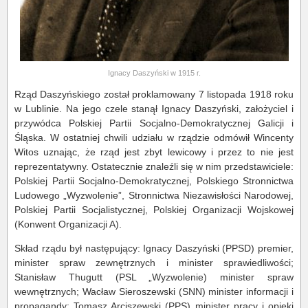
Ignacy Daszyński w 1915 r.
Rząd Daszyńskiego został proklamowany 7 listopada 1918 roku
w Lublinie. Na jego czele stanął Ignacy Daszyński, założyciel i
przywódca Polskiej Partii Socjalno-Demokratycznej Galicji i
Śląska. W ostatniej chwili udziału w rządzie odmówił Wincenty
Witos uznając, że rząd jest zbyt lewicowy i przez to nie jest
reprezentatywny. Ostatecznie znaleźli się w nim przedstawiciele:
Polskiej Partii Socjalno-Demokratycznej, Polskiego Stronnictwa
Ludowego „Wyzwolenie”, Stronnictwa Niezawisłości Narodowej,
Polskiej Partii Socjalistycznej, Polskiej Organizacji Wojskowej
(Konwent Organizacji A).
Skład rządu był następujący: Ignacy Daszyński (PPSD) premier,
minister spraw zewnętrznych i minister sprawiedliwości;
Stanisław Thugutt (PSL „Wyzwolenie) minister spraw
wewnętrznych; Wacław Sieroszewski (SNN) minister informacji i
propagandy; Tomasz Arciszewski (PPS) minister pracy i opieki