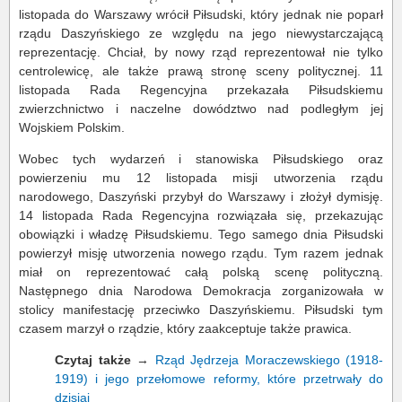
listopada do Warszawy wrócił Piłsudski, który jednak nie poparł
rządu Daszyńskiego ze względu na jego niewystarczającą
reprezentację. Chciał, by nowy rząd reprezentował nie tylko
centrolewicę, ale także prawą stronę sceny politycznej. 11
listopada Rada Regencyjna przekazała Piłsudskiemu
zwierzchnictwo i naczelne dowództwo nad podległym jej
Wojskiem Polskim.
Wobec tych wydarzeń i stanowiska Piłsudskiego oraz
powierzeniu mu 12 listopada misji utworzenia rządu
narodowego, Daszyński przybył do Warszawy i złożył dymisję.
14 listopada Rada Regencyjna rozwiązała się, przekazując
obowiązki i władzę Piłsudskiemu. Tego samego dnia Piłsudski
powierzył misję utworzenia nowego rządu. Tym razem jednak
miał on reprezentować całą polską scenę polityczną.
Następnego dnia Narodowa Demokracja zorganizowała w
stolicy manifestację przeciwko Daszyńskiemu. Piłsudski tym
czasem marzył o rządzie, który zaakceptuje także prawica.
Czytaj także
→
Rząd Jędrzeja Moraczewskiego (1918-
1919) i jego przełomowe reformy, które przetrwały do
dzisiaj