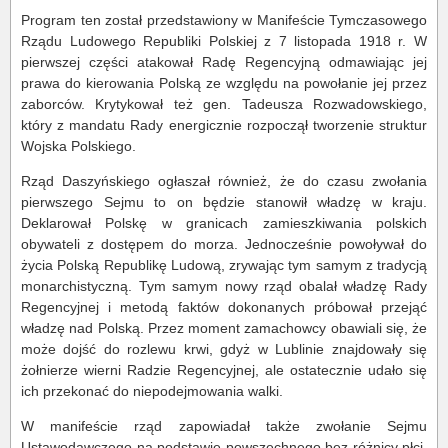
Program ten został przedstawiony w Manifeście Tymczasowego
Rządu Ludowego Republiki Polskiej z 7 listopada 1918 r. W
pierwszej części atakował Radę Regencyjną odmawiając jej
prawa do kierowania Polską ze względu na powołanie jej przez
zaborców. Krytykował też gen. Tadeusza Rozwadowskiego,
który z mandatu Rady energicznie rozpoczął tworzenie struktur
Wojska Polskiego.
Rząd Daszyńskiego ogłaszał również, że do czasu zwołania
pierwszego Sejmu to on będzie stanowił władzę w kraju.
Deklarował Polskę w granicach zamieszkiwania polskich
obywateli z dostępem do morza. Jednocześnie powoływał do
życia Polską Republikę Ludową, zrywając tym samym z tradycją
monarchistyczną. Tym samym nowy rząd obalał władzę Rady
Regencyjnej i metodą faktów dokonanych próbował przejąć
władzę nad Polską. Przez moment zamachowcy obawiali się, że
może dojść do rozlewu krwi, gdyż w Lublinie znajdowały się
żołnierze wierni Radzie Regencyjnej, ale ostatecznie udało się
ich przekonać do niepodejmowania walki.
W manifeście rząd zapowiadał także zwołanie Sejmu
Ustawodawczego na podstawie powszechnego bez różnicy płci,