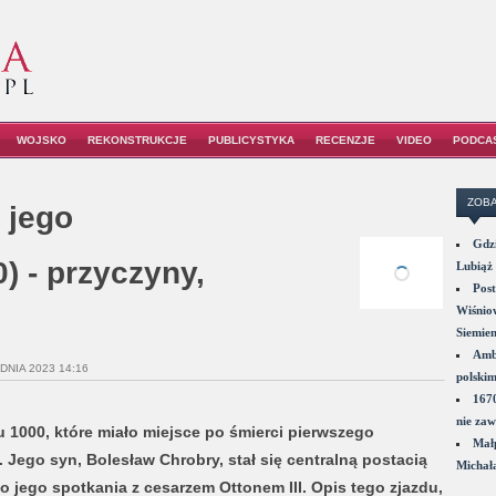
WOJSKO
REKONSTRUKCJE
PUBLICYSTYKA
RECENZJE
VIDEO
PODCA
ZOBA
 jego
Gdzi
) - przyczyny,
Lubiąż 
Post
Wiśniow
Siemie
Amba
DNIA 2023 14:16
polskim
1670
nie zaw
u 1000, które miało miejsce po śmierci pierwszego
Małp
 Jego syn, Bolesław Chrobry, stał się centralną postacią
Michał
do jego spotkania z cesarzem Ottonem III. Opis tego zjazdu,