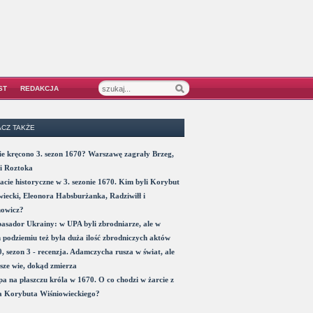
ST
REDAKCJA
CZ TAKŻE
e kręcono 3. sezon 1670? Warszawę zagrały Brzeg,
i Roztoka
acie historyczne w 3. sezonie 1670. Kim byli Korybut
iecki, Eleonora Habsburżanka, Radziwiłł i
nowicz?
sador Ukrainy: w UPA byli zbrodniarze, ale w
 podziemiu też była duża ilość zbrodniczych aktów
, sezon 3 - recenzja. Adamczycha rusza w świat, ale
sze wie, dokąd zmierza
a na płaszczu króla w 1670. O co chodzi w żarcie z
a Korybuta Wiśniowieckiego?