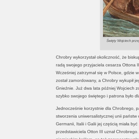
Święty Wojciech prze
Chrobry wykorzystał okoliczność, że bisku
radą swojego przyjaciela cesarza Ottona I
Wcześniej zatrzymał się w Polsce, gdzie w
został zamordowany, a Chrobry wykupił jeg
Gnieźnie. Już dwa lata później Wojciech zo
szybko swojego świętego i patrona było d
Jednocześnie korzystnie dla Chrobrego, pa
stworzenia uniwersalistycznej unii państw
Germanii, Italii i Galii jej częścią miała b
przedstawiciela Otton III uznał Chrobrego