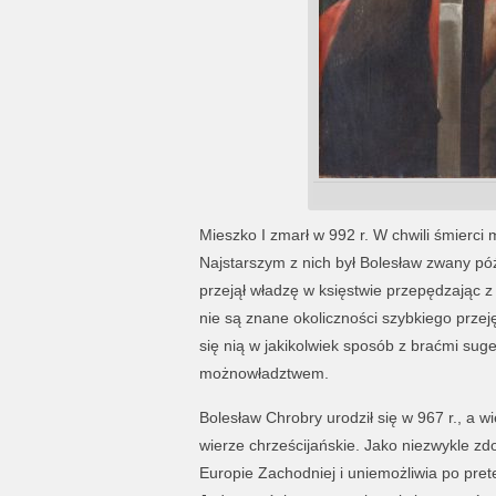
Mieszko I zmarł w 992 r. W chwili śmierci 
Najstarszym z nich był Bolesław zwany pó
przejął władzę w księstwie przepędzając z n
nie są znane okoliczności szybkiego przeję
się nią w jakikolwiek sposób z braćmi suge
możnowładztwem.
Bolesław Chrobry urodził się w 967 r., a w
wierze chrześcijańskie. Jako niezwykle zdo
Europie Zachodniej i uniemożliwia po prete