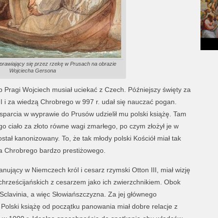
prawiający się przez rzekę w Prusach na obrazie
Wojciecha Gersona
p Pragi Wojciech musiał uciekać z Czech. Późniejszy święty za
II i za wiedzą Chrobrego w 997 r. udał się nauczać pogan.
sparcia w wyprawie do Prusów udzielił mu polski książę. Tam
o ciało za złoto równe wagi zmarłego, po czym złożył je w
stał kanonizowany. To, że tak młody polski Kościół miał tak
la Chrobrego bardzo prestiżowego.
nujący w Niemczech król i cesarz rzymski Otton III, miał wizję
 chrześcijańskich z cesarzem jako ich zwierzchnikiem. Obok
yć Sclavinia, a więc Słowiańszczyzna. Za jej głównego
. Polski książę od początku panowania miał dobre relacje z