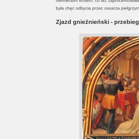
niemieckim królem, co też zaprocentowała
była chęć odbycia przez cesarza pielgrzym
Zjazd gnieźnieński - przebieg