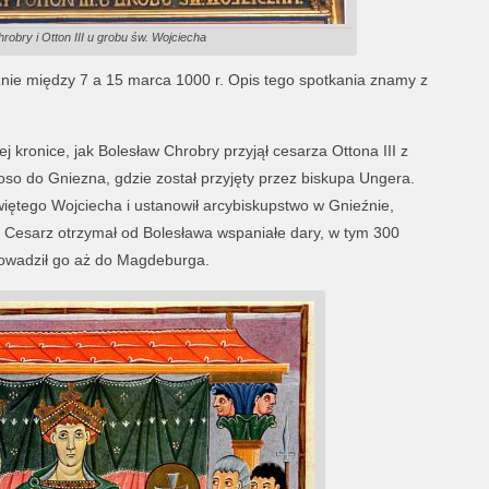
robry i Otton III u grobu św. Wojciecha
nie między 7 a 15 marca 1000 r. Opis tego spotkania znamy z
j kronice, jak Bolesław Chrobry przyjął cesarza Ottona III z
so do Gniezna, gdzie został przyjęty przez biskupa Ungera.
świętego Wojciecha i ustanowił arcybiskupstwo w Gnieźnie,
. Cesarz otrzymał od Bolesława wspaniałe dary, w tym 300
rowadził go aż do Magdeburga.