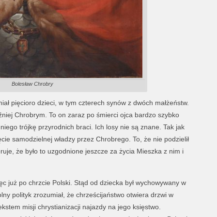
Bolesław Chrobry
miał pięcioro dzieci, w tym czterech synów z dwóch małżeństw.
źniej Chrobrym. To on zaraz po śmierci ojca bardzo szybko
iego trójkę przyrodnich braci. Ich losy nie są znane. Tak jak
cie samodzielnej władzy przez Chrobrego. To, że nie podzielił
ruje, że było to uzgodnione jeszcze za życia Mieszka z nim i
ięc już po chrzcie Polski. Stąd od dziecka był wychowywany w
lny polityk zrozumiał, że chrześcijaństwo otwiera drzwi w
kstem misji chrystianizacji najazdy na jego księstwo.