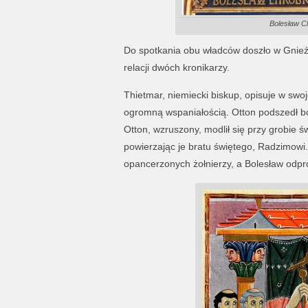
Bolesław Ch
Do spotkania obu władców doszło w Gnieź
relacji dwóch kronikarzy.
Thietmar, niemiecki biskup, opisuje w swoje
ogromną wspaniałością. Otton podszedł bo
Otton, wzruszony, modlił się przy grobie 
powierzając je bratu świętego, Radzimowi
opancerzonych żołnierzy, a Bolesław odp