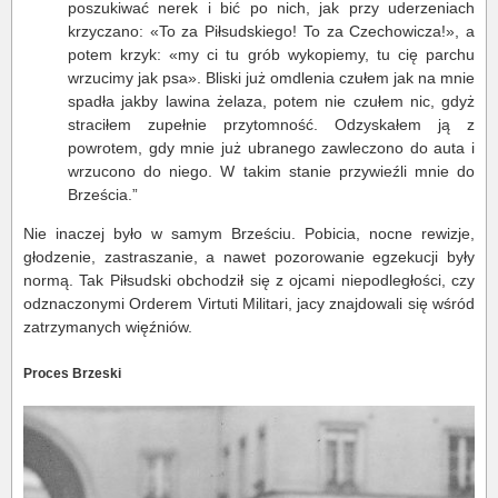
poszukiwać nerek i bić po nich, jak przy uderzeniach
krzyczano: «To za Piłsudskiego! To za Czechowicza!», a
potem krzyk: «my ci tu grób wykopiemy, tu cię parchu
wrzucimy jak psa». Bliski już omdlenia czułem jak na mnie
spadła jakby lawina żelaza, potem nie czułem nic, gdyż
straciłem zupełnie przytomność. Odzyskałem ją z
powrotem, gdy mnie już ubranego zawleczono do auta i
wrzucono do niego. W takim stanie przywieźli mnie do
Brześcia.”
Nie inaczej było w samym Brześciu. Pobicia, nocne rewizje,
głodzenie, zastraszanie, a nawet pozorowanie egzekucji były
normą. Tak Piłsudski obchodził się z ojcami niepodległości, czy
odznaczonymi Orderem Virtuti Militari, jacy znajdowali się wśród
zatrzymanych więźniów.
Proces Brzeski