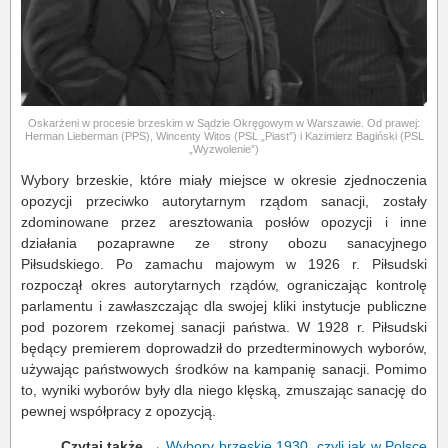
Oskarżeni w procesie brzeskim w Sądzie Okręgowym w Warszawie. Od prawej:
Herman Lieberman (PPS), Wincenty Witos (PSL „Piast”) i Kazimierz Bagiński (PSL
„Wyzwolenie”)
Wybory brzeskie, które miały miejsce w okresie zjednoczenia
opozycji przeciwko autorytarnym rządom sanacji, zostały
zdominowane przez aresztowania posłów opozycji i inne
działania pozaprawne ze strony obozu sanacyjnego
Piłsudskiego. Po zamachu majowym w 1926 r. Piłsudski
rozpoczął okres autorytarnych rządów, ograniczając kontrolę
parlamentu i zawłaszczając dla swojej kliki instytucje publiczne
pod pozorem rzekomej sanacji państwa. W 1928 r. Piłsudski
będący premierem doprowadził do przedterminowych wyborów,
używając państwowych środków na kampanię sanacji. Pomimo
to, wyniki wyborów były dla niego klęską, zmuszając sanację do
pewnej współpracy z opozycją.
Czytaj także
→
Wybory brzeskie 1930, czyli jak w Polsce