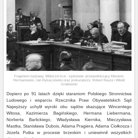
Fragment rozprawy. Widoczni m.in.: sędziowie: przewodniczący Klemens
Hermanowski, Jan Rykaczewski oraz prokuratorzy: Robert Rauze i Witold
Grabowski
Dopiero po 91 latach dzięki staraniom Polskiego Stronnictwa
Ludowego i wsparciu Rzecznika Praw Obywatelskich Sąd
Najwyższy uchylił wyroki obu sądów skazujące Wincentego
Witosa, Kazimierza Bagińskiego, Hermana Liebermana,
Norberta Barlickiego, Władysława Kiernika, Mieczysława
Mastka, Stanisława Dubois, Adama Pragiera, Adama Ciołkosza i
Józefa Putka w procesie brzeskim i uniewinnił wszystkich