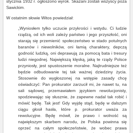
stycznia 1932 r. ogłoszono wyrok. Skazani zostali wszyscy poza
Sawickim.
W ostatnim słowie Witos powiedział:
„Wyniosłem tylko uczucie przykrości i wstydu. Ci ludzie
rządzą, od ich woli zależy państwo i jego przyszłość, oni
starają się przemienić społeczeństwo w stado potulnych
baranów i niewolników, oni łamią charaktery, depczą
godność ludzką, oni deprawują za pomocą bata i tresury
ludzi niegodnej. Największą klęską, jaką te rządy Polsce
przyniosły, jest spustoszenie moralne. Najtrudniejsze też
będzie odbudowanie tej tak ważnej dziedziny życia.
Stosownie do wygłoszonej na wstępie zasady chcę
oświadczyć: Pan prokurator zarzucił mi, że nawet tu, na
sali sądowej, przemawiałem językiem rewolucjonisty,
spodziewając się słusznie, że zapewne nadal tak robić i
mówić będę. Tak jest! Gdy wyjdę stąd, będę w dalszym
ciągu głosił hasła, które p. prokurator uważa za
rewolucyjne. Będę mówił, że prawo i wolność są
największym skarbem narodu, że Polska powinna się
oprzeć na całym społeczeństwie, że wobec prawa