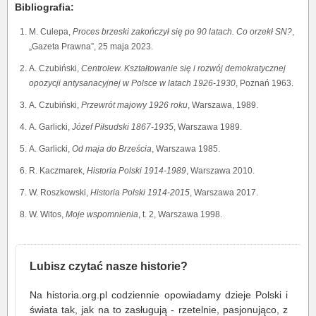
Bibliografia:
M. Culepa,
Proces brzeski zakończył się po 90 latach. Co orzekł SN?
,
„Gazeta Prawna”, 25 maja 2023.
A. Czubiński,
Centrolew. Kształtowanie się i rozwój demokratycznej
opozycji antysanacyjnej w Polsce w latach 1926-1930
, Poznań 1963.
A. Czubiński,
Przewrót majowy 1926 roku
, Warszawa, 1989.
A. Garlicki,
Józef Piłsudski 1867-1935
, Warszawa 1989.
A. Garlicki,
Od maja do Brześcia
, Warszawa 1985.
R. Kaczmarek,
Historia Polski 1914-1989
, Warszawa 2010.
W. Roszkowski,
Historia Polski 1914-2015
, Warszawa 2017.
W. Witos,
Moje wspomnienia
, t. 2, Warszawa 1998.
Lubisz czytać nasze historie?
Na historia.org.pl codziennie opowiadamy dzieje Polski i
świata tak, jak na to zasługują - rzetelnie, pasjonująco, z