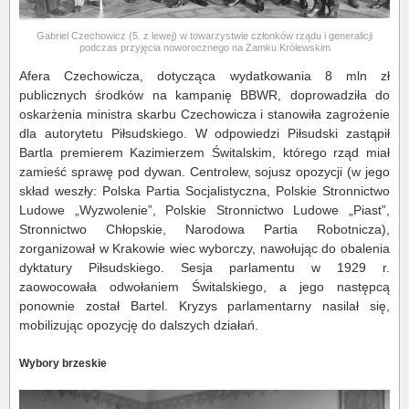
Gabriel Czechowicz (5. z lewej) w towarzystwie członków rządu i generalicji
podczas przyjęcia noworocznego na Zamku Królewskim
Afera Czechowicza, dotycząca wydatkowania 8 mln zł
publicznych środków na kampanię BBWR, doprowadziła do
oskarżenia ministra skarbu Czechowicza i stanowiła zagrożenie
dla autorytetu Piłsudskiego. W odpowiedzi Piłsudski zastąpił
Bartla premierem Kazimierzem Świtalskim, którego rząd miał
zamieść sprawę pod dywan. Centrolew, sojusz opozycji (w jego
skład weszły: Polska Partia Socjalistyczna, Polskie Stronnictwo
Ludowe „Wyzwolenie”, Polskie Stronnictwo Ludowe „Piast”,
Stronnictwo Chłopskie, Narodowa Partia Robotnicza),
zorganizował w Krakowie wiec wyborczy, nawołując do obalenia
dyktatury Piłsudskiego. Sesja parlamentu w 1929 r.
zaowocowała odwołaniem Świtalskiego, a jego następcą
ponownie został Bartel. Kryzys parlamentarny nasilał się,
mobilizując opozycję do dalszych działań.
Wybory brzeskie