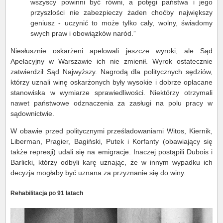
wszyscy powinni być równi, a potęgi państwa i jego
przyszłości nie zabezpieczy żaden choćby największy
geniusz - uczynić to może tylko cały, wolny, świadomy
swych praw i obowiązków naród.”
Niesłusznie oskarżeni apelowali jeszcze wyroki, ale Sąd
Apelacyjny w Warszawie ich nie zmienił. Wyrok ostatecznie
zatwierdził Sąd Najwyższy. Nagrodą dla politycznych sędziów,
którzy uznali winę oskarżonych były wysokie i dobrze opłacane
stanowiska w wymiarze sprawiedliwości. Niektórzy otrzymali
nawet państwowe odznaczenia za zasługi na polu pracy w
sądownictwie.
W obawie przed politycznymi prześladowaniami Witos, Kiernik,
Liberman, Pragier, Bagiński, Putek i Korfanty (obawiający się
także represji) udali się na emigracje. Inaczej postąpili Dubois i
Barlicki, którzy odbyli karę uznając, że w innym wypadku ich
decyzja mogłaby być uznana za przyznanie się do winy.
Rehabilitacja po 91 latach