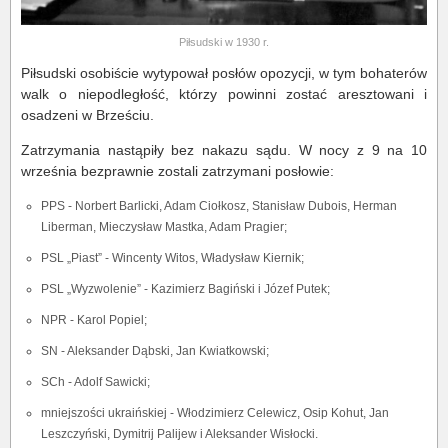
Piłsudski w 1930 r.
Piłsudski osobiście wytypował posłów opozycji, w tym bohaterów
walk o niepodległość, którzy powinni zostać aresztowani i
osadzeni w Brześciu.
Zatrzymania nastąpiły bez nakazu sądu. W nocy z 9 na 10
września bezprawnie zostali zatrzymani posłowie:
PPS - Norbert Barlicki, Adam Ciołkosz, Stanisław Dubois, Herman
Liberman, Mieczysław Mastka, Adam Pragier;
PSL „Piast” - Wincenty Witos, Władysław Kiernik;
PSL „Wyzwolenie” - Kazimierz Bagiński i Józef Putek;
NPR - Karol Popiel;
SN - Aleksander Dąbski, Jan Kwiatkowski;
SCh - Adolf Sawicki;
mniejszości ukraińskiej - Włodzimierz Celewicz, Osip Kohut, Jan
Leszczyński, Dymitrij Palijew i Aleksander Wisłocki.