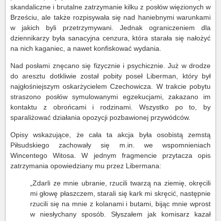
skandaliczne i brutalne zatrzymanie kilku z posłów więzionych w
Brześciu, ale także rozpisywała się nad haniebnymi warunkami
w jakich byli przetrzymywani. Jednak ograniczeniem dla
dziennikarzy była sanacyjna cenzura, która starała się nałożyć
na nich kaganiec, a nawet konfiskować wydania.
Nad posłami znęcano się fizycznie i psychicznie. Już w drodze
do aresztu dotkliwie został pobity poseł Liberman, który był
najgłośniejszym oskarżycielem Czechowicza. W trakcie pobytu
straszono posłów symulowanymi egzekucjami, zakazano im
kontaktu z obrońcami i rodzinami. Wszystko po to, by
sparaliżować działania opozycji pozbawionej przywódców.
Opisy wskazujące, że cała ta akcja była osobistą zemstą
Piłsudskiego zachowały się m.in. we wspomnieniach
Wincentego Witosa. W jednym fragmencie przytacza opis
zatrzymania opowiedziany mu przez Libermana:
„Zdarli ze mnie ubranie, rzucili twarzą na ziemię, okręcili
mi głowę płaszczem, starali się kark mi skręcić, następnie
rzucili się na mnie z kolanami i butami, bijąc mnie wprost
w niesłychany sposób. Słyszałem jak komisarz kazał