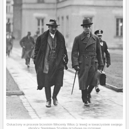
Oskarżony w procesie brzeskim Wincenty Witos (z lewej) w towarzystwie swojego
obrońcy Stanisława Szurleja przybywa na rozprawę