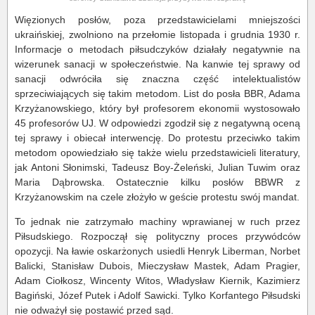
Więzionych posłów, poza przedstawicielami mniejszości
ukraińskiej, zwolniono na przełomie listopada i grudnia 1930 r.
Informacje o metodach piłsudczyków działały negatywnie na
wizerunek sanacji w społeczeństwie. Na kanwie tej sprawy od
sanacji odwróciła się znaczna część intelektualistów
sprzeciwiających się takim metodom. List do posła BBR, Adama
Krzyżanowskiego, który był profesorem ekonomii wystosowało
45 profesorów UJ. W odpowiedzi zgodził się z negatywną oceną
tej sprawy i obiecał interwencję. Do protestu przeciwko takim
metodom opowiedziało się także wielu przedstawicieli literatury,
jak Antoni Słonimski, Tadeusz Boy-Żeleński, Julian Tuwim oraz
Maria Dąbrowska. Ostatecznie kilku posłów BBWR z
Krzyżanowskim na czele złożyło w geście protestu swój mandat.
To jednak nie zatrzymało machiny wprawianej w ruch przez
Piłsudskiego. Rozpoczął się polityczny proces przywódców
opozycji. Na ławie oskarżonych usiedli Henryk Liberman, Norbet
Balicki, Stanisław Dubois, Mieczysław Mastek, Adam Pragier,
Adam Ciołkosz, Wincenty Witos, Władysław Kiernik, Kazimierz
Bagiński, Józef Putek i Adolf Sawicki. Tylko Korfantego Piłsudski
nie odważył się postawić przed sąd.