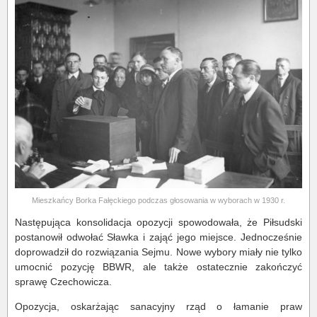
Mieszkańcy Borka Fałęckiego podczas głosowania w wyborach w 1930 r.
Następująca konsolidacja opozycji spowodowała, że Piłsudski
postanowił odwołać Sławka i zająć jego miejsce. Jednocześnie
doprowadził do rozwiązania Sejmu. Nowe wybory miały nie tylko
umocnić pozycję BBWR, ale także ostatecznie zakończyć
sprawę Czechowicza.
Opozycja, oskarżając sanacyjny rząd o łamanie praw