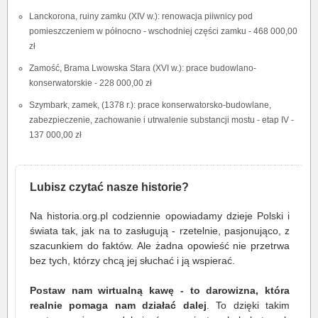
Lanckorona, ruiny zamku (XIV w.): renowacja piiwnicy pod
pomieszczeniem w północno - wschodniej części zamku - 468 000,00
zł
Zamość, Brama Lwowska Stara (XVI w.): prace budowlano-
konserwatorskie - 228 000,00 zł
Szymbark, zamek, (1378 r.): prace konserwatorsko-budowlane,
zabezpieczenie, zachowanie i utrwalenie substancji mostu - etap IV -
137 000,00 zł
Lubisz czytać nasze historie?
Na historia.org.pl codziennie opowiadamy dzieje Polski i
świata tak, jak na to zasługują - rzetelnie, pasjonująco, z
szacunkiem do faktów. Ale żadna opowieść nie przetrwa
bez tych, którzy chcą jej słuchać i ją wspierać.
Postaw nam wirtualną kawę - to darowizna, która
realnie pomaga nam działać dalej
. To dzięki takim