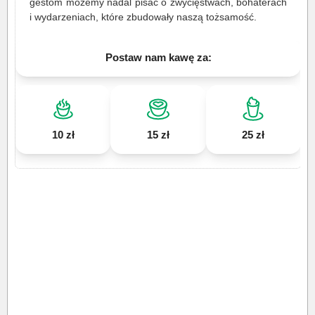
gestom możemy nadal pisać o zwycięstwach, bohaterach
i wydarzeniach, które zbudowały naszą tożsamość.
Postaw nam kawę za:
10 zł
15 zł
25 zł