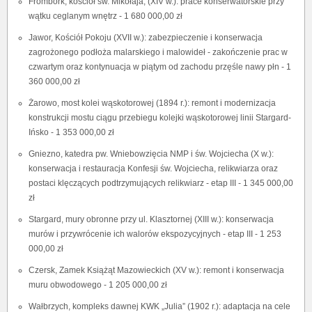
Frombork, kościół św. Mikołaja, (XIV w.): prace konserwatorskie przy
wątku ceglanym wnętrz - 1 680 000,00 zł
Jawor, Kościół Pokoju (XVII w.): zabezpieczenie i konserwacja
zagrożonego podłoża malarskiego i malowideł - zakończenie prac w
czwartym oraz kontynuacja w piątym od zachodu przęśle nawy płn - 1
360 000,00 zł
Żarowo, most kolei wąskotorowej (1894 r.): remont i modernizacja
konstrukcji mostu ciągu przebiegu kolejki wąskotorowej linii Stargard-
Ińsko - 1 353 000,00 zł
Gniezno, katedra pw. Wniebowzięcia NMP i św. Wojciecha (X w.):
konserwacja i restauracja Konfesji św. Wojciecha, relikwiarza oraz
postaci klęczących podtrzymujących relikwiarz - etap III - 1 345 000,00
zł
Stargard, mury obronne przy ul. Klasztornej (XIII w.): konserwacja
murów i przywrócenie ich walorów ekspozycyjnych - etap III - 1 253
000,00 zł
Czersk, Zamek Książąt Mazowieckich (XV w.): remont i konserwacja
muru obwodowego - 1 205 000,00 zł
Wałbrzych, kompleks dawnej KWK „Julia” (1902 r.): adaptacja na cele