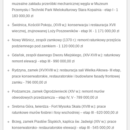
muzealne zakładu przeróbki mechanicznej węgla w Muzeum
Przemysłu i Techniki Park Wielokulturowy Stara Kopalnia - etap I - 1
183 000,00 zł
Świdnica, Kościół Pokoju, (XVII w,): konserwacja i restauracja XVII
wiecznej, zrujnowanej Loży Poszewników - etap IX - 1 171 000,00 zł
Nowy Wiśnicz, zespół zamkowy (1370 r.): remont ratunkowy przejścia
podziemnego pod zamkiem - 1 120 000,00 zł
Gdańsk, zespół dawnego Dworu Miejskiego, (XIV-XVII w.): ratunkowy
remont elewacji - etap III - 990 000,00 zł
Rydzyna, zamek (XV/XVIII w.): restauracja sali Wielka Alkowa- III etap,
prace konserwatorskie, restauratorskie i budowlane fasady frontowej
zamku - 796 000,00 zł
Podzamcze, zamek Ogrodzieniecki (XIV w.): remont murów
obwodowych przedzamcza – etap IV, V - 789 000,00 zł
Srebrna Góra, twierdza - Fort Wysoka Skała (XVIII w.): prace
ratunkowe murów fosbrei i fosy wschodniej – etap III - 620 000,00 zł
Brzeg, zamek Piastów Śląskich, kaplica św. Jadwigi (XIV w.): prace
konserwatorsko- restauratorskie elewacji - etap III - 545 000,00 zł