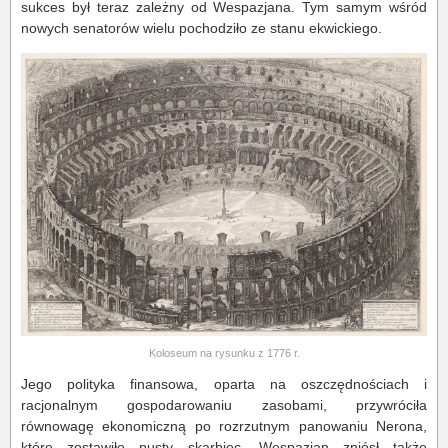
sukces był teraz zależny od Wespazjana. Tym samym wśród
nowych senatorów wielu pochodziło ze stanu ekwickiego.
Koloseum na rysunku z 1776 r.
Jego polityka finansowa, oparta na oszczędnościach i
racjonalnym gospodarowaniu zasobami, przywróciła
równowagę ekonomiczną po rozrzutnym panowaniu Nerona,
które zostawiło pusty skarbiec. Wespazjan zniósł także