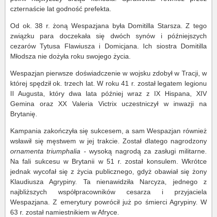
czternaście lat godność prefekta.
Od ok. 38 r. żoną Wespazjana była Domitilla Starsza. Z tego
związku para doczekała się dwóch synów i późniejszych
cezarów Tytusa Flawiusza i Domicjana. Ich siostra Domitilla
Młodsza nie dożyła roku swojego życia.
Wespazjan pierwsze doświadczenie w wojsku zdobył w Tracji, w
której spędził ok. trzech lat. W roku 41 r. został legatem legionu
II Augusta, który dwa lata później wraz z IX Hispana, XIV
Gemina oraz XX Valeria Victrix uczestniczył w inwazji na
Brytanię.
Kampania zakończyła się sukcesem, a sam Wespazjan również
wsławił się męstwem w jej trakcie. Został dlatego nagrodzony
ornamenta triumphalia
- wysoką nagrodą za zasługi militarne.
Na fali sukcesu w Brytanii w 51 r. został konsulem. Wkrótce
jednak wycofał się z życia publicznego, gdyż obawiał się żony
Klaudiusza Agrypiny. Ta nienawidziła Narcyza, jednego z
najbliższych współpracowników cesarza i przyjaciela
Wespazjana. Z emerytury powrócił już po śmierci Agrypiny. W
63 r. został namiestnikiem w Afryce.