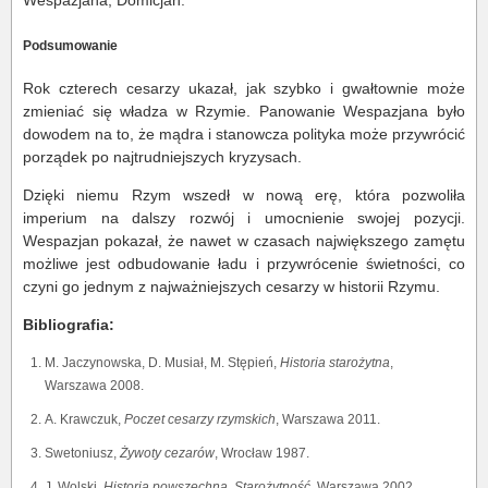
Wespazjana, Domicjan.
Podsumowanie
Rok czterech cesarzy ukazał, jak szybko i gwałtownie może
zmieniać się władza w Rzymie. Panowanie Wespazjana było
dowodem na to, że mądra i stanowcza polityka może przywrócić
porządek po najtrudniejszych kryzysach.
Dzięki niemu Rzym wszedł w nową erę, która pozwoliła
imperium na dalszy rozwój i umocnienie swojej pozycji.
Wespazjan pokazał, że nawet w czasach największego zamętu
możliwe jest odbudowanie ładu i przywrócenie świetności, co
czyni go jednym z najważniejszych cesarzy w historii Rzymu.
Bibliografia:
M. Jaczynowska, D. Musiał, M. Stępień,
Historia starożytna
,
Warszawa 2008.
A. Krawczuk,
Poczet cesarzy rzymskich
, Warszawa 2011.
Swetoniusz,
Żywoty cezarów
, Wrocław 1987.
J. Wolski,
Historia powszechna. Starożytność
, Warszawa 2002.