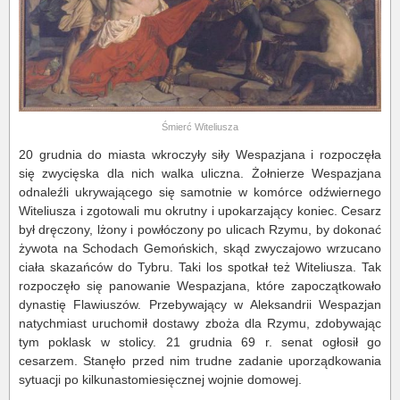
Śmierć Witeliusza
20 grudnia do miasta wkroczyły siły Wespazjana i rozpoczęła
się zwycięska dla nich walka uliczna. Żołnierze Wespazjana
odnaleźli ukrywającego się samotnie w komórce odźwiernego
Witeliusza i zgotowali mu okrutny i upokarzający koniec. Cesarz
był dręczony, lżony i powłóczony po ulicach Rzymu, by dokonać
żywota na Schodach Gemońskich, skąd zwyczajowo wrzucano
ciała skazańców do Tybru. Taki los spotkał też Witeliusza. Tak
rozpoczęło się panowanie Wespazjana, które zapoczątkowało
dynastię Flawiuszów. Przebywający w Aleksandrii Wespazjan
natychmiast uruchomił dostawy zboża dla Rzymu, zdobywając
tym poklask w stolicy. 21 grudnia 69 r. senat ogłosił go
cesarzem. Stanęło przed nim trudne zadanie uporządkowania
sytuacji po kilkunastomiesięcznej wojnie domowej.