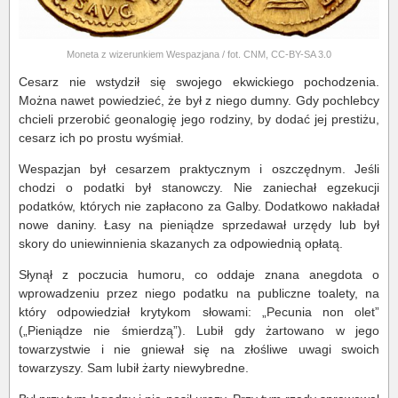
Moneta z wizerunkiem Wespazjana / fot. CNM, CC-BY-SA 3.0
Cesarz nie wstydził się swojego ekwickiego pochodzenia.
Można nawet powiedzieć, że był z niego dumny. Gdy pochlebcy
chcieli przerobić geonalogię jego rodziny, by dodać jej prestiżu,
cesarz ich po prostu wyśmiał.
Wespazjan był cesarzem praktycznym i oszczędnym. Jeśli
chodzi o podatki był stanowczy. Nie zaniechał egzekucji
podatków, których nie zapłacono za Galby. Dodatkowo nakładał
nowe daniny. Łasy na pieniądze sprzedawał urzędy lub był
skory do uniewinnienia skazanych za odpowiednią opłatą.
Słynął z poczucia humoru, co oddaje znana anegdota o
wprowadzeniu przez niego podatku na publiczne toalety, na
który odpowiedział krytykom słowami: „Pecunia non olet”
(„Pieniądze nie śmierdzą”). Lubił gdy żartowano w jego
towarzystwie i nie gniewał się na złośliwe uwagi swoich
towarzyszy. Sam lubił żarty niewybredne.