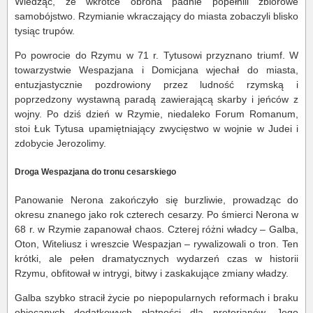
Wiedząc, że wkrótce obrona padnie popełnili zbiorowe
samobójstwo. Rzymianie wkraczający do miasta zobaczyli blisko
tysiąc trupów.
Po powrocie do Rzymu w 71 r. Tytusowi przyznano triumf. W
towarzystwie Wespazjana i Domicjana wjechał do miasta,
entuzjastycznie pozdrowiony przez ludność rzymską i
poprzedzony wystawną paradą zawierającą skarby i jeńców z
wojny. Po dziś dzień w Rzymie, niedaleko Forum Romanum,
stoi Łuk Tytusa upamiętniający zwycięstwo w wojnie w Judei i
zdobycie Jerozolimy.
Droga Wespazjana do tronu cesarskiego
Panowanie Nerona zakończyło się burzliwie, prowadząc do
okresu znanego jako rok czterech cesarzy. Po śmierci Nerona w
68 r. w Rzymie zapanował chaos. Czterej różni władcy – Galba,
Oton, Witeliusz i wreszcie Wespazjan – rywalizowali o tron. Ten
krótki, ale pełen dramatycznych wydarzeń czas w historii
Rzymu, obfitował w intrygi, bitwy i zaskakujące zmiany władzy.
Galba szybko stracił życie po niepopularnych reformach i braku
obiecanych dodatkowych płatności dla pretorianów. Jego