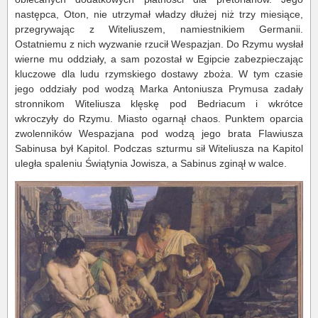
następca, Oton, nie utrzymał władzy dłużej niż trzy miesiące,
przegrywając z Witeliuszem, namiestnikiem Germanii.
Ostatniemu z nich wyzwanie rzucił Wespazjan. Do Rzymu wysłał
wierne mu oddziały, a sam pozostał w Egipcie zabezpieczając
kluczowe dla ludu rzymskiego dostawy zboża. W tym czasie
jego oddziały pod wodzą Marka Antoniusza Prymusa zadały
stronnikom Witeliusza klęskę pod Bedriacum i wkrótce
wkroczyły do Rzymu. Miasto ogarnął chaos. Punktem oparcia
zwolenników Wespazjana pod wodzą jego brata Flawiusza
Sabinusa był Kapitol. Podczas szturmu sił Witeliusza na Kapitol
uległa spaleniu Świątynia Jowisza, a Sabinus zginął w walce.