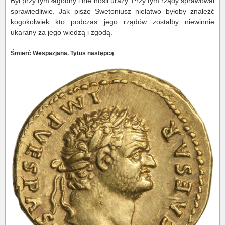
Był przy tym łagodny i nie nosił urazy. Przy tym rządy sprawował
sprawiedliwie. Jak pisze Swetoniusz niełatwo byłoby znaleźć
kogokolwiek kto podczas jego rządów zostałby niewinnie
ukarany za jego wiedzą i zgodą.
Śmierć Wespazjana. Tytus następcą