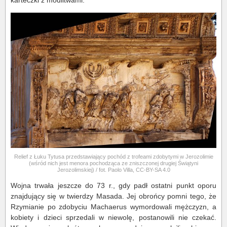
Relief z Łuku Tytusa przedstawiający pochód z trofeami zdobytymi w Jerozolimie
(wśród nich jest menora pochodząca ze zniszczonej drugiej Świątyni
Jerozolimskiej) / fot. Paolo Villa, CC-BY-SA 4.0
Wojna trwała jeszcze do 73 r., gdy padł ostatni punkt oporu
znajdujący się w twierdzy Masada. Jej obrońcy pomni tego, że
Rzymianie po zdobyciu Machaerus wymordowali mężczyzn, a
kobiety i dzieci sprzedali w niewolę, postanowili nie czekać.