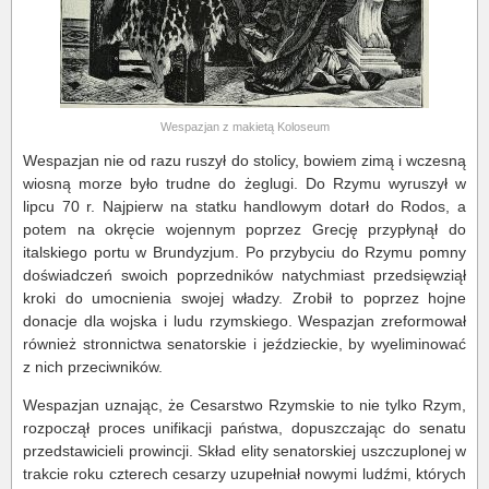
Wespazjan z makietą Koloseum
Wespazjan nie od razu ruszył do stolicy, bowiem zimą i wczesną
wiosną morze było trudne do żeglugi. Do Rzymu wyruszył w
lipcu 70 r. Najpierw na statku handlowym dotarł do Rodos, a
potem na okręcie wojennym poprzez Grecję przypłynął do
italskiego portu w Brundyzjum. Po przybyciu do Rzymu pomny
doświadczeń swoich poprzedników natychmiast przedsięwziął
kroki do umocnienia swojej władzy. Zrobił to poprzez hojne
donacje dla wojska i ludu rzymskiego. Wespazjan zreformował
również stronnictwa senatorskie i jeździeckie, by wyeliminować
z nich przeciwników.
Wespazjan uznając, że Cesarstwo Rzymskie to nie tylko Rzym,
rozpoczął proces unifikacji państwa, dopuszczając do senatu
przedstawicieli prowincji. Skład elity senatorskiej uszczuplonej w
trakcie roku czterech cesarzy uzupełniał nowymi ludźmi, których