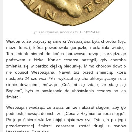
Tytus na rzymskiej monecie / fot. CC-BY-SA 4.0
Wiadomo, że przyczyną śmierci Wespazjana była choroba (być
może febra), która powodowała gorączkę i osłabiała władcę.
Ten jednak niemal do końca sprawował urząd, zarządzając
państwem z łóżka. Koniec cesarza nastąpił, gdy choroba
zmieniła się w bardzo ciężką biegunkę. Mimo choroby dowcip
nie opuścił Wespazjana. Nawet tuż przed śmiercią, która
nastąpiła 24 czerwca 79 r. wykazał się charakterystycznym dla
siebie dowcipem, mówiąc: „Coś mi się zdaje, że staję się
Bogiem”, było to nawiązanie do ubóstwiania cesarzy po ich
śmierci.
Wespazjan wiedząc, że zaraz umrze nakazał sługom, aby go
podnieśli, mówiąc do nich, że: „Cesarz Rzymian umiera stojąc”.
Po jego śmierci władzę objął najstarszy syn Tytus, a po jego
przedwczesnej śmierci cesarzem został drugi z synów