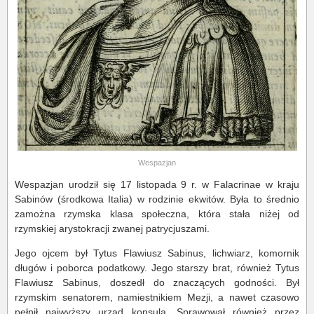
Wespazjan
Wespazjan urodził się 17 listopada 9 r. w Falacrinae w kraju
Sabinów (środkowa Italia) w rodzinie ekwitów. Była to średnio
zamożna rzymska klasa społeczna, która stała niżej od
rzymskiej arystokracji zwanej patrycjuszami.
Jego ojcem był Tytus Flawiusz Sabinus, lichwiarz, komornik
długów i poborca podatkowy. Jego starszy brat, również Tytus
Flawiusz Sabinus, doszedł do znaczących godności. Był
rzymskim senatorem, namiestnikiem Mezji, a nawet czasowo
pełnił najwyższy urząd konsula. Sprawował również przez