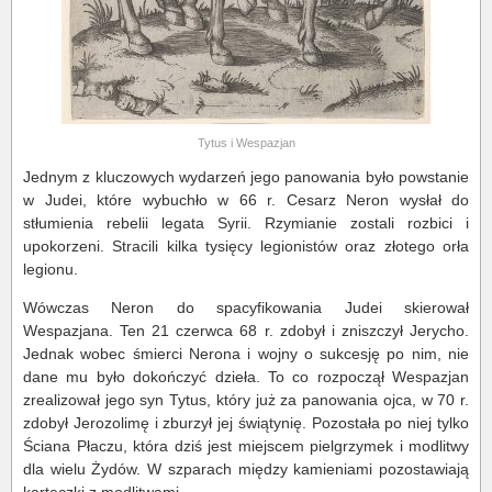
Tytus i Wespazjan
Jednym z kluczowych wydarzeń jego panowania było powstanie
w Judei, które wybuchło w 66 r. Cesarz Neron wysłał do
stłumienia rebelii legata Syrii. Rzymianie zostali rozbici i
upokorzeni. Stracili kilka tysięcy legionistów oraz złotego orła
legionu.
Wówczas Neron do spacyfikowania Judei skierował
Wespazjana. Ten 21 czerwca 68 r. zdobył i zniszczył Jerycho.
Jednak wobec śmierci Nerona i wojny o sukcesję po nim, nie
dane mu było dokończyć dzieła. To co rozpoczął Wespazjan
zrealizował jego syn Tytus, który już za panowania ojca, w 70 r.
zdobył Jerozolimę i zburzył jej świątynię. Pozostała po niej tylko
Ściana Płaczu, która dziś jest miejscem pielgrzymek i modlitwy
dla wielu Żydów. W szparach między kamieniami pozostawiają
karteczki z modlitwami.