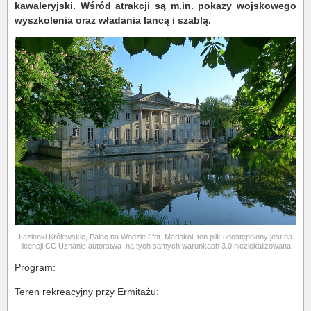
kawaleryjski. Wśród atrakcji są m.in. pokazy wojskowego
wyszkolenia oraz władania lancą i szablą.
Łazienki Królewskie, Pałac na Wodzie / fot. Mariokol, ten plik udostępniony jest na
licencji CC Uznanie autorstwa–na tych samych warunkach 3.0 niezlokalizowana
Program:
Teren rekreacyjny przy Ermitażu: