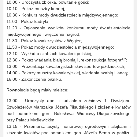
10.00 - Uroczysta zbiórka, powitanie gości;
10.10 - Pokaz musztry konnej;
10.30 - Konkurs mody dwudziestolecia międzywojennego;
11.00 - Pokaz kadryla;
11.20 - Ogłoszenie wyników konkursu mody dwudziestolecia
międzywojennego i wręczenie nagród;
11.30 - Pokaz kawalerzystów z Węgier;
11.50 - Pokaz mody dwudziestolecia międzywojennego;
12.10 - Wykład o szablach kawalerii polskiej;
12.30 - Pokaz władania białą bronią i „rekonstrukcja fotografii”;
13.00 - Prezentacja kawaleryjskich sław sportów jeździeckich;
14.00 - Pokazy musztry kawaleryjskiej, władania szablą i lancą;
16.00 - Zakończenie pikniku.
Równolegle będą miały miejsce:
13.00 - Uroczysty apel z udziałem żołnierzy 1. Dywizjonu
Szwoleżerów Marszałka Józefa Piłsudskiego i złożenie kwiatów
pod pomnikiem gen. Bolesława Wieniawy-Długoszowskiego
przy Pałacu Myślewickim;
13.15 - Przemarsz asysty honorowej ogrodowymi alejkami i
złożenie kwiatów pod pomnikiem gen. Józefa Bema w pobliżu